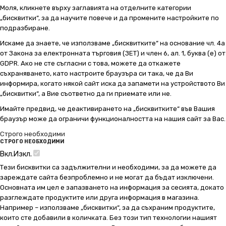
Моля, кликнете върху заглавията на отделните категории
„бисквитки“, за да научите повече и да промените настройките по
подразбиране.
Искаме да знаете, че използваме „бисквитките“ на основание чл. 4а
от Закона за електронната търговия (ЗЕТ) и член 6, ал. 1, буква (е) от
GDPR. Ако не сте съгласни с това, можете да откажете
съхраняването, като настроите браузъра си така, че да Ви
информира, когато някой сайт иска да запамети на устройството Ви
„бисквитки“, а Вие съответно да ги приемате или не.
Имайте предвид, че деактивирането на „бисквитките“ във Вашия
браузър може да ограничи функционалността на нашия сайт за Вас.
Строго необходими
СТРОГО НЕОБХОДИМИ
Вкл.
Изкл.
Тези бисквитки са задължителни и необходими, за да можете да
зареждате сайта безпроблемно и не могат да бъдат изключени.
Основната им цел е запазването на информация за сесията, докато
разглеждате продуктите или друга информация в магазина.
Например – използваме „бисквитки“, за да съхраним продуктите,
които сте добавили в количката. Без този тип технологии нашият