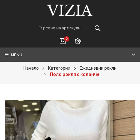
0
MENU
Вход
ВАШАТА КОЛИЧКА Е ПРАЗНА.
Регистрация
Начало
Категории
Ежедневни рокли
Поло рокля с коланче
Общо :
0€
ПОРЪЧАЙ