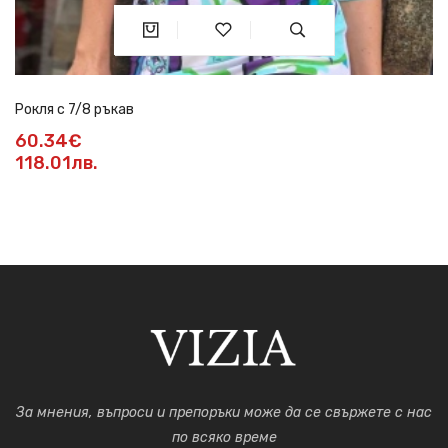
Рокля с 7/8 ръкав
60.34€
118.01лв.
За мнения, въпроси и препоръки може да се свържете с нас
по всяко време