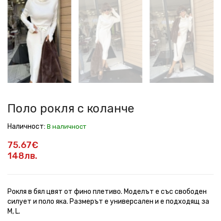
рокля
рокля
рокля
рокля
рокля
рокля
с
с
с
с
с
с
коланче
коланче
коланче
коланче
коланче
коланче
Поло рокля с коланче
Наличност:
В наличност
75.67€
148лв.
Рокля в бял цвят от фино плетиво. Моделът е със свободен
силует и поло яка. Размерът е универсален и е подходящ за
M, L.