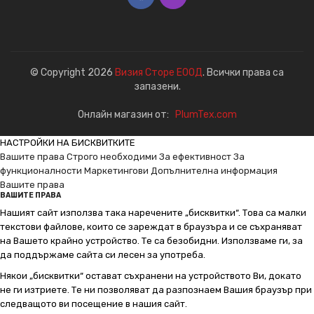
© Copyright 2026
Визия Сторе ЕООД
. Всички права са
запазени.
Онлайн магазин от:
PlumTex.com
НАСТРОЙКИ НА БИСКВИТКИТЕ
Вашите права
Строго необходими
За ефективност
За
функционалности
Маркетингови
Допълнителна информация
Вашите права
ВАШИТЕ ПРАВА
Нашият сайт използва така наречените „бисквитки“. Това са малки
текстови файлове, които се зареждат в браузъра и се съхраняват
на Вашето крайно устройство. Те са безобидни. Използваме ги, за
да поддържаме сайта си лесен за употреба.
Някои „бисквитки“ остават съхранени на устройството Ви, докато
не ги изтриете. Те ни позволяват да разпознаем Вашия браузър при
следващото ви посещение в нашия сайт.