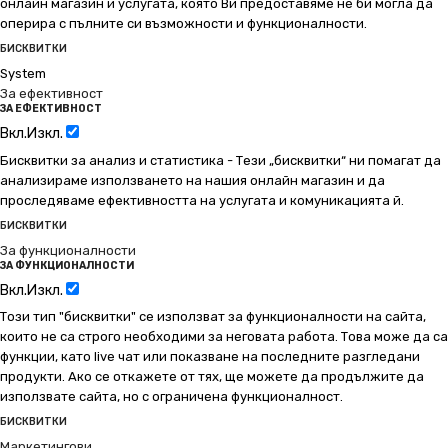
онлайн магазин и услугата, която Ви предоставяме не би могла да
оперира с пълните си възможности и функционалности.
БИСКВИТКИ
System
За ефективност
ЗА ЕФЕКТИВНОСТ
Вкл.
Изкл.
Бисквитки за анализ и статистика - Тези „бисквитки“ ни помагат да
анализираме използването на нашия онлайн магазин и да
проследяваме ефективността на услугата и комуникацията й.
БИСКВИТКИ
За функционалности
ЗА ФУНКЦИОНАЛНОСТИ
Вкл.
Изкл.
Този тип "бисквитки" се използват за функционалности на сайта,
които не са строго необходими за неговата работа. Това може да са
функции, като live чат или показване на последните разгледани
продукти. Ако се откажете от тях, ще можете да продължите да
използвате сайта, но с ограничена функционалност.
БИСКВИТКИ
Маркетингови