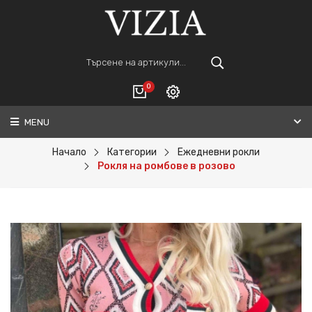
0
MENU
Вход
ВАШАТА КОЛИЧКА Е ПРАЗНА.
Регистрация
Начало
Категории
Ежедневни рокли
Рокля на ромбове в розово
Общо :
0€
ПОРЪЧАЙ