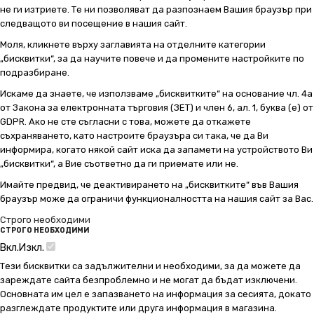
не ги изтриете. Те ни позволяват да разпознаем Вашия браузър при
следващото ви посещение в нашия сайт.
Моля, кликнете върху заглавията на отделните категории
„бисквитки“, за да научите повече и да промените настройките по
подразбиране.
Искаме да знаете, че използваме „бисквитките“ на основание чл. 4а
от Закона за електронната търговия (ЗЕТ) и член 6, ал. 1, буква (е) от
GDPR. Ако не сте съгласни с това, можете да откажете
съхраняването, като настроите браузъра си така, че да Ви
информира, когато някой сайт иска да запамети на устройството Ви
„бисквитки“, а Вие съответно да ги приемате или не.
Имайте предвид, че деактивирането на „бисквитките“ във Вашия
браузър може да ограничи функционалността на нашия сайт за Вас.
Строго необходими
СТРОГО НЕОБХОДИМИ
Вкл.
Изкл.
Тези бисквитки са задължителни и необходими, за да можете да
зареждате сайта безпроблемно и не могат да бъдат изключени.
Основната им цел е запазването на информация за сесията, докато
разглеждате продуктите или друга информация в магазина.