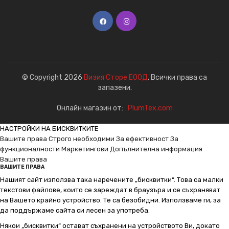
© Copyright 2026
Визия Сторе ЕООД
. Всички права са
запазени.
Онлайн магазин от:
PlumTex.com
НАСТРОЙКИ НА БИСКВИТКИТЕ
Вашите права
Строго необходими
За ефективност
За
функционалности
Маркетингови
Допълнителна информация
Вашите права
ВАШИТЕ ПРАВА
Нашият сайт използва така наречените „бисквитки“. Това са малки
текстови файлове, които се зареждат в браузъра и се съхраняват
на Вашето крайно устройство. Те са безобидни. Използваме ги, за
да поддържаме сайта си лесен за употреба.
Някои „бисквитки“ остават съхранени на устройството Ви, докато