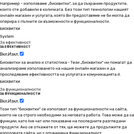
Например – използваме „бисквитки“, за да съхраним продуктите,
които сте добавили в количката. Без този тип технологии нашият
онлайн магазин и услугата, която Ви предоставяме не би могла да
оперира с пълните си възможности и функционалности.
БИСКВИТКИ
System
За ефективност
ЗА ЕФЕКТИВНОСТ
Вкл.
Изкл.
Бисквитки за анализ и статистика - Тези „бисквитки“ ни помагат да
анализираме използването на нашия онлайн магазин и да
проследяваме ефективността на услугата и комуникацията й.
БИСКВИТКИ
За функционалности
ЗА ФУНКЦИОНАЛНОСТИ
Вкл.
Изкл.
Този тип "бисквитки" се използват за функционалности на сайта,
които не са строго необходими за неговата работа. Това може да са
функции, като live чат или показване на последните разгледани
продукти. Ако се откажете от тях, ще можете да продължите да
използвате сайта, но с ограничена функционалност.