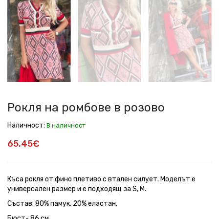
на
на
на
на
на
на
на
на
ромбове
ромбове
ромбове
ромбове
ромбове
ромбове
ромбове
ромбове
в
в
в
в
в
в
в
в
розово
розово
розово
розово
розово
розово
розово
розово
Рокля на ромбове в розово
Наличност:
В наличност
65.45€
Къса рокля от фино плетиво с втален силует. Моделът е
универсален размер и е подходящ за S, M.
Състав: 80% памук, 20% еластан.
Бюст- 86 см