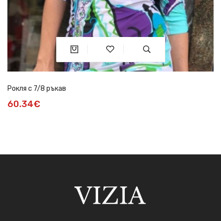
Рокля с 7/8 ръкав
60.34€