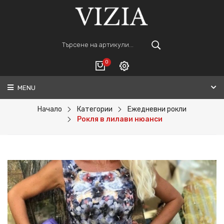
0
MENU
Вход
ВАШАТА КОЛИЧКА Е ПРАЗНА.
Регистрация
Начало
Категории
Ежедневни рокли
Рокля в лилави нюанси
Общо :
0€
ПОРЪЧАЙ