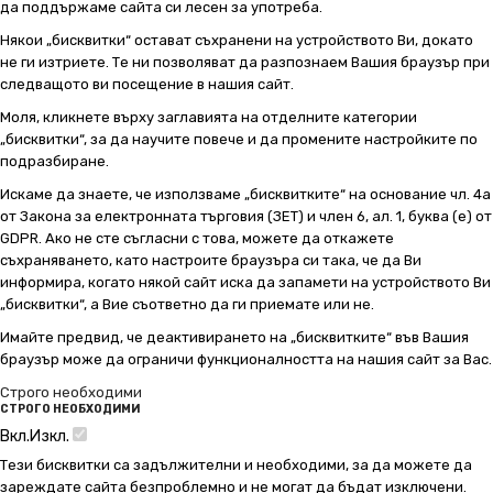
да поддържаме сайта си лесен за употреба.
Някои „бисквитки“ остават съхранени на устройството Ви, докато
не ги изтриете. Те ни позволяват да разпознаем Вашия браузър при
следващото ви посещение в нашия сайт.
Моля, кликнете върху заглавията на отделните категории
„бисквитки“, за да научите повече и да промените настройките по
подразбиране.
Искаме да знаете, че използваме „бисквитките“ на основание чл. 4а
от Закона за електронната търговия (ЗЕТ) и член 6, ал. 1, буква (е) от
GDPR. Ако не сте съгласни с това, можете да откажете
съхраняването, като настроите браузъра си така, че да Ви
информира, когато някой сайт иска да запамети на устройството Ви
„бисквитки“, а Вие съответно да ги приемате или не.
Имайте предвид, че деактивирането на „бисквитките“ във Вашия
браузър може да ограничи функционалността на нашия сайт за Вас.
Строго необходими
СТРОГО НЕОБХОДИМИ
Вкл.
Изкл.
Тези бисквитки са задължителни и необходими, за да можете да
зареждате сайта безпроблемно и не могат да бъдат изключени.