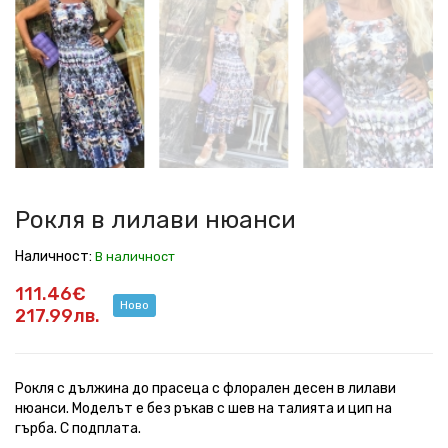
в
в
в
в
в
в
лилави
лилави
лилави
лилави
лилави
лилави
нюанси
нюанси
нюанси
нюанси
нюанси
нюанси
Рокля в лилави нюанси
Наличност:
В наличност
111.46€
Ново
217.99лв.
Рокля с дължина до прасеца с флорален десен в лилави
нюанси. Моделът е без ръкав с шев на талията и цип на
гърба. С подплата.