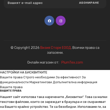
АБОНИРАНЕ
© Copyright 2026
Визия Сторе ЕООД
. Всички права са
запазени.
Онлайн магазин от:
PlumTex.com
НАСТРОЙКИ НА БИСКВИТКИТЕ
Вашите права
Строго необходими
За ефективност
За
функционалности
Маркетингови
Допълнителна информация
Вашите права
ВАШИТЕ ПРАВА
Нашият сайт използва така наречените „бисквитки“. Това са малки
текстови файлове, които се зареждат в браузъра и се съхраняват
на Вашето крайно устройство. Те са безобидни. Използваме ги, за