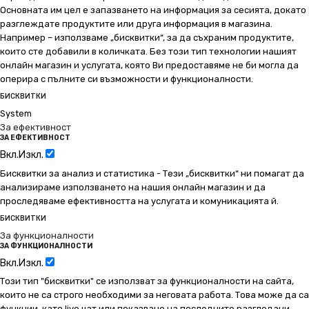
Основната им цел е запазването на информация за сесията, докато
разглеждате продуктите или друга информация в магазина.
Например – използваме „бисквитки“, за да съхраним продуктите,
които сте добавили в количката. Без този тип технологии нашият
онлайн магазин и услугата, която Ви предоставяме не би могла да
оперира с пълните си възможности и функционалности.
БИСКВИТКИ
System
За ефективност
ЗА ЕФЕКТИВНОСТ
Вкл.
Изкл.
Бисквитки за анализ и статистика - Тези „бисквитки“ ни помагат да
анализираме използването на нашия онлайн магазин и да
проследяваме ефективността на услугата и комуникацията й.
БИСКВИТКИ
За функционалности
ЗА ФУНКЦИОНАЛНОСТИ
Вкл.
Изкл.
Този тип "бисквитки" се използват за функционалности на сайта,
които не са строго необходими за неговата работа. Това може да са
функции, като live чат или показване на последните разгледани