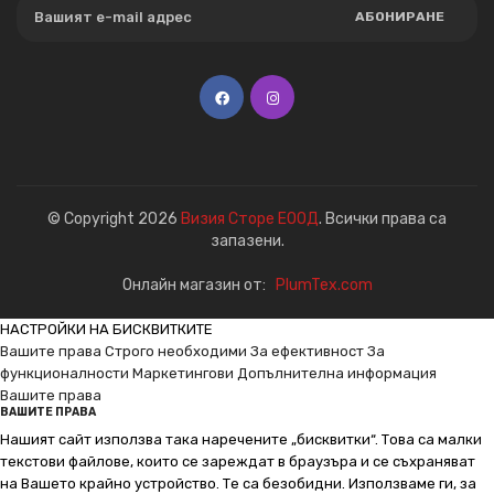
АБОНИРАНЕ
© Copyright 2026
Визия Сторе ЕООД
. Всички права са
запазени.
Онлайн магазин от:
PlumTex.com
НАСТРОЙКИ НА БИСКВИТКИТЕ
Вашите права
Строго необходими
За ефективност
За
функционалности
Маркетингови
Допълнителна информация
Вашите права
ВАШИТЕ ПРАВА
Нашият сайт използва така наречените „бисквитки“. Това са малки
текстови файлове, които се зареждат в браузъра и се съхраняват
на Вашето крайно устройство. Те са безобидни. Използваме ги, за