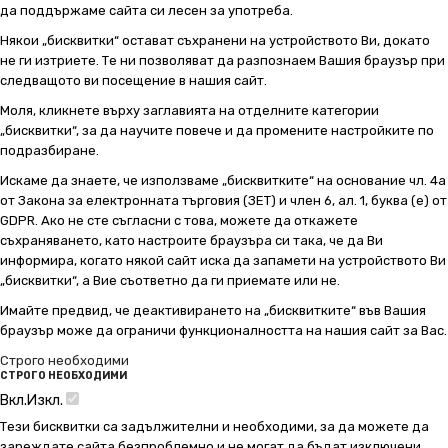
да поддържаме сайта си лесен за употреба.
Някои „бисквитки“ остават съхранени на устройството Ви, докато
не ги изтриете. Те ни позволяват да разпознаем Вашия браузър при
следващото ви посещение в нашия сайт.
Моля, кликнете върху заглавията на отделните категории
„бисквитки“, за да научите повече и да промените настройките по
подразбиране.
Искаме да знаете, че използваме „бисквитките“ на основание чл. 4а
от Закона за електронната търговия (ЗЕТ) и член 6, ал. 1, буква (е) от
GDPR. Ако не сте съгласни с това, можете да откажете
съхраняването, като настроите браузъра си така, че да Ви
информира, когато някой сайт иска да запамети на устройството Ви
„бисквитки“, а Вие съответно да ги приемате или не.
Имайте предвид, че деактивирането на „бисквитките“ във Вашия
браузър може да ограничи функционалността на нашия сайт за Вас.
Строго необходими
СТРОГО НЕОБХОДИМИ
Вкл.
Изкл.
Тези бисквитки са задължителни и необходими, за да можете да
зареждате сайта безпроблемно и не могат да бъдат изключени.