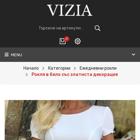
0
MENU
Вход
ВАШАТА КОЛИЧКА Е ПРАЗНА.
Регистрация
Начало
Категории
Ежедневни рокли
Рокля в бяло със златиста декорация
Общо :
0€
ПОРЪЧАЙ