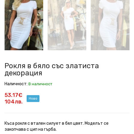
в
в
в
в
в
в
бяло
бяло
бяло
бяло
бяло
бяло
със
със
със
със
със
със
златиста
златиста
златиста
златиста
златиста
златиста
декорация
декорация
декорация
декорация
декорация
декорация
Рокля в бяло със златиста
декорация
Наличност:
В наличност
53.17€
Ново
104лв.
Къса рокля с втален силует в бял цвят. Моделът се
закопчава с цип на гърба.