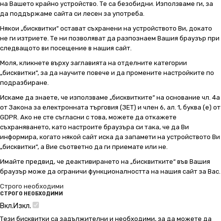
на Вашето крайно устройство. Те са безобидни. Използваме ги, за
да поддържаме сайта си лесен за употреба.
Някои „бисквитки“ остават съхранени на устройството Ви, докато
не ги изтриете. Те ни позволяват да разпознаем Вашия браузър при
следващото ви посещение в нашия сайт.
Моля, кликнете върху заглавията на отделните категории
„бисквитки“, за да научите повече и да промените настройките по
подразбиране.
Искаме да знаете, че използваме „бисквитките“ на основание чл. 4а
от Закона за електронната търговия (ЗЕТ) и член 6, ал. 1, буква (е) от
GDPR. Ако не сте съгласни с това, можете да откажете
съхраняването, като настроите браузъра си така, че да Ви
информира, когато някой сайт иска да запамети на устройството Ви
„бисквитки“, а Вие съответно да ги приемате или не.
Имайте предвид, че деактивирането на „бисквитките“ във Вашия
браузър може да ограничи функционалността на нашия сайт за Вас.
Строго необходими
СТРОГО НЕОБХОДИМИ
Вкл.
Изкл.
Тези бисквитки са задължителни и необходими, за да можете да