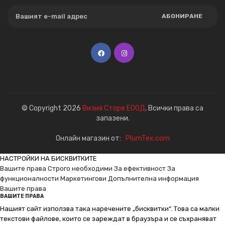
АБОНИРАНЕ
© Copyright 2026
Визия Сторе ЕООД
. Всички права са
запазени.
Онлайн магазин от:
PlumTex.com
НАСТРОЙКИ НА БИСКВИТКИТЕ
Вашите права
Строго необходими
За ефективност
За
функционалности
Маркетингови
Допълнителна информация
Вашите права
ВАШИТЕ ПРАВА
Нашият сайт използва така наречените „бисквитки“. Това са малки
текстови файлове, които се зареждат в браузъра и се съхраняват