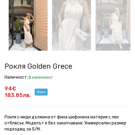
Golden
Golden
Golden
Golden
Golden
Golden
Grece
Grece
Grece
Grece
Grece
Grece
Рокля Golden Grece
Наличност:
В наличност
94€
Ново
183.85лв.
Рокля с миди дължина от фина шифонена материя с лек
отблясък. Моделът е без закопчаване. Универсален размер
подходящ за S/M.