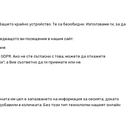
Вашето крайно устройство. Те са безобидни. Използваме ги, за да
следващото ви посещение в нашия сайт.
ане.
от GDPR. Ако не сте съгласни с това, можете да откажете
и“, а Вие съответно да ги приемате или не.
ната им цел е запазването на информация за сесията, докато
добавили в количката. Без този тип технологии нашият онлайн