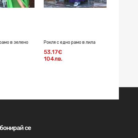
рамо в зелено
Рокля с едно рамо в лила
Рокля ROS
53.17€
111.46€
104лв.
217.99л
бонирай се