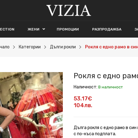
LECTION
ЖЕНИ
ПРОМОЦИИ
РАЗПРОДАЖБА
З
чало
Категории
Дълги рокли
Рокля с едно рамо в си
Рокля с едно рам
Наличност:
В наличност
53.17€
104лв.
Дълга рокля с едно рамо в син
с по-къса подплата.