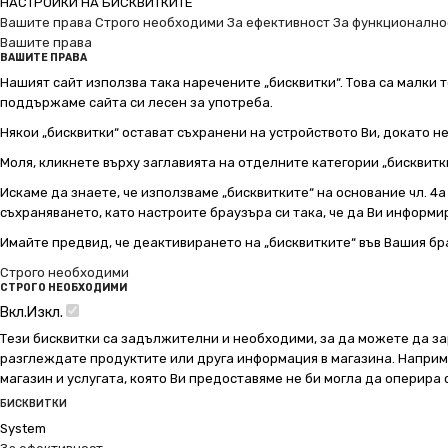
НАСТРОЙКИ НА БИСКВИТКИТЕ
Вашите права
Строго необходими
За ефективност
За функционално
Вашите права
ВАШИТЕ ПРАВА
Нашият сайт използва така наречените „бисквитки“. Това са малки т
поддържаме сайта си лесен за употреба.
Някои „бисквитки“ остават съхранени на устройството Ви, докато н
Моля, кликнете върху заглавията на отделните категории „бисквитк
Искаме да знаете, че използваме „бисквитките“ на основание чл. 4а о
съхраняването, като настроите браузъра си така, че да Ви информир
Имайте предвид, че деактивирането на „бисквитките“ във Вашия бр
Строго необходими
СТРОГО НЕОБХОДИМИ
Вкл.
Изкл.
Тези бисквитки са задължителни и необходими, за да можете да за
разглеждате продуктите или друга информация в магазина. Например
магазин и услугата, която Ви предоставяме не би могла да оперира
БИСКВИТКИ
System