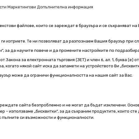
сти
Маркетингови
Допълнителна информация
екстови файлове, които се зареждат в браузъра и се съхраняват на 
е ги изтриете. Те ни позволяват да разпознаем Вашия браузър при 
и“, за да научите повече и да промените настройките по подразбир
т Закона за електронната търговия (ЗЕТ) и член 6, ал. 1, буква (е) 
а, когато някой сайт иска да запамети на устройството Ви „бисквитк
аузър може да ограничи функционалността на нашия сайт за Вас.
реждате сайта безпроблемно и не могат да бъдат изключени. Основ
 – използваме „бисквитки“, за да съхраним продуктите, които сте 
 с пълните си възможности и функционалности.