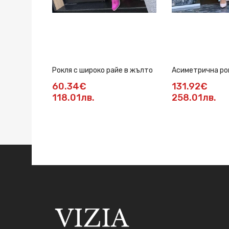
Рокля с широко райе в жълто
Асиметрична ро
60.34€
131.92€
118.01лв.
258.01лв.