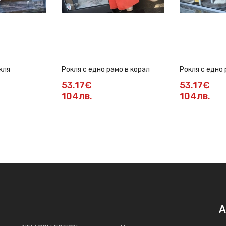
кля
Рокля с едно рамо в корал
Рокля с едно 
53.17€
53.17€
104лв.
104лв.
А