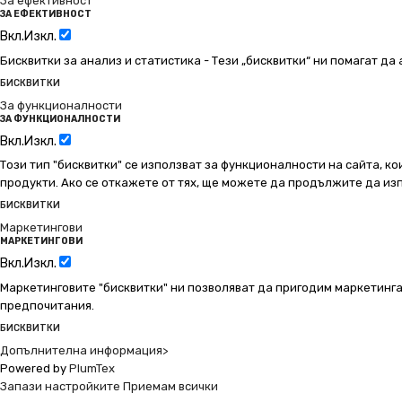
За ефективност
ЗА ЕФЕКТИВНОСТ
Вкл.
Изкл.
Бисквитки за анализ и статистика - Тези „бисквитки“ ни помагат д
БИСКВИТКИ
За функционалности
ЗА ФУНКЦИОНАЛНОСТИ
Вкл.
Изкл.
Този тип "бисквитки" се използват за функционалности на сайта, ко
продукти. Ако се откажете от тях, ще можете да продължите да изп
БИСКВИТКИ
Маркетингови
МАРКЕТИНГОВИ
Вкл.
Изкл.
Маркетинговите "бисквитки" ни позволяват да пригодим маркетинга
предпочитания.
БИСКВИТКИ
Допълнителна информация>
Powered by
PlumTex
Запази настройките
Приемам всички