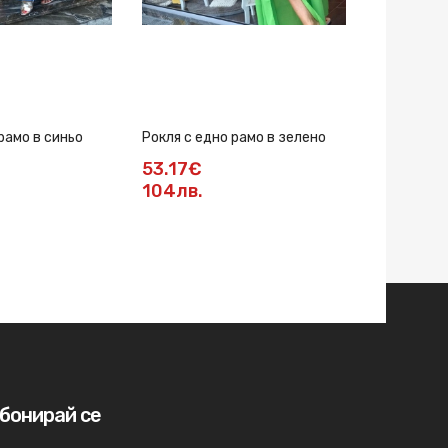
рамо в синьо
Рокля с едно рамо в зелено
Рокля ROS
53.17€
111.46€
104лв.
217.99л
бонирай се