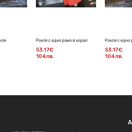
кля
Рокля с едно рамо в корал
Рокля с едно 
53.17€
53.17€
104лв.
104лв.
А