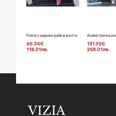
Рокля с широко райе в жълто
Асиметрична ро
60.34€
131.92€
118.01лв.
258.01лв.