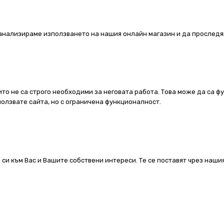
а анализираме използването на нашия онлайн магазин и да проследя
ито не са строго необходими за неговата работа. Това може да са ф
олзвате сайта, но с ограничена функционалност.
 си към Вас и Вашите собствени интереси. Те се поставят чрез наш