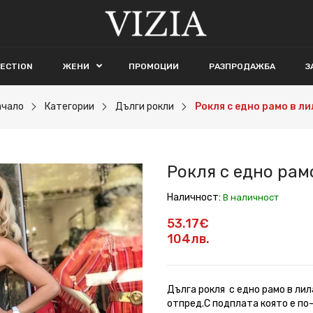
LECTION
ЖЕНИ
ПРОМОЦИИ
РАЗПРОДАЖБА
З
ачало
Категории
Дълги рокли
Рокля с едно рамо в ли
Рокля с едно рам
Наличност:
В наличност
53.17€
104лв.
Дълга рокля с едно рамо в лил
отпред.С подплата която е по-