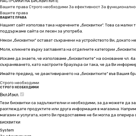
НАСТРОЙКИ НА БИСКВИТКИТЕ
Вашите права
Строго необходими
За ефективност
За функционално
Вашите права
ВАШИТЕ ПРАВА
Нашият сайт използва така наречените „бисквитки“. Това са малки т
поддържаме сайта си лесен за употреба.
Някои „бисквитки“ остават съхранени на устройството Ви, докато н
Моля, кликнете върху заглавията на отделните категории „бисквитк
Искаме да знаете, че използваме „бисквитките“ на основание чл. 4а о
съхраняването, като настроите браузъра си така, че да Ви информир
Имайте предвид, че деактивирането на „бисквитките“ във Вашия бр
Строго необходими
СТРОГО НЕОБХОДИМИ
Вкл.
Изкл.
Тези бисквитки са задължителни и необходими, за да можете да за
разглеждате продуктите или друга информация в магазина. Например
магазин и услугата, която Ви предоставяме не би могла да оперира
БИСКВИТКИ
System