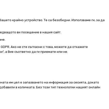
Вашето крайно устройство. Те са безобидни. Използваме ги, за да
следващото ви посещение в нашия сайт.
ане.
от GDPR. Ако не сте съгласни с това, можете да откажете
и“, а Вие съответно да ги приемате или не.
ната им цел е запазването на информация за сесията, докато
добавили в количката. Без този тип технологии нашият онлайн