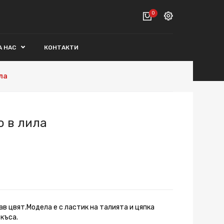
0
Вход
А НАС
КОНТАКТИ
ВАШАТА КОЛИЧКА Е ПРАЗНА.
Регистрация
ла
Общо :
0€
ПОРЪЧАЙ
о в лила
ав цвят.Модела е с ластик на талията и цяпка
къса.