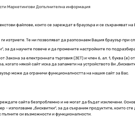
сти
Маркетингови
Допълнителна информация
екстови файлове, които се зареждат в браузъра и се съхраняват на 
е ги изтриете. Те ни позволяват да разпознаем Вашия браузър при 
и“, за да научите повече и да промените настройките по подразбир
т Закона за електронната търговия (ЗЕТ) и член 6, ал. 1, буква (е) 
а, когато някой сайт иска да запамети на устройството Ви „бисквитк
аузър може да ограничи функционалността на нашия сайт за Вас.
реждате сайта безпроблемно и не могат да бъдат изключени. Основ
 – използваме „бисквитки“, за да съхраним продуктите, които сте 
 с пълните си възможности и функционалности.