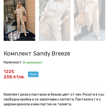
Sandy
Sandy
Sandy
Sandy
Sandy
Sandy
Sandy
Sandy
Breeze
Breeze
Breeze
Breeze
Breeze
Breeze
Breeze
Breeze
Комплект Sandy Breeze
Наличност:
В наличност
122€
Ново
238.61лв.
Комплект риза и панталон в бежов цвят от лен. Ризата е със
свободна кройка и се закопчава с копчета. Панталонът е с
широки крачоли и има ластик на талията.