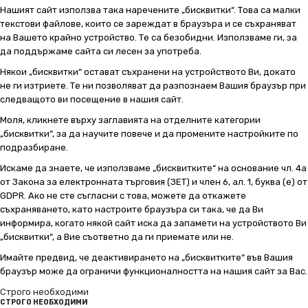
Нашият сайт използва така наречените „бисквитки“. Това са малки
текстови файлове, които се зареждат в браузъра и се съхраняват
на Вашето крайно устройство. Те са безобидни. Използваме ги, за
да поддържаме сайта си лесен за употреба.
Някои „бисквитки“ остават съхранени на устройството Ви, докато
не ги изтриете. Те ни позволяват да разпознаем Вашия браузър при
следващото ви посещение в нашия сайт.
Моля, кликнете върху заглавията на отделните категории
„бисквитки“, за да научите повече и да промените настройките по
подразбиране.
Искаме да знаете, че използваме „бисквитките“ на основание чл. 4а
от Закона за електронната търговия (ЗЕТ) и член 6, ал. 1, буква (е) от
GDPR. Ако не сте съгласни с това, можете да откажете
съхраняването, като настроите браузъра си така, че да Ви
информира, когато някой сайт иска да запамети на устройството Ви
„бисквитки“, а Вие съответно да ги приемате или не.
Имайте предвид, че деактивирането на „бисквитките“ във Вашия
браузър може да ограничи функционалността на нашия сайт за Вас.
Строго необходими
СТРОГО НЕОБХОДИМИ