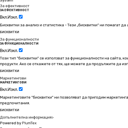
System
За ефективност
ЗА ЕФЕКТИВНОСТ
Вкл.
Изкл.
Бисквитки за анализ и статистика - Тези „бисквитки“ ни помагат д
БИСКВИТКИ
За функционалности
ЗА ФУНКЦИОНАЛНОСТИ
Вкл.
Изкл.
Този тип "бисквитки" се използват за функционалности на сайта, ко
продукти. Ако се откажете от тях, ще можете да продължите да изп
БИСКВИТКИ
Маркетингови
МАРКЕТИНГОВИ
Вкл.
Изкл.
Маркетинговите "бисквитки" ни позволяват да пригодим маркетинга
предпочитания.
БИСКВИТКИ
Допълнителна информация>
Powered by
PlumTex