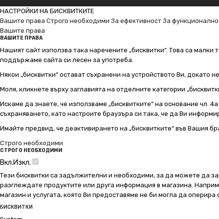
НАСТРОЙКИ НА БИСКВИТКИТЕ
Вашите права
Строго необходими
За ефективност
За функционално
Вашите права
ВАШИТЕ ПРАВА
Нашият сайт използва така наречените „бисквитки“. Това са малки т
поддържаме сайта си лесен за употреба.
Някои „бисквитки“ остават съхранени на устройството Ви, докато н
Моля, кликнете върху заглавията на отделните категории „бисквитк
Искаме да знаете, че използваме „бисквитките“ на основание чл. 4а о
съхраняването, като настроите браузъра си така, че да Ви информир
Имайте предвид, че деактивирането на „бисквитките“ във Вашия бр
Строго необходими
СТРОГО НЕОБХОДИМИ
Вкл.
Изкл.
Тези бисквитки са задължителни и необходими, за да можете да за
разглеждате продуктите или друга информация в магазина. Например
магазин и услугата, която Ви предоставяме не би могла да оперира
БИСКВИТКИ