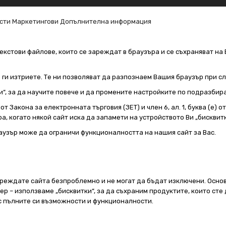
сти
Маркетингови
Допълнителна информация
екстови файлове, които се зареждат в браузъра и се съхраняват на 
е ги изтриете. Те ни позволяват да разпознаем Вашия браузър при 
и“, за да научите повече и да промените настройките по подразбир
т Закона за електронната търговия (ЗЕТ) и член 6, ал. 1, буква (е) 
а, когато някой сайт иска да запамети на устройството Ви „бисквитк
аузър може да ограничи функционалността на нашия сайт за Вас.
реждате сайта безпроблемно и не могат да бъдат изключени. Основ
 – използваме „бисквитки“, за да съхраним продуктите, които сте 
 с пълните си възможности и функционалности.