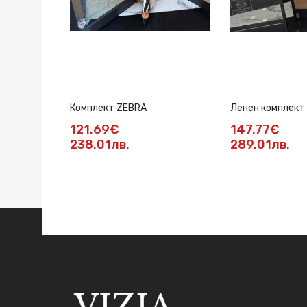
Комплект ZEBRA
Ленен комплект 
121.69€
147.77€
238.01лв.
289.01лв.