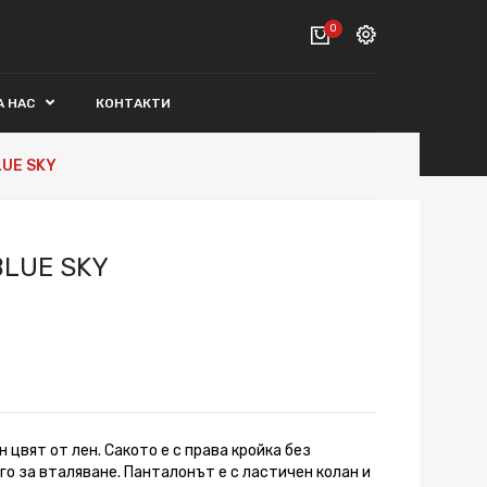
0
Вход
А НАС
КОНТАКТИ
ВАШАТА КОЛИЧКА Е ПРАЗНА.
Регистрация
LUE SKY
Общо :
0€
ПОРЪЧАЙ
BLUE SKY
н цвят от лен. Сакото е с права кройка без
го за вталяване. Панталонът е с ластичен колан и