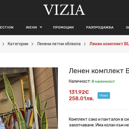
LECTION
ЖЕНИ
ПРОМОЦИИ
РАЗПРОДАЖБА
З
Категории
Ленени летни облекла
Ленен комплект B
Ленен комплект 
Наличност:
В наличност
131.92€
Ново
258.01лв.
Комплект сако и панталон в си
закопчаване. Има колан към не