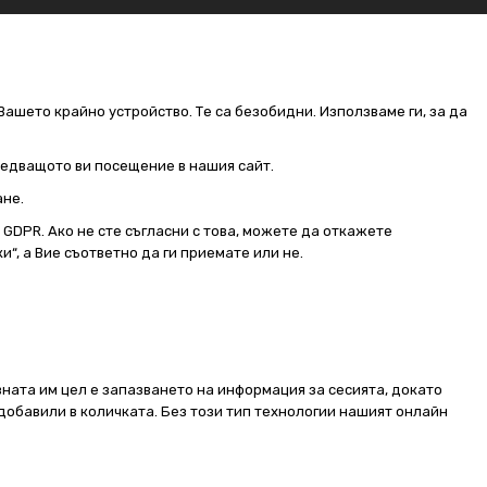
Вашето крайно устройство. Те са безобидни. Използваме ги, за да
следващото ви посещение в нашия сайт.
ане.
от GDPR. Ако не сте съгласни с това, можете да откажете
и“, а Вие съответно да ги приемате или не.
ната им цел е запазването на информация за сесията, докато
добавили в количката. Без този тип технологии нашият онлайн