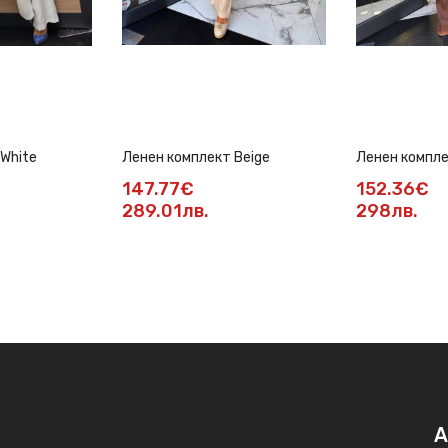
White
Ленен комплект Beige
Ленен компл
147.77€
152.36€
289.01лв.
298лв.
А