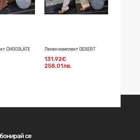
ект CHOCOLATE
Ленен комплект DESERT
Комплект P
131.92€
162.59
258.01лв.
317.99л
бонирай се