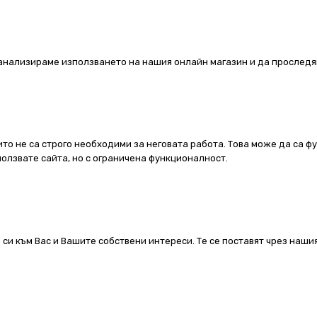
а анализираме използването на нашия онлайн магазин и да проследя
ито не са строго необходими за неговата работа. Това може да са ф
олзвате сайта, но с ограничена функционалност.
 си към Вас и Вашите собствени интереси. Те се поставят чрез наш