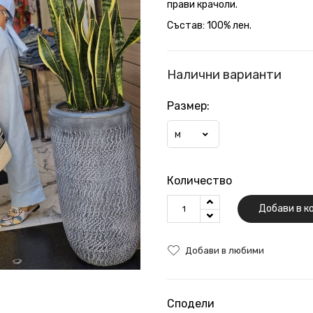
прави крачоли.
Състав: 100% лен.
Налични варианти
Размер:
М
Количество
Добави в к
Добави в любими
Сподели