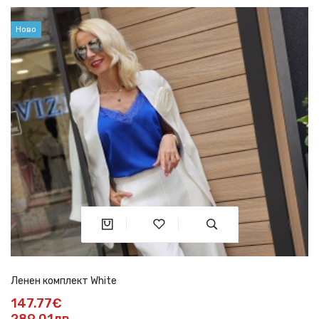
Ново
Ленен комплект White
147.77€
289.01лв.