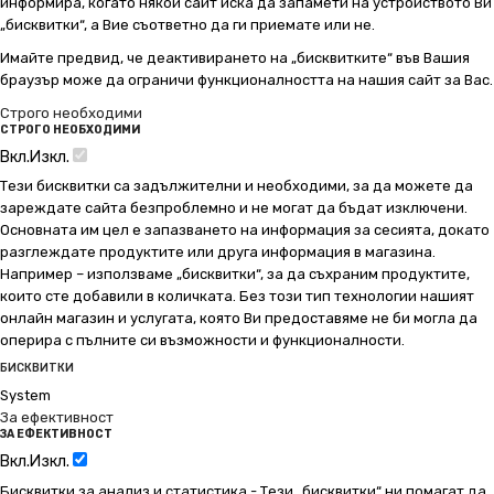
информира, когато някой сайт иска да запамети на устройството Ви
„бисквитки“, а Вие съответно да ги приемате или не.
Имайте предвид, че деактивирането на „бисквитките“ във Вашия
браузър може да ограничи функционалността на нашия сайт за Вас.
Строго необходими
СТРОГО НЕОБХОДИМИ
Вкл.
Изкл.
Тези бисквитки са задължителни и необходими, за да можете да
зареждате сайта безпроблемно и не могат да бъдат изключени.
Основната им цел е запазването на информация за сесията, докато
разглеждате продуктите или друга информация в магазина.
Например – използваме „бисквитки“, за да съхраним продуктите,
които сте добавили в количката. Без този тип технологии нашият
онлайн магазин и услугата, която Ви предоставяме не би могла да
оперира с пълните си възможности и функционалности.
БИСКВИТКИ
System
За ефективност
ЗА ЕФЕКТИВНОСТ
Вкл.
Изкл.
Бисквитки за анализ и статистика - Тези „бисквитки“ ни помагат да