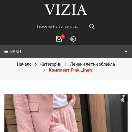
0
MENU
Вход
ВАШАТА КОЛИЧКА Е ПРАЗНА.
Регистрация
Начало
Категории
Ленени летни облекла
Комплект Pink Linen
Общо :
0€
ПОРЪЧАЙ