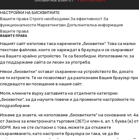
Онлайн магазин от:
PlumTex.com
НАСТРОЙКИ НА БИСКВИТКИТЕ
Вашите права
Строго необходими
За ефективност
За
функционалности
Маркетингови
Допълнителна информация
Вашите права
ВАШИТЕ ПРАВА
Нашият сайт използва така наречените „бисквитки“. Това са малки
текстови файлове, които се зареждат в браузъра и се съхраняват
на Вашето крайно устройство. Те са безобидни. Използваме ги, за
да поддържаме сайта си лесен за употреба.
Някои „бисквитки“ остават съхранени на устройството Ви, докато
не ги изтриете. Те ни позволяват да разпознаем Вашия браузър при
следващото ви посещение в нашия сайт.
Моля, кликнете върху заглавията на отделните категории
„бисквитки“, за да научите повече и да промените настройките по
подразбиране.
Искаме да знаете, че използваме „бисквитките“ на основание чл. 4а
от Закона за електронната търговия (ЗЕТ) и член 6, ал. 1, буква (е) от
GDPR. Ако не сте съгласни с това, можете да откажете
съхраняването, като настроите браузъра си така, че да Ви