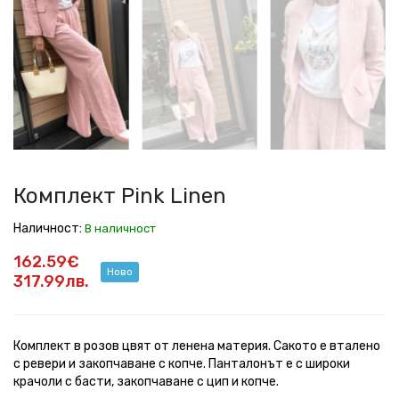
Pink
Pink
Pink
Pink
Pink
Pink
Pink
Pink
Linen
Linen
Linen
Linen
Linen
Linen
Linen
Linen
Комплект Pink Linen
Наличност:
В наличност
162.59€
Ново
317.99лв.
Комплект в розов цвят от ленена материя. Сакото е вталено
с ревери и закопчаване с копче. Панталонът е с широки
крачоли с басти, закопчаване с цип и копче.