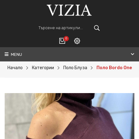
0
MENU
Вход
ВАШАТА КОЛИЧКА Е ПРАЗНА.
Регистрация
Начало
Категории
Поло Блуза
Поло Bordo One
Общо :
0€
ПОРЪЧАЙ