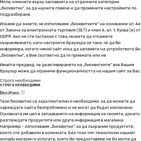
Моля, кликнете върху заглавията на отделните категории
„бисквитки“, за да научите повече и да промените настройките по
подразбиране.
Искаме да знаете, че използваме „бисквитките“ на основание чл. 4а
от Закона за електронната търговия (ЗЕТ) и член 6, ал. 1, буква (е) от
GDPR. Ако не сте съгласни с това, можете да откажете
съхраняването, като настроите браузъра си така, че да Ви
информира, когато някой сайт иска да запамети на устройството Ви
„бисквитки“, а Вие съответно да ги приемате или не.
Имайте предвид, че деактивирането на „бисквитките“ във Вашия
браузър може да ограничи функционалността на нашия сайт за Вас.
Строго необходими
СТРОГО НЕОБХОДИМИ
Вкл.
Изкл.
Тези бисквитки са задължителни и необходими, за да можете да
зареждате сайта безпроблемно и не могат да бъдат изключени.
Основната им цел е запазването на информация за сесията, докато
разглеждате продуктите или друга информация в магазина.
Например – използваме „бисквитки“, за да съхраним продуктите,
които сте добавили в количката. Без този тип технологии нашият
онлайн магазин и услугата, която Ви предоставяме не би могла да