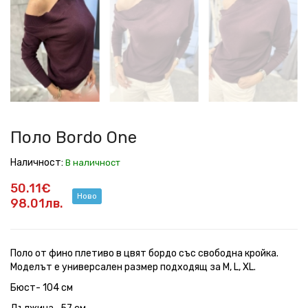
One
One
One
One
One
Поло Bordo One
Наличност:
В наличност
50.11€
Ново
98.01лв.
Поло от фино плетиво в цвят бордо със свободна кройка.
Моделът е универсален размер подходящ за M, L, XL.
Бюст- 104 см