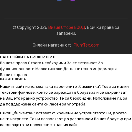
© Copyright 2026
Визия Сторе ЕООД
. Всички права са
запазени.
Онлайн магазин от:
PlumTex.com
НАСТРОЙКИ НА БИСКВИТКИТЕ
Вашите права
Строго необходими
За ефективност
За
функционалности
Маркетингови
Допълнителна информация
Вашите права
ВАШИТЕ ПРАВА
Нашият сайт използва така наречените „бисквитки“. Това са малки
текстови файлове, които се зареждат в браузъра и се съхраняват
на Вашето крайно устройство. Те са безобидни. Използваме ги, за
да поддържаме сайта си лесен за употреба.
Някои „бисквитки“ остават съхранени на устройството Ви, докато
не ги изтриете. Те ни позволяват да разпознаем Вашия браузър при
следващото ви посещение в нашия сайт.