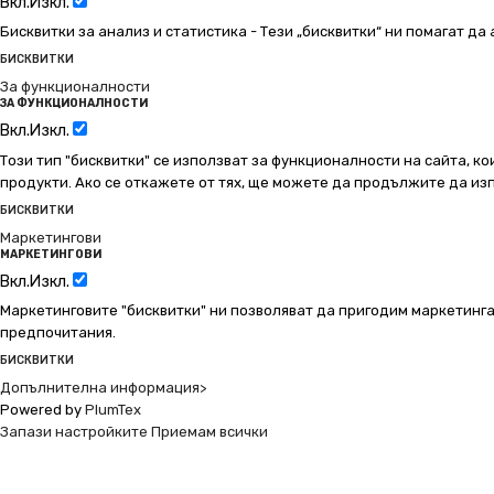
Вкл.
Изкл.
Бисквитки за анализ и статистика - Тези „бисквитки“ ни помагат д
БИСКВИТКИ
За функционалности
ЗА ФУНКЦИОНАЛНОСТИ
Вкл.
Изкл.
Този тип "бисквитки" се използват за функционалности на сайта, ко
продукти. Ако се откажете от тях, ще можете да продължите да изп
БИСКВИТКИ
Маркетингови
МАРКЕТИНГОВИ
Вкл.
Изкл.
Маркетинговите "бисквитки" ни позволяват да пригодим маркетинга
предпочитания.
БИСКВИТКИ
Допълнителна информация>
Powered by
PlumTex
Запази настройките
Приемам всички