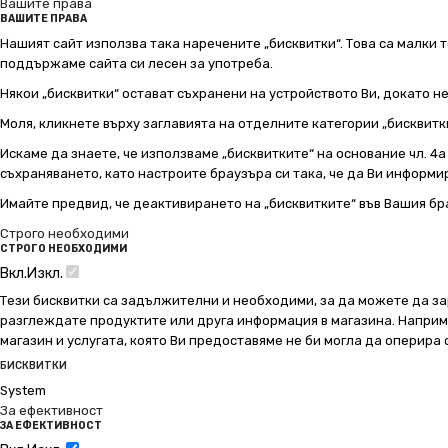
Вашите права
ВАШИТЕ ПРАВА
Нашият сайт използва така наречените „бисквитки“. Това са малки т
поддържаме сайта си лесен за употреба.
Някои „бисквитки“ остават съхранени на устройството Ви, докато н
Моля, кликнете върху заглавията на отделните категории „бисквитк
Искаме да знаете, че използваме „бисквитките“ на основание чл. 4а о
съхраняването, като настроите браузъра си така, че да Ви информир
Имайте предвид, че деактивирането на „бисквитките“ във Вашия бр
Строго необходими
СТРОГО НЕОБХОДИМИ
Вкл.
Изкл.
Тези бисквитки са задължителни и необходими, за да можете да за
разглеждате продуктите или друга информация в магазина. Например
магазин и услугата, която Ви предоставяме не би могла да оперира
БИСКВИТКИ
System
За ефективност
ЗА ЕФЕКТИВНОСТ