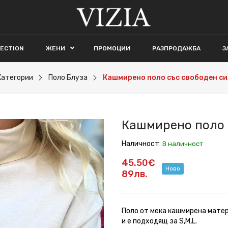
LECTION
ЖЕНИ
ПРОМОЦИИ
РАЗПРОДАЖБА
З
Категории
Поло Блуза
Кашмирено поло със свободен си
Кашмирено поло 
Наличност:
В наличност
45.50€
Ново
89лв.
Поло от мека кашмирена матер
и е подходящ за S,M,L.