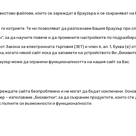
екстови файлове, които се зареждат в браузъра и се съхраняват на 
е ги изтриете. Те ни позволяват да разпознаем Вашия браузър при 
и“, за да научите повече и да промените настройките по подразбир
т Закона за електронната търговия (ЗЕТ) и член 6, ал. 1, буква (е) 
а, когато някой сайт иска да запамети на устройството Ви „бисквитк
аузър може да ограничи функционалността на нашия сайт за Вас.
реждате сайта безпроблемно и не могат да бъдат изключени. Основ
 – използваме „бисквитки“, за да съхраним продуктите, които сте 
 с пълните си възможности и функционалности.