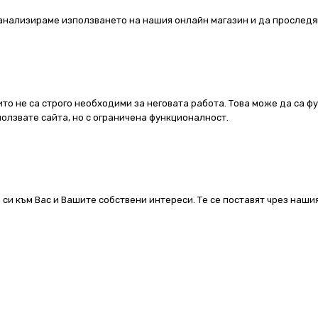
а анализираме използването на нашия онлайн магазин и да проследя
ито не са строго необходими за неговата работа. Това може да са ф
олзвате сайта, но с ограничена функционалност.
 си към Вас и Вашите собствени интереси. Те се поставят чрез наш