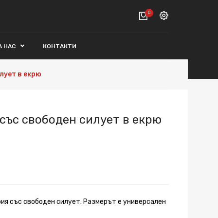
0
Вход
А НАС
КОНТАКТИ
ВАШАТА КОЛИЧКА Е ПРАЗНА.
Регистрация
лует в екрю
Общо :
0€
ПОРЪЧАЙ
със свободен силует в екрю
ия със свободен силует. Размерът е универсален