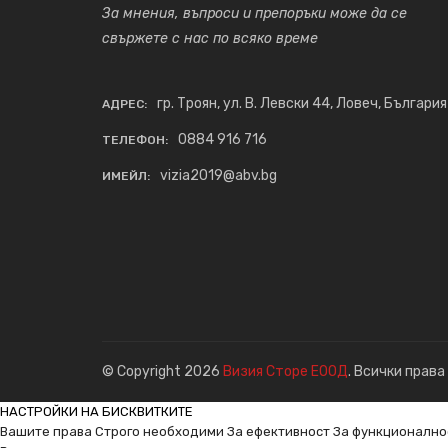
За мнения, въпроси и препоръки може да се
свържете с нас по всяко време
гр. Троян, ул. В. Левски 44, Ловеч, България
АДРЕС:
0884 916 716
ТЕЛЕФОН:
vizia2019@abv.bg
ИМЕЙЛ:
© Copyright 2026
Визия Сторе ЕООД
. Всички права
НАСТРОЙКИ НА БИСКВИТКИТЕ
Вашите права
Строго необходими
За ефективност
За функционално