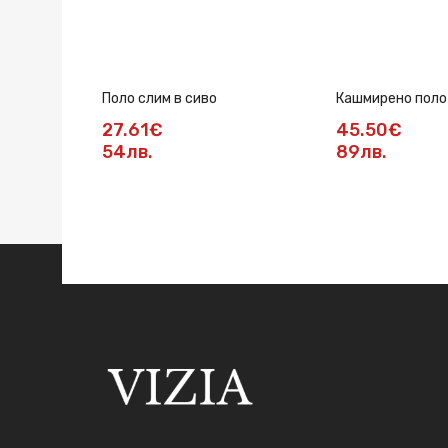
Поло слим в сиво
Кашмирено поло
свободен силует
27.61€
45.50€
54лв.
89лв.