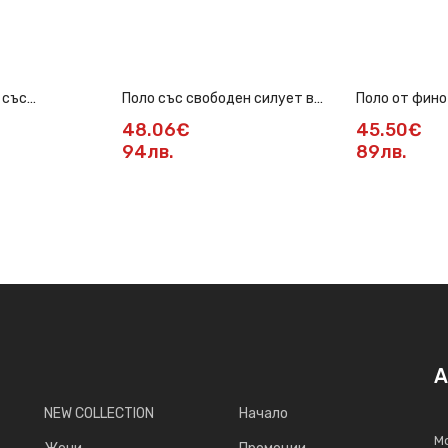
 със
Поло със свободен силует в
Поло от фино
 в черно
жълто
бежово
48.06€
45.50€
94лв.
89лв.
А
NEW COLLECTION
Начало
Мо