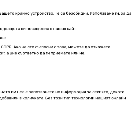
Вашето крайно устройство. Те са безобидни. Използваме ги, за да
следващото ви посещение в нашия сайт.
ане.
от GDPR. Ако не сте съгласни с това, можете да откажете
и“, а Вие съответно да ги приемате или не.
ната им цел е запазването на информация за сесията, докато
добавили в количката. Без този тип технологии нашият онлайн