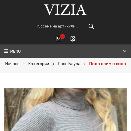
0
MENU
Вход
ВАШАТА КОЛИЧКА Е ПРАЗНА.
Регистрация
Начало
Категории
Поло Блуза
Поло слим в сиво
Общо :
0€
ПОРЪЧАЙ