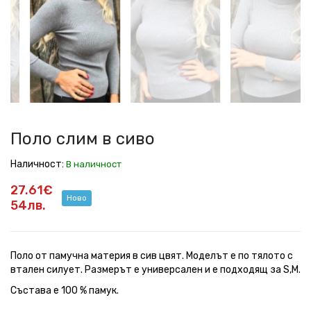
в
в
в
в
в
сиво
сиво
сиво
сиво
сиво
Поло слим в сиво
Наличност:
В наличност
27.61€
Ново
54лв.
Поло от памучна материя в сив цвят. Моделът е по тялото с
втален силует. Размерът е универсален и е подходящ за S,M.
Състава е 100 % памук.