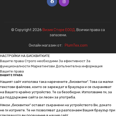
© Copyright 2026
Визия Сторе ЕООД
. Всички права са
запазени.
Онлайн магазин от:
PlumTex.com
НАСТРОЙКИ НА БИСКВИТКИТЕ
Вашите права
Строго необходими
За ефективност
За
функционалности
Маркетингови
Допълнителна информация
Вашите права
ВАШИТЕ ПРАВА
Нашият сайт използва така наречените „бисквитки“. Това са малки
текстови файлове, които се зареждат в браузъра и се съхраняват
на Вашето крайно устройство. Те са безобидни. Използваме ги, за
да поддържаме сайта си лесен за употреба.
Някои „бисквитки“ остават съхранени на устройството Ви, докато
не ги изтриете. Те ни позволяват да разпознаем Вашия браузър при
следващото ви посещение в нашия сайт.