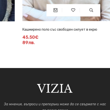
Кашмирено поло със свободен силует в екрю
45.50€
89лв.
За мнения, въпроси и препоръки може да се свържете с нас