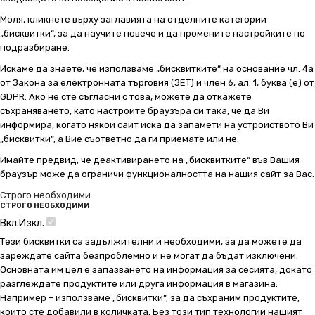
Моля, кликнете върху заглавията на отделните категории
„бисквитки“, за да научите повече и да промените настройките по
подразбиране.
Искаме да знаете, че използваме „бисквитките“ на основание чл. 4а
от Закона за електронната търговия (ЗЕТ) и член 6, ал. 1, буква (е) от
GDPR. Ако не сте съгласни с това, можете да откажете
съхраняването, като настроите браузъра си така, че да Ви
информира, когато някой сайт иска да запамети на устройството Ви
„бисквитки“, а Вие съответно да ги приемате или не.
Имайте предвид, че деактивирането на „бисквитките“ във Вашия
браузър може да ограничи функционалността на нашия сайт за Вас.
Строго необходими
СТРОГО НЕОБХОДИМИ
Вкл.
Изкл.
Тези бисквитки са задължителни и необходими, за да можете да
зареждате сайта безпроблемно и не могат да бъдат изключени.
Основната им цел е запазването на информация за сесията, докато
разглеждате продуктите или друга информация в магазина.
Например – използваме „бисквитки“, за да съхраним продуктите,
които сте добавили в количката. Без този тип технологии нашият