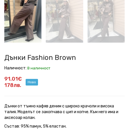
Brown
Brown
Brown
Brown
Brown
Brown
Brown
Дънки Fashion Brown
Наличност:
В наличност
91.01€
Ново
178лв.
Дънки от тъмно кафяв деним с широко крачоли и висока
талия. Моделът се закопчава с цип и копче. Към него има и
аксесоар колан.
Състав: 95% памук, 5% еластан.