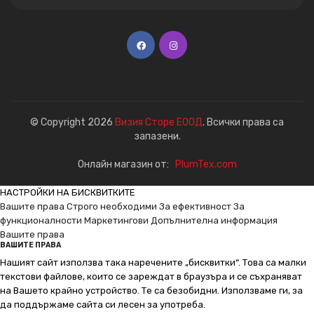
© Copyright 2026
Визия Сторе ЕООД
. Всички права са
запазени.
Онлайн магазин от:
PlumTex.com
НАСТРОЙКИ НА БИСКВИТКИТЕ
Вашите права
Строго необходими
За ефективност
За
функционалности
Маркетингови
Допълнителна информация
Вашите права
ВАШИТЕ ПРАВА
Нашият сайт използва така наречените „бисквитки“. Това са малки
текстови файлове, които се зареждат в браузъра и се съхраняват
на Вашето крайно устройство. Те са безобидни. Използваме ги, за
да поддържаме сайта си лесен за употреба.