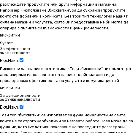
разглеждате продуктите или друга информация в магазина.
Например – използваме „бисквитки“, за да съхраним продуктите,
които сте добавили в количката. Без този тип технологии нашият
онлайн магазин и услугата, която Ви предоставяме не би могла да
оперира с пълните си възможности и функционалности.
БИСКВИТКИ
System
За ефективност
ЗА ЕФЕКТИВНОСТ
Вкл.
Изкл.
Бисквитки за анализ и статистика - Тези „бисквитки“ ни помагат да
анализираме използването на нашия онлайн магазин и да
проследяваме ефективността на услугата и комуникацията й.
БИСКВИТКИ
За функционалности
ЗА ФУНКЦИОНАЛНОСТИ
Вкл.
Изкл.
Този тип "бисквитки" се използват за функционалности на сайта,
които не са строго необходими за неговата работа. Това може да са
функции, като live чат или показване на последните разгледани
продукти. Ако се откажете от тях, ще можете да продължите да