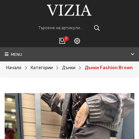
0
MENU
Вход
ВАШАТА КОЛИЧКА Е ПРАЗНА.
Регистрация
Начало
Категории
Дънки
Дънки Fashion Brown
Общо :
0€
ПОРЪЧАЙ