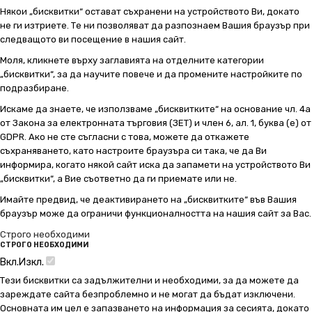
Някои „бисквитки“ остават съхранени на устройството Ви, докато
не ги изтриете. Те ни позволяват да разпознаем Вашия браузър при
следващото ви посещение в нашия сайт.
Моля, кликнете върху заглавията на отделните категории
„бисквитки“, за да научите повече и да промените настройките по
подразбиране.
Искаме да знаете, че използваме „бисквитките“ на основание чл. 4а
от Закона за електронната търговия (ЗЕТ) и член 6, ал. 1, буква (е) от
GDPR. Ако не сте съгласни с това, можете да откажете
съхраняването, като настроите браузъра си така, че да Ви
информира, когато някой сайт иска да запамети на устройството Ви
„бисквитки“, а Вие съответно да ги приемате или не.
Имайте предвид, че деактивирането на „бисквитките“ във Вашия
браузър може да ограничи функционалността на нашия сайт за Вас.
Строго необходими
СТРОГО НЕОБХОДИМИ
Вкл.
Изкл.
Тези бисквитки са задължителни и необходими, за да можете да
зареждате сайта безпроблемно и не могат да бъдат изключени.
Основната им цел е запазването на информация за сесията, докато