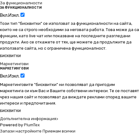
За функционалности
ЗА ФУНКЦИОНАЛНОСТИ
Вкл.
Изкл.
Този тип "бисквитки" се използват за функционалности на сайта,
които не са строго необходими за неговата работа. Това може да са
функции, като live чат или показване на последните разгледани
продукти. Ако се откажете от тях, ще можете да продължите да
използвате сайта, но с ограничена функционалност.
БИСКВИТКИ
Маркетингови
МАРКЕТИНГОВИ
Вкл.
Изкл.
Маркетинговите "бисквитки" ни позволяват да пригодим
маркетинга си към Вас и Вашите собствени интереси. Те се поставят
чрез нашия сайт и позволяват да виждате реклами според вашите
интереси и предпочитания.
БИСКВИТКИ
Допълнителна информация>
Powered by
PlumTex
Запази настройките
Приемам всички