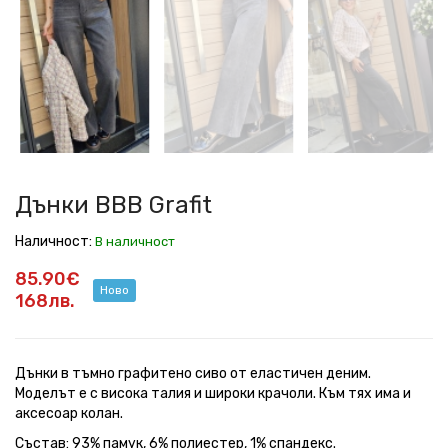
Grafit
Grafit
Grafit
Grafit
Grafit
Grafit
Дънки BBB Grafit
Наличност:
В наличност
85.90€
Ново
168лв.
Дънки в тъмно графитено сиво от еластичен деним.
Моделът е с висока талия и широки крачоли. Към тях има и
аксесоар колан.
Състав: 93% памук, 6% полиестер, 1% спандекс.