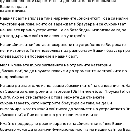
функционалности
Маркетингови
Допълнителна информация
Вашите права
ВАШИТЕ ПРАВА
Нашият сайт използва така наречените „бисквитки“. Това са малки
текстови файлове, които се зареждат в браузъра и се съхраняват
на Вашето крайно устройство. Те са безобидни. Използваме ги, за
да поддържаме сайта си лесен за употреба.
Някои „бисквитки“ остават съхранени на устройството Ви, докато
не ги изтриете. Те ни позволяват да разпознаем Вашия браузър при
следващото ви посещение в нашия сайт.
Моля, кликнете върху заглавията на отделните категории
„бисквитки“, за да научите повече и да промените настройките по
подразбиране.
Искаме да знаете, че използваме „бисквитките“ на основание чл. 4а
от Закона за електронната търговия (ЗЕТ) и член 6, ал. 1, буква (е) от
GDPR. Ако не сте съгласни с това, можете да откажете
съхраняването, като настроите браузъра си така, че да Ви
информира, когато някой сайт иска да запамети на устройството Ви
„бисквитки“, а Вие съответно да ги приемате или не.
Имайте предвид, че деактивирането на „бисквитките“ във Вашия
браузър може да ограничи функционалността на нашия сайт за Вас.