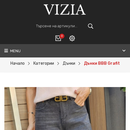
0
MENU
Вход
ВАШАТА КОЛИЧКА Е ПРАЗНА.
Регистрация
Начало
Категории
Дънки
Дънки BBB Grafit
Общо :
0€
ПОРЪЧАЙ