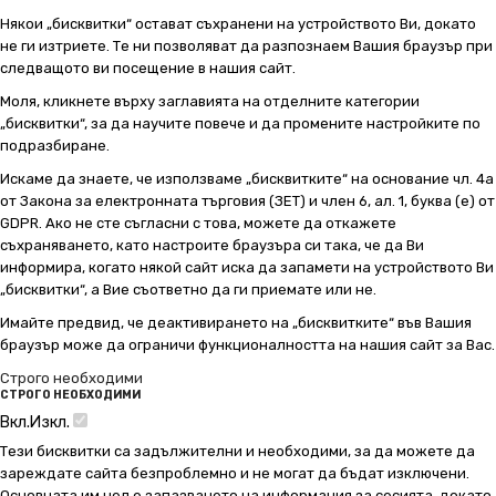
Някои „бисквитки“ остават съхранени на устройството Ви, докато
не ги изтриете. Те ни позволяват да разпознаем Вашия браузър при
следващото ви посещение в нашия сайт.
Моля, кликнете върху заглавията на отделните категории
„бисквитки“, за да научите повече и да промените настройките по
подразбиране.
Искаме да знаете, че използваме „бисквитките“ на основание чл. 4а
от Закона за електронната търговия (ЗЕТ) и член 6, ал. 1, буква (е) от
GDPR. Ако не сте съгласни с това, можете да откажете
съхраняването, като настроите браузъра си така, че да Ви
информира, когато някой сайт иска да запамети на устройството Ви
„бисквитки“, а Вие съответно да ги приемате или не.
Имайте предвид, че деактивирането на „бисквитките“ във Вашия
браузър може да ограничи функционалността на нашия сайт за Вас.
Строго необходими
СТРОГО НЕОБХОДИМИ
Вкл.
Изкл.
Тези бисквитки са задължителни и необходими, за да можете да
зареждате сайта безпроблемно и не могат да бъдат изключени.
Основната им цел е запазването на информация за сесията, докато