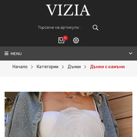
0
MENU
Вход
ВАШАТА КОЛИЧКА Е ПРАЗНА.
Регистрация
Начало
Категории
Дънки
Дънки с камъни
Общо :
0€
ПОРЪЧАЙ