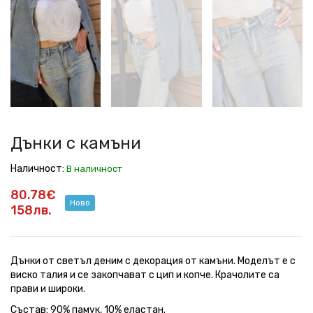
камъни
камъни
камъни
камъни
камъни
камъни
камъни
Дънки с камъни
Наличност:
В наличност
80.78€
Ново
158лв.
Дънки от светъл деним с декорация от камъни. Моделът е с
виско талия и се закопчават с цип и копче. Крачолите са
прави и широки.
Състав: 90% памук, 10% еластан.