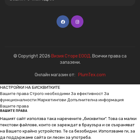
© Copyright 2026
Визия Сторе ЕООД
. Всички права са
запазени.
Онлайн магазин от:
PlumTex.com
НАСТРОЙКИ НА БИСКВИТКИТЕ
Вашите права
Строго необходими
За ефективност
За
функционалности
Маркетингови
Допълнителна информация
Вашите права
ВАШИТЕ ПРАВА
Нашият сайт използва така наречените „бисквитки“. Това са малки
текстови файлове, които се зареждат в браузъра и се съхраняват
на Вашето крайно устройство. Те са безобидни. Използваме ги, за
да поддържаме сайта си лесен за употреба.