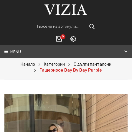
0
MENU
Вход
ВАШАТА КОЛИЧКА Е ПРАЗНА.
Регистрация
Начало
Категории
С дълги панталони
Гащеризон Day By Day Purple
Общо :
0€
ПОРЪЧАЙ