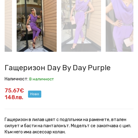
Day
Day
Day
Day
Day
Day
Day
Day
By
By
By
By
By
By
By
By
Day
Day
Day
Day
Day
Day
Day
Day
Purple
Purple
Purple
Purple
Purple
Purple
Purple
Purple
Гащеризон Day By Day Purple
Наличност:
В наличност
75.67€
Ново
148лв.
Гащеризон в лилав цвят с подплънки на раменете, втален
силует и басти на панталонът. Моделът се закопчава с цип.
Към него има аксесоар колан.