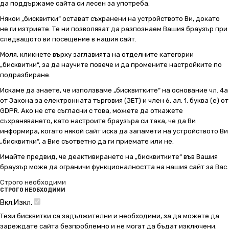
да поддържаме сайта си лесен за употреба.
Някои „бисквитки“ остават съхранени на устройството Ви, докато
не ги изтриете. Те ни позволяват да разпознаем Вашия браузър при
следващото ви посещение в нашия сайт.
Моля, кликнете върху заглавията на отделните категории
„бисквитки“, за да научите повече и да промените настройките по
подразбиране.
Искаме да знаете, че използваме „бисквитките“ на основание чл. 4а
от Закона за електронната търговия (ЗЕТ) и член 6, ал. 1, буква (е) от
GDPR. Ако не сте съгласни с това, можете да откажете
съхраняването, като настроите браузъра си така, че да Ви
информира, когато някой сайт иска да запамети на устройството Ви
„бисквитки“, а Вие съответно да ги приемате или не.
Имайте предвид, че деактивирането на „бисквитките“ във Вашия
браузър може да ограничи функционалността на нашия сайт за Вас.
Строго необходими
СТРОГО НЕОБХОДИМИ
Вкл.
Изкл.
Тези бисквитки са задължителни и необходими, за да можете да
зареждате сайта безпроблемно и не могат да бъдат изключени.