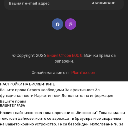
АБОНИРАНЕ
© Copyright 2026
Визия Сторе ЕООД
. Всички права са
запазени.
Онлайн магазин от:
PlumTex.com
НАСТРОЙКИ НА БИСКВИТКИТЕ
Вашите права
Строго необходими
За ефективност
За
функционалности
Маркетингови
Допълнителна информация
Вашите права
ВАШИТЕ ПРАВА
Нашият сайт използва така наречените „бисквитки“. Това са малки
текстови файлове, които се зареждат в браузъра и се съхраняват
на Вашето крайно устройство. Те са безобидни. Използваме ги, за