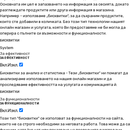
Основната им цел е запазването на информация за сесията, докато
разглеждате продуктите или друга информация в магазина.
Например – използваме „бисквитки“, за да съхраним продуктите,
които сте добавили в количката. Без този тип технологии нашият
онлайн магазин и услугата, която Ви предоставяме не би могла да
оперира с пълните си възможности и функционалности.
БИСКВИТКИ
System
За ефективност
ЗА ЕФЕКТИВНОСТ
Вкл.
Изкл.
Бисквитки за анализ и статистика - Тези „бисквитки“ ни помагат да
анализираме използването на нашия онлайн магазин и да
проследяваме ефективността на услугата и комуникацията й.
БИСКВИТКИ
За функционалности
ЗА ФУНКЦИОНАЛНОСТИ
Вкл.
Изкл.
Този тип "бисквитки" се използват за функционалности на сайта,
които не са строго необходими за неговата работа. Това може да са
функции, като live чат или показване на последните разгледани