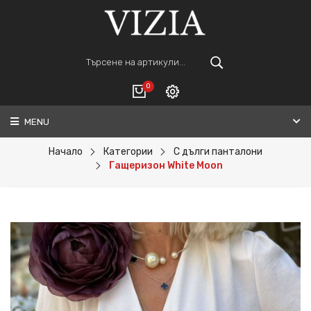
0
MENU
Вход
ВАШАТА КОЛИЧКА Е ПРАЗНА.
Регистрация
Начало
Категории
С дълги панталони
Гащеризон White Moon
Общо :
0€
ПОРЪЧАЙ