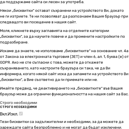
да поддържаме сайта си лесен за употреба.
Някои „бисквитки“ остават съхранени на устройството Ви, докато
не ги изтриете. Те ни позволяват да разпознаем Вашия браузър при
следващото ви посещение в нашия сайт.
Моля, кликнете върху заглавията на отделните категории
„бисквитки“, за да научите повече и да промените настройките по
подразбиране.
Искаме да знаете, че използваме „бисквитките“ на основание чл. 4а
от Закона за електронната търговия (ЗЕТ) и член 6, ал. 1, буква (е) от
GDPR. Ако не сте съгласни с това, можете да откажете
съхраняването, като настроите браузъра си така, че да Ви
информира, когато някой сайт иска да запамети на устройството Ви
„бисквитки“, а Вие съответно да ги приемате или не.
Имайте предвид, че деактивирането на „бисквитките“ във Вашия
браузър може да ограничи функционалността на нашия сайт за Вас.
Строго необходими
СТРОГО НЕОБХОДИМИ
Вкл.
Изкл.
Тези бисквитки са задължителни и необходими, за да можете да
зареждате сайта безпроблемно и не могат да бъдат изключени.