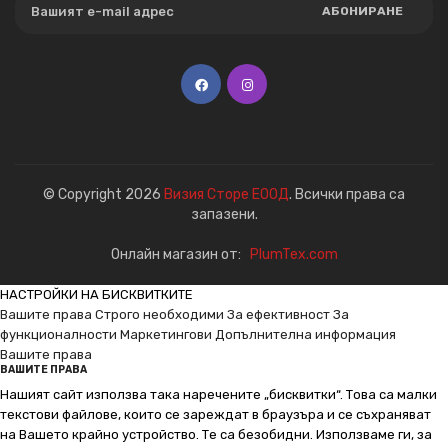
АБОНИРАНЕ
© Copyright 2026
Визия Сторе ЕООД
. Всички права са
запазени.
Онлайн магазин от:
PlumTex.com
НАСТРОЙКИ НА БИСКВИТКИТЕ
Вашите права
Строго необходими
За ефективност
За
функционалности
Маркетингови
Допълнителна информация
Вашите права
ВАШИТЕ ПРАВА
Нашият сайт използва така наречените „бисквитки“. Това са малки
текстови файлове, които се зареждат в браузъра и се съхраняват
на Вашето крайно устройство. Те са безобидни. Използваме ги, за