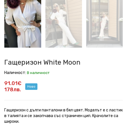
White
White
White
White
White
White
White
White
Moon
Moon
Moon
Moon
Moon
Moon
Moon
Moon
Гащеризон White Moon
Наличност:
В наличност
91.01€
Ново
178лв.
Гащеризон с дълги панталони в бял цвят. Моделът е с ластик
в талията и се закопчава със страничен цип. Крачолите са
широки.