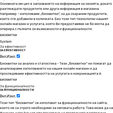
Основната им цел е запазването на информация за сесията, докато
разглеждате продуктите или друга информация в магазина.
Например – използваме „бисквитки“, за да съхраним продуктите,
които сте добавили в количката. Без този тип технологии нашият
онлайн магазин и услугата, която Ви предоставяме не би могла да
оперира с пълните си възможности и функционалности.
БИСКВИТКИ
System
За ефективност
ЗА ЕФЕКТИВНОСТ
Вкл.
Изкл.
Бисквитки за анализ и статистика - Тези „бисквитки“ ни помагат да
анализираме използването на нашия онлайн магазин и да
проследяваме ефективността на услугата и комуникацията й.
БИСКВИТКИ
За функционалности
ЗА ФУНКЦИОНАЛНОСТИ
Вкл.
Изкл.
Този тип "бисквитки" се използват за функционалности на сайта,
които не са строго необходими за неговата работа. Това може да са
функции, като live чат или показване на последните разгледани