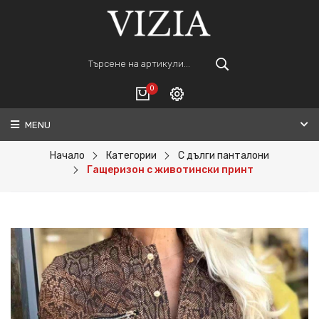
0
MENU
Вход
ВАШАТА КОЛИЧКА Е ПРАЗНА.
Регистрация
Начало
Категории
С дълги панталони
Гащеризон с животински принт
Общо :
0€
ПОРЪЧАЙ