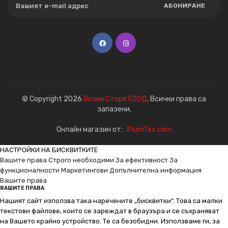
АБОНИРАНЕ
© Copyright 2026
Визия Сторе ЕООД
. Всички права са
запазени.
Онлайн магазин от:
PlumTex.com
НАСТРОЙКИ НА БИСКВИТКИТЕ
Вашите права
Строго необходими
За ефективност
За
функционалности
Маркетингови
Допълнителна информация
Вашите права
ВАШИТЕ ПРАВА
Нашият сайт използва така наречените „бисквитки“. Това са малки
текстови файлове, които се зареждат в браузъра и се съхраняват
на Вашето крайно устройство. Те са безобидни. Използваме ги, за