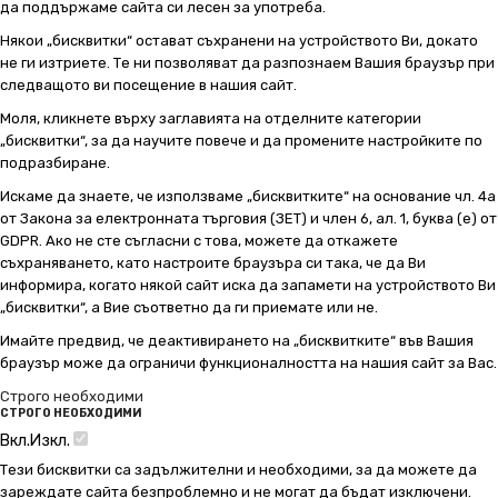
да поддържаме сайта си лесен за употреба.
Някои „бисквитки“ остават съхранени на устройството Ви, докато
не ги изтриете. Те ни позволяват да разпознаем Вашия браузър при
следващото ви посещение в нашия сайт.
Моля, кликнете върху заглавията на отделните категории
„бисквитки“, за да научите повече и да промените настройките по
подразбиране.
Искаме да знаете, че използваме „бисквитките“ на основание чл. 4а
от Закона за електронната търговия (ЗЕТ) и член 6, ал. 1, буква (е) от
GDPR. Ако не сте съгласни с това, можете да откажете
съхраняването, като настроите браузъра си така, че да Ви
информира, когато някой сайт иска да запамети на устройството Ви
„бисквитки“, а Вие съответно да ги приемате или не.
Имайте предвид, че деактивирането на „бисквитките“ във Вашия
браузър може да ограничи функционалността на нашия сайт за Вас.
Строго необходими
СТРОГО НЕОБХОДИМИ
Вкл.
Изкл.
Тези бисквитки са задължителни и необходими, за да можете да
зареждате сайта безпроблемно и не могат да бъдат изключени.