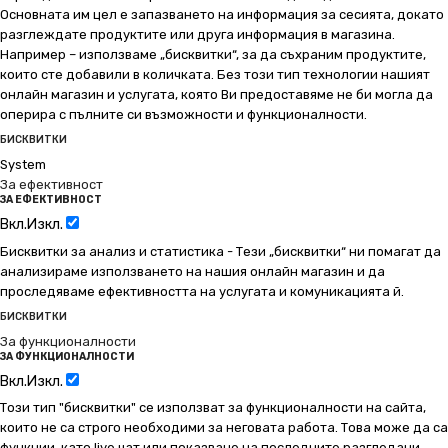
Основната им цел е запазването на информация за сесията, докато
разглеждате продуктите или друга информация в магазина.
Например – използваме „бисквитки“, за да съхраним продуктите,
които сте добавили в количката. Без този тип технологии нашият
онлайн магазин и услугата, която Ви предоставяме не би могла да
оперира с пълните си възможности и функционалности.
БИСКВИТКИ
System
За ефективност
ЗА ЕФЕКТИВНОСТ
Вкл.
Изкл.
Бисквитки за анализ и статистика - Тези „бисквитки“ ни помагат да
анализираме използването на нашия онлайн магазин и да
проследяваме ефективността на услугата и комуникацията й.
БИСКВИТКИ
За функционалности
ЗА ФУНКЦИОНАЛНОСТИ
Вкл.
Изкл.
Този тип "бисквитки" се използват за функционалности на сайта,
които не са строго необходими за неговата работа. Това може да са
функции, като live чат или показване на последните разгледани