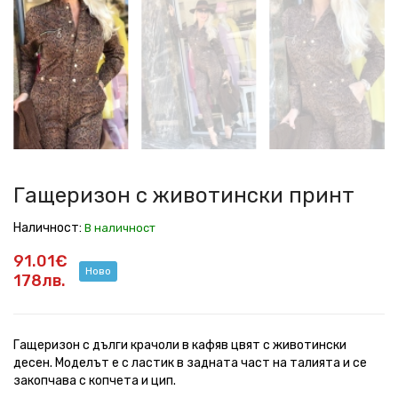
с
с
с
с
с
с
животински
животински
животински
животински
животински
животински
принт
принт
принт
принт
принт
принт
Гащеризон с животински принт
Наличност:
В наличност
91.01€
Ново
178лв.
Гащеризон с дълги крачоли в кафяв цвят с животински
десен. Моделът е с ластик в задната част на талията и се
закопчава с копчета и цип.