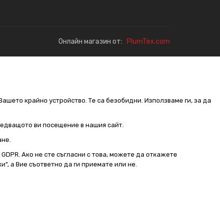
Онлайн магазин от:
PlumTex.com
Вашето крайно устройство. Те са безобидни. Използваме ги, за да
следващото ви посещение в нашия сайт.
ане.
от GDPR. Ако не сте съгласни с това, можете да откажете
и“, а Вие съответно да ги приемате или не.