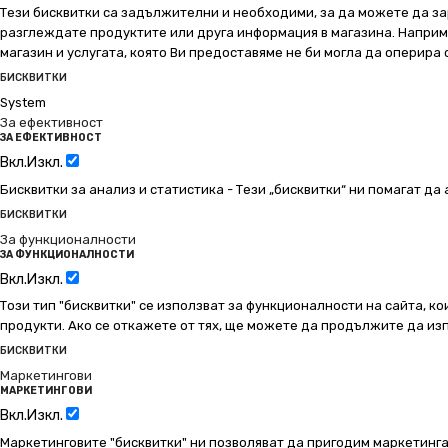
Тези бисквитки са задължителни и необходими, за да можете да за
разглеждате продуктите или друга информация в магазина. Например
магазин и услугата, която Ви предоставяме не би могла да оперира
БИСКВИТКИ
System
За ефективност
ЗА ЕФЕКТИВНОСТ
Вкл.
Изкл.
Бисквитки за анализ и статистика - Тези „бисквитки“ ни помагат д
БИСКВИТКИ
За функционалности
ЗА ФУНКЦИОНАЛНОСТИ
Вкл.
Изкл.
Този тип "бисквитки" се използват за функционалности на сайта, ко
продукти. Ако се откажете от тях, ще можете да продължите да изп
БИСКВИТКИ
Маркетингови
МАРКЕТИНГОВИ
Вкл.
Изкл.
Маркетинговите "бисквитки" ни позволяват да пригодим маркетинга