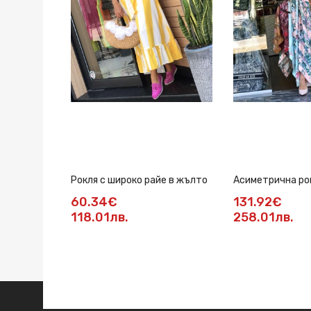
Рокля с широко райе в жълто
Асиметрична ро
60.34€
131.92€
118.01лв.
258.01лв.