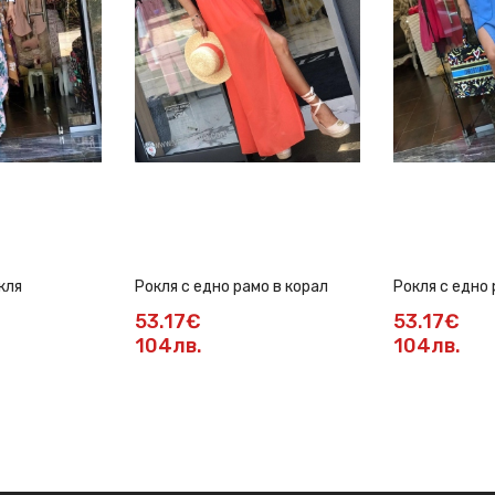
кля
Рокля с едно рамо в корал
Рокля с едно 
53.17€
53.17€
104лв.
104лв.