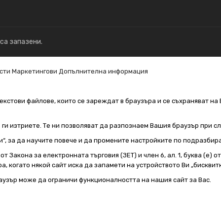
 са запазени.
сти
Маркетингови
Допълнителна информация
екстови файлове, които се зареждат в браузъра и се съхраняват на 
е ги изтриете. Те ни позволяват да разпознаем Вашия браузър при 
и“, за да научите повече и да промените настройките по подразбир
т Закона за електронната търговия (ЗЕТ) и член 6, ал. 1, буква (е) 
а, когато някой сайт иска да запамети на устройството Ви „бисквитк
аузър може да ограничи функционалността на нашия сайт за Вас.