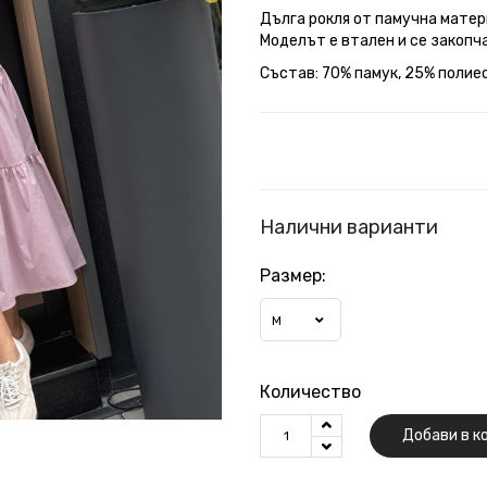
Дълга рокля от памучна матер
Моделът е втален и се закопча
Състав: 70% памук, 25% полиес
Налични варианти
Размер:
M
Количество
Добави в к