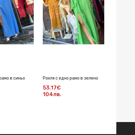
рамо в синьо
Рокля с едно рамо в зелено
Рокля с ед
53.17€
53.17€
104лв.
104лв.