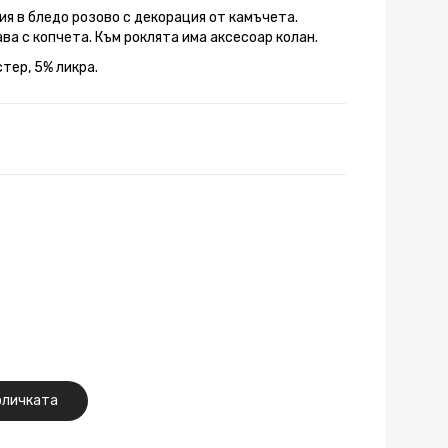
ия в бледо розово с декорация от камъчета.
ва с копчета. Към роклята има аксесоар колан.
тер, 5% ликра.
оличката