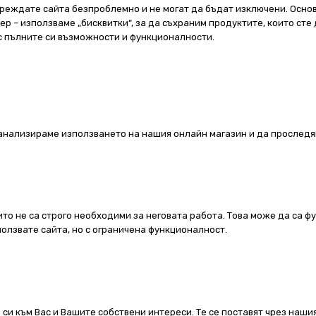
реждате сайта безпроблемно и не могат да бъдат изключени. Основ
 – използваме „бисквитки“, за да съхраним продуктите, които сте 
 с пълните си възможности и функционалности.
а анализираме използването на нашия онлайн магазин и да проследя
ито не са строго необходими за неговата работа. Това може да са ф
олзвате сайта, но с ограничена функционалност.
 си към Вас и Вашите собствени интереси. Те се поставят чрез наш