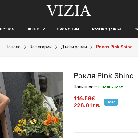
LECTION
ЖЕНИ
ПРОМОЦИИ
РАЗПРОДАЖБА
З
Начало
Категории
Дълги рокли
Рокля Pink Shine
Рокля Pink Shine
Наличност:
В наличност
116.58€
Ново
228.01лв.