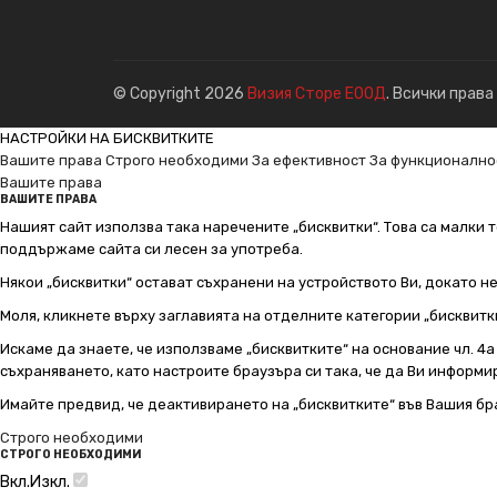
© Copyright 2026
Визия Сторе ЕООД
. Всички права
НАСТРОЙКИ НА БИСКВИТКИТЕ
Вашите права
Строго необходими
За ефективност
За функционално
Вашите права
ВАШИТЕ ПРАВА
Нашият сайт използва така наречените „бисквитки“. Това са малки т
поддържаме сайта си лесен за употреба.
Някои „бисквитки“ остават съхранени на устройството Ви, докато н
Моля, кликнете върху заглавията на отделните категории „бисквитк
Искаме да знаете, че използваме „бисквитките“ на основание чл. 4а о
съхраняването, като настроите браузъра си така, че да Ви информир
Имайте предвид, че деактивирането на „бисквитките“ във Вашия бр
Строго необходими
СТРОГО НЕОБХОДИМИ
Вкл.
Изкл.