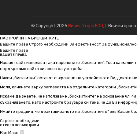
© Copyright 2026
Визия Сторе ЕООД
. Всички права
НАСТРОЙКИ НА БИСКВИТКИТЕ
Вашите права
Строго необходими
За ефективност
За функционално
Вашите права
ВАШИТЕ ПРАВА
Нашият сайт използва така наречените „бисквитки“. Това са малки т
поддържаме сайта си лесен за употреба.
Някои „бисквитки“ остават съхранени на устройството Ви, докато н
Моля, кликнете върху заглавията на отделните категории „бисквитк
Искаме да знаете, че използваме „бисквитките“ на основание чл. 4а о
съхраняването, като настроите браузъра си така, че да Ви информир
Имайте предвид, че деактивирането на „бисквитките“ във Вашия бр
Строго необходими
СТРОГО НЕОБХОДИМИ
Вкл.
Изкл.