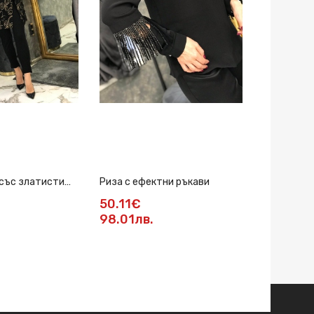
 със златисти
Риза с ефектни ръкави
Риза в бял
50.11€
42.95€
98.01лв.
84лв.