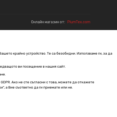
Онлайн магазин от:
PlumTex.com
Вашето крайно устройство. Те са безобидни. Използваме ги, за да
следващото ви посещение в нашия сайт.
ане.
от GDPR. Ако не сте съгласни с това, можете да откажете
и“, а Вие съответно да ги приемате или не.