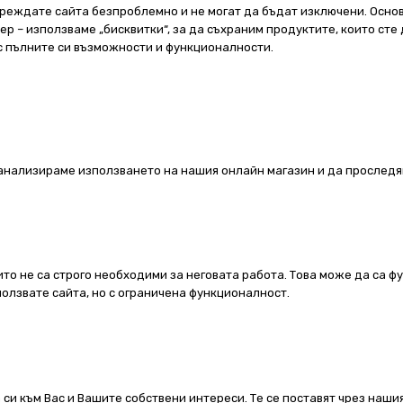
реждате сайта безпроблемно и не могат да бъдат изключени. Основ
 – използваме „бисквитки“, за да съхраним продуктите, които сте 
 с пълните си възможности и функционалности.
а анализираме използването на нашия онлайн магазин и да проследя
ито не са строго необходими за неговата работа. Това може да са ф
олзвате сайта, но с ограничена функционалност.
 си към Вас и Вашите собствени интереси. Те се поставят чрез наш