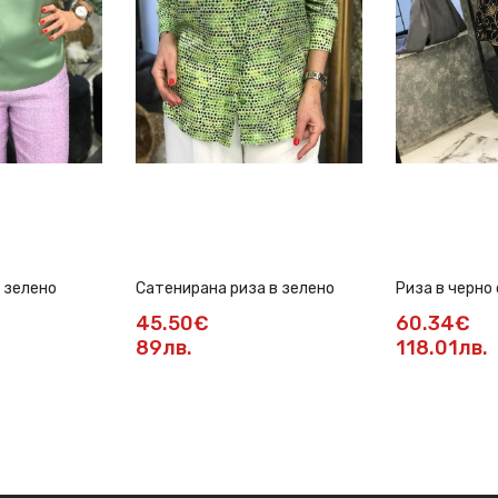
 зелено
Сатенирана риза в зелено
Риза в черно
цветя
45.50€
60.34€
89лв.
118.01лв.