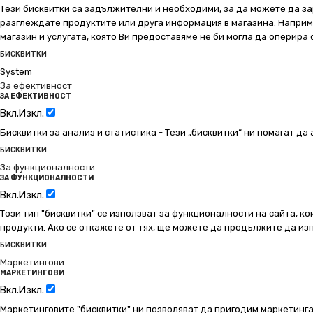
Тези бисквитки са задължителни и необходими, за да можете да за
разглеждате продуктите или друга информация в магазина. Например
магазин и услугата, която Ви предоставяме не би могла да оперира
БИСКВИТКИ
System
За ефективност
ЗА ЕФЕКТИВНОСТ
Вкл.
Изкл.
Бисквитки за анализ и статистика - Тези „бисквитки“ ни помагат д
БИСКВИТКИ
За функционалности
ЗА ФУНКЦИОНАЛНОСТИ
Вкл.
Изкл.
Този тип "бисквитки" се използват за функционалности на сайта, ко
продукти. Ако се откажете от тях, ще можете да продължите да изп
БИСКВИТКИ
Маркетингови
МАРКЕТИНГОВИ
Вкл.
Изкл.
Маркетинговите "бисквитки" ни позволяват да пригодим маркетинга