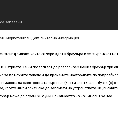
 са запазени.
сти
Маркетингови
Допълнителна информация
екстови файлове, които се зареждат в браузъра и се съхраняват на 
е ги изтриете. Те ни позволяват да разпознаем Вашия браузър при 
и“, за да научите повече и да промените настройките по подразбир
т Закона за електронната търговия (ЗЕТ) и член 6, ал. 1, буква (е) 
а, когато някой сайт иска да запамети на устройството Ви „бисквитк
аузър може да ограничи функционалността на нашия сайт за Вас.