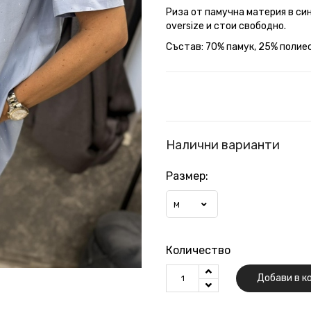
Риза от памучна материя в си
oversize и стои свободно.
Състав: 70% памук, 25% полиес
Налични варианти
Размер:
M
Количество
Добави в к