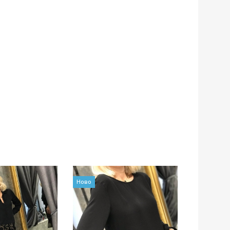
Ново
Ново