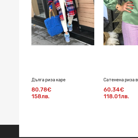
Дълга риза каре
Сатенена риза в
80.78€
60.34€
158лв.
118.01лв.