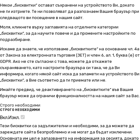
Някои „бисквитки“ остават съхранени на устройството Ви, докато
не ги изтриете. Те ни позволяват да разпознаем Вашия браузър при
следващото ви посещение в нашия сайт.
Моля, кликнете върху заглавията на отделните категории
„бисквитки“, за да научите повече и да промените настройките по
подразбиране.
Искаме да знаете, че използваме „бисквитките“ на основание чл. 4а
от Закона за електронната търговия (ЗЕТ) и член 6, ал. 1, буква (е) от
GDPR. Ако не сте съгласни с това, можете да откажете
съхраняването, като настроите браузъра си така, че да Ви
информира, когато някой сайт иска да запамети на устройството Ви
„бисквитки“, а Вие съответно да ги приемате или не.
Имайте предвид, че деактивирането на „бисквитките“ във Вашия
браузър може да ограничи функционалността на нашия сайт за Вас.
Строго необходими
СТРОГО НЕОБХОДИМИ
Вкл.
Изкл.
Тези бисквитки са задължителни и необходими, за да можете да
зареждате сайта безпроблемно и не могат да бъдат изключени.
Основната им цел е запазването на информация за сесията, докато