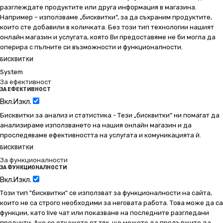
разглеждате продуктите или друга информация в магазина.
Например – използваме „бисквитки“, за да съхраним продуктите,
които сте добавили в количката. Без този тип технологии нашият
онлайн магазин и услугата, която Ви предоставяме не би могла да
оперира с пълните си възможности и функционалности.
БИСКВИТКИ
System
За ефективност
ЗА ЕФЕКТИВНОСТ
Вкл.
Изкл.
Бисквитки за анализ и статистика - Тези „бисквитки“ ни помагат да
анализираме използването на нашия онлайн магазин и да
проследяваме ефективността на услугата и комуникацията й.
БИСКВИТКИ
За функционалности
ЗА ФУНКЦИОНАЛНОСТИ
Вкл.
Изкл.
Този тип "бисквитки" се използват за функционалности на сайта,
които не са строго необходими за неговата работа. Това може да са
функции, като live чат или показване на последните разгледани
продукти. Ако се откажете от тях, ще можете да продължите да