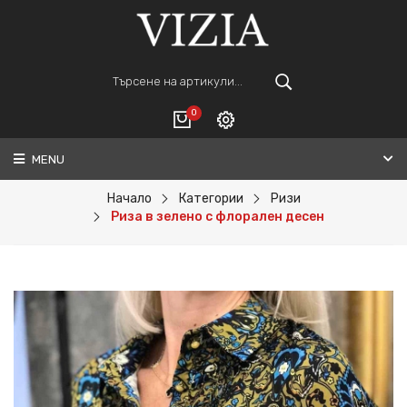
0
MENU
Вход
ВАШАТА КОЛИЧКА Е ПРАЗНА.
Регистрация
Начало
Категории
Ризи
Риза в зелено с флорален десен
Общо :
0€
ПОРЪЧАЙ