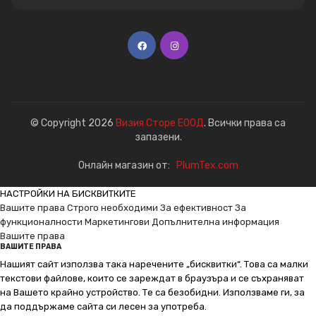
© Copyright 2026
Визия Сторе ЕООД
. Всички права са
запазени.
Онлайн магазин от:
PlumTex.com
НАСТРОЙКИ НА БИСКВИТКИТЕ
Вашите права
Строго необходими
За ефективност
За
функционалности
Маркетингови
Допълнителна информация
Вашите права
ВАШИТЕ ПРАВА
Нашият сайт използва така наречените „бисквитки“. Това са малки
текстови файлове, които се зареждат в браузъра и се съхраняват
на Вашето крайно устройство. Те са безобидни. Използваме ги, за
да поддържаме сайта си лесен за употреба.