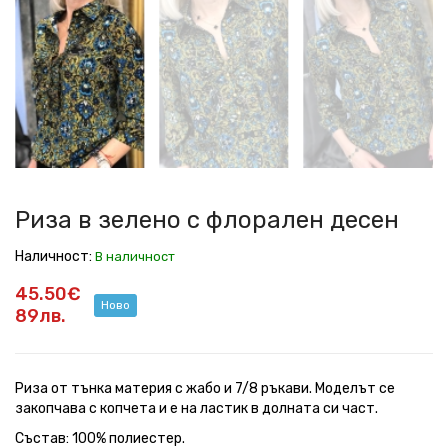
в
в
в
в
в
в
зелено
зелено
зелено
зелено
зелено
зелено
с
с
с
с
с
с
флорален
флорален
флорален
флорален
флорален
флорален
десен
десен
десен
десен
десен
десен
Риза в зелено с флорален десен
Наличност:
В наличност
45.50€
Ново
89лв.
Риза от тънка материя с жабо и 7/8 ръкави. Моделът се
закопчава с копчета и е на ластик в долната си част.
Състав: 100% полиестер.