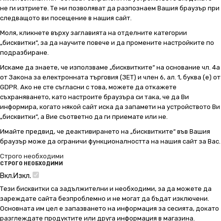
не ги изтриете. Те ни позволяват да разпознаем Вашия браузър при
следващото ви посещение в нашия сайт.
Моля, кликнете върху заглавията на отделните категории
„бисквитки“, за да научите повече и да промените настройките по
подразбиране.
Искаме да знаете, че използваме „бисквитките“ на основание чл. 4а
от Закона за електронната търговия (ЗЕТ) и член 6, ал. 1, буква (е) от
GDPR. Ако не сте съгласни с това, можете да откажете
съхраняването, като настроите браузъра си така, че да Ви
информира, когато някой сайт иска да запамети на устройството Ви
„бисквитки“, а Вие съответно да ги приемате или не.
Имайте предвид, че деактивирането на „бисквитките“ във Вашия
браузър може да ограничи функционалността на нашия сайт за Вас.
Строго необходими
СТРОГО НЕОБХОДИМИ
Вкл.
Изкл.
Тези бисквитки са задължителни и необходими, за да можете да
зареждате сайта безпроблемно и не могат да бъдат изключени.
Основната им цел е запазването на информация за сесията, докато
разглеждате продуктите или друга информация в магазина.