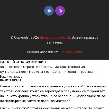
© Copyright 2026
Визия Сторе ЕООД
. Всички права са
запазени.
Онлайн магазин от:
PlumTex.com
НАСТРОЙКИ НА БИСКВИТКИТЕ
Вашите права
Строго необходими
За ефективност
За
функционалности
Маркетингови
Допълнителна информация
Вашите права
ВАШИТЕ ПРАВА
Нашият сайт използва така наречените „бисквитки“. Това са малки
текстови файлове, които се зареждат в браузъра и се съхраняват
на Вашето крайно устройство. Те са безобидни. Използваме ги, за
да поддържаме сайта си лесен за употреба.
Някои „бисквитки“ остават съхранени на устройството Ви, докато