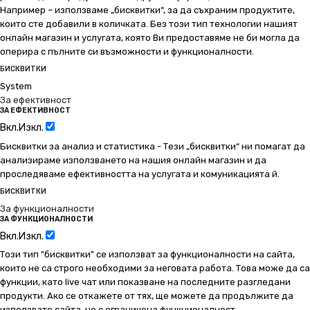
Например – използваме „бисквитки“, за да съхраним продуктите,
които сте добавили в количката. Без този тип технологии нашият
онлайн магазин и услугата, която Ви предоставяме не би могла да
оперира с пълните си възможности и функционалности.
БИСКВИТКИ
System
За ефективност
ЗА ЕФЕКТИВНОСТ
Вкл.
Изкл.
Бисквитки за анализ и статистика - Тези „бисквитки“ ни помагат да
анализираме използването на нашия онлайн магазин и да
проследяваме ефективността на услугата и комуникацията й.
БИСКВИТКИ
За функционалности
ЗА ФУНКЦИОНАЛНОСТИ
Вкл.
Изкл.
Този тип "бисквитки" се използват за функционалности на сайта,
които не са строго необходими за неговата работа. Това може да са
функции, като live чат или показване на последните разгледани
продукти. Ако се откажете от тях, ще можете да продължите да
използвате сайта, но с ограничена функционалност.