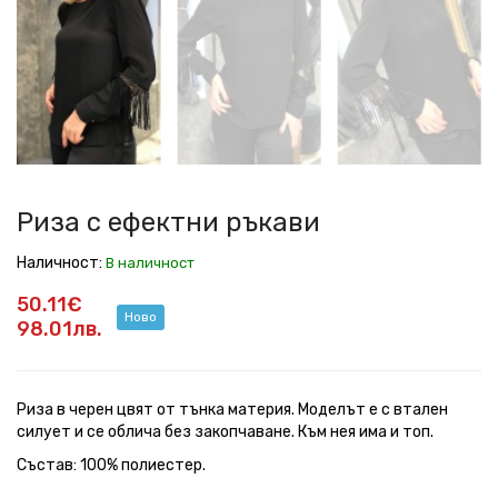
ефектни
ефектни
ефектни
ефектни
ефектни
ръкави
ръкави
ръкави
ръкави
ръкави
Риза с ефектни ръкави
Наличност:
В наличност
50.11€
Ново
98.01лв.
Риза в черен цвят от тънка материя. Моделът е с втален
силует и се облича без закопчаване. Към нея има и топ.
Състав: 100% полиестер.