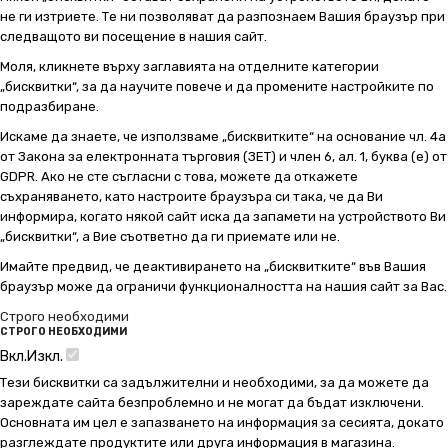
не ги изтриете. Те ни позволяват да разпознаем Вашия браузър при
следващото ви посещение в нашия сайт.
Моля, кликнете върху заглавията на отделните категории
„бисквитки“, за да научите повече и да промените настройките по
подразбиране.
Искаме да знаете, че използваме „бисквитките“ на основание чл. 4а
от Закона за електронната търговия (ЗЕТ) и член 6, ал. 1, буква (е) от
GDPR. Ако не сте съгласни с това, можете да откажете
съхраняването, като настроите браузъра си така, че да Ви
информира, когато някой сайт иска да запамети на устройството Ви
„бисквитки“, а Вие съответно да ги приемате или не.
Имайте предвид, че деактивирането на „бисквитките“ във Вашия
браузър може да ограничи функционалността на нашия сайт за Вас.
Строго необходими
СТРОГО НЕОБХОДИМИ
Вкл.
Изкл.
Тези бисквитки са задължителни и необходими, за да можете да
зареждате сайта безпроблемно и не могат да бъдат изключени.
Основната им цел е запазването на информация за сесията, докато
разглеждате продуктите или друга информация в магазина.