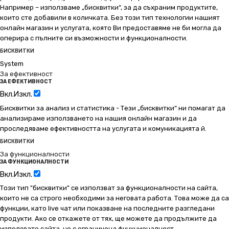
Например – използваме „бисквитки“, за да съхраним продуктите,
които сте добавили в количката. Без този тип технологии нашият
онлайн магазин и услугата, която Ви предоставяме не би могла да
оперира с пълните си възможности и функционалности.
БИСКВИТКИ
System
За ефективност
ЗА ЕФЕКТИВНОСТ
Вкл.
Изкл.
Бисквитки за анализ и статистика - Тези „бисквитки“ ни помагат да
анализираме използването на нашия онлайн магазин и да
проследяваме ефективността на услугата и комуникацията й.
БИСКВИТКИ
За функционалности
ЗА ФУНКЦИОНАЛНОСТИ
Вкл.
Изкл.
Този тип "бисквитки" се използват за функционалности на сайта,
които не са строго необходими за неговата работа. Това може да са
функции, като live чат или показване на последните разгледани
продукти. Ако се откажете от тях, ще можете да продължите да
използвате сайта, но с ограничена функционалност.