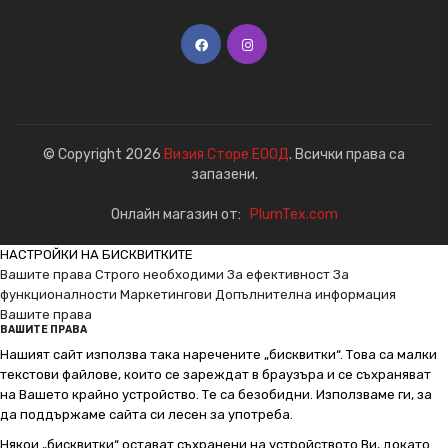
© Copyright 2026
Визия Сторе ЕООД
. Всички права са
запазени.
Онлайн магазин от:
PlumTex.com
НАСТРОЙКИ НА БИСКВИТКИТЕ
Вашите права
Строго необходими
За ефективност
За
функционалности
Маркетингови
Допълнителна информация
Вашите права
ВАШИТЕ ПРАВА
Нашият сайт използва така наречените „бисквитки“. Това са малки
текстови файлове, които се зареждат в браузъра и се съхраняват
на Вашето крайно устройство. Те са безобидни. Използваме ги, за
да поддържаме сайта си лесен за употреба.
Някои „бисквитки“ остават съхранени на устройството Ви, докато