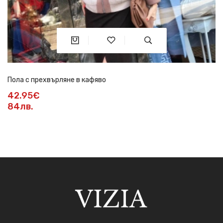
Пола с прехвърляне в кафяво
42.95€
84лв.