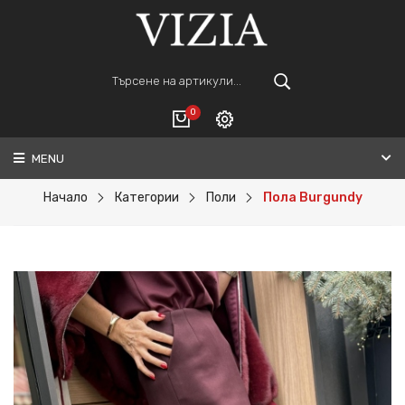
0
MENU
Вход
ВАШАТА КОЛИЧКА Е ПРАЗНА.
Регистрация
Начало
Категории
Поли
Пола Burgundy
Общо :
0€
ПОРЪЧАЙ