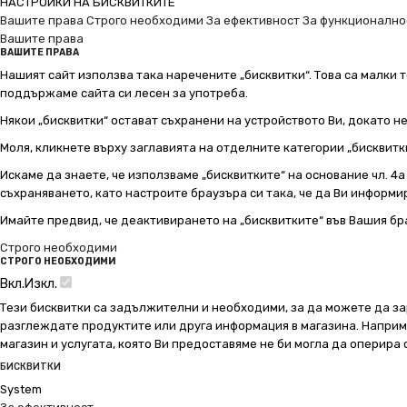
НАСТРОЙКИ НА БИСКВИТКИТЕ
Вашите права
Строго необходими
За ефективност
За функционално
Вашите права
ВАШИТЕ ПРАВА
Нашият сайт използва така наречените „бисквитки“. Това са малки т
поддържаме сайта си лесен за употреба.
Някои „бисквитки“ остават съхранени на устройството Ви, докато н
Моля, кликнете върху заглавията на отделните категории „бисквитк
Искаме да знаете, че използваме „бисквитките“ на основание чл. 4а о
съхраняването, като настроите браузъра си така, че да Ви информир
Имайте предвид, че деактивирането на „бисквитките“ във Вашия бр
Строго необходими
СТРОГО НЕОБХОДИМИ
Вкл.
Изкл.
Тези бисквитки са задължителни и необходими, за да можете да за
разглеждате продуктите или друга информация в магазина. Например
магазин и услугата, която Ви предоставяме не би могла да оперира
БИСКВИТКИ
System