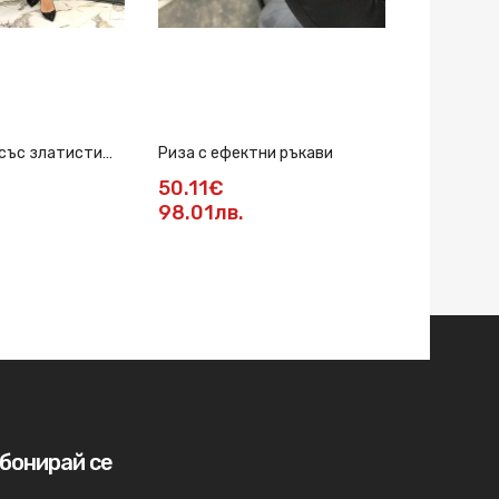
 със златисти
Риза с ефектни ръкави
Риза в бял
50.11€
42.95€
98.01лв.
84лв.
бонирай се