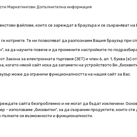
сти
Маркетингови
Допълнителна информация
екстови файлове, които се зареждат в браузъра и се съхраняват на 
е ги изтриете. Те ни позволяват да разпознаем Вашия браузър при 
и“, за да научите повече и да промените настройките по подразбир
т Закона за електронната търговия (ЗЕТ) и член 6, ал. 1, буква (е) 
а, когато някой сайт иска да запамети на устройството Ви „бисквитк
аузър може да ограничи функционалността на нашия сайт за Вас.
реждате сайта безпроблемно и не могат да бъдат изключени. Основ
 – използваме „бисквитки“, за да съхраним продуктите, които сте 
 с пълните си възможности и функционалности.