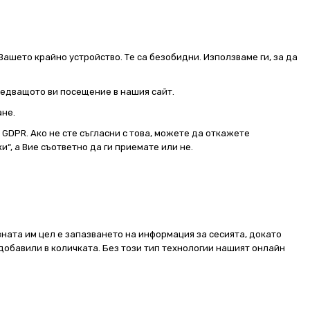
Вашето крайно устройство. Те са безобидни. Използваме ги, за да
следващото ви посещение в нашия сайт.
ане.
от GDPR. Ако не сте съгласни с това, можете да откажете
и“, а Вие съответно да ги приемате или не.
ната им цел е запазването на информация за сесията, докато
добавили в количката. Без този тип технологии нашият онлайн