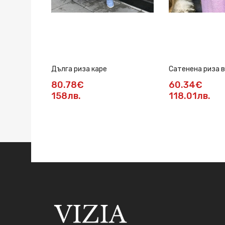
Дълга риза каре
Сатенена риза в
80.78€
60.34€
158лв.
118.01лв.