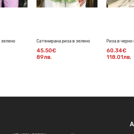
 зелено
Сатенирана риза в зелено
Риза в черно
цветя
45.50€
60.34€
89лв.
118.01лв.
А