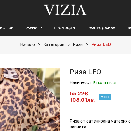
LECTION
ЖЕНИ
ПРОМОЦИИ
РАЗПРОДАЖБА
З
Начало
Категории
Ризи
Риза LEO
Риза LEO
Наличност:
В наличност
55.22€
Ново
108.01лв.
Риза от сатенирана материя с
копчета.