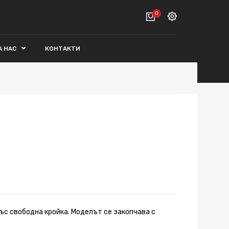
0
Вход
А НАС
КОНТАКТИ
ВАШАТА КОЛИЧКА Е ПРАЗНА.
Регистрация
Общо :
0€
ПОРЪЧАЙ
ъс свободна кройка. Моделът се закопчава с