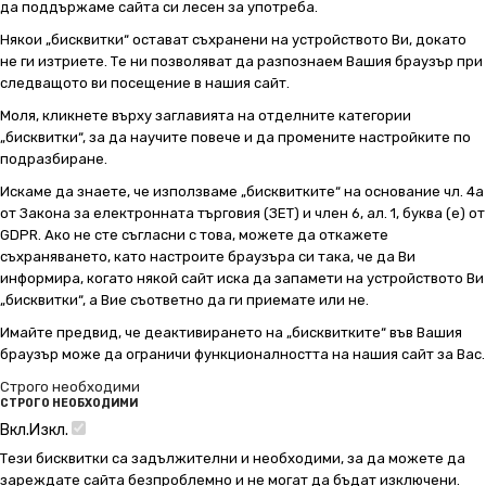
да поддържаме сайта си лесен за употреба.
Някои „бисквитки“ остават съхранени на устройството Ви, докато
не ги изтриете. Те ни позволяват да разпознаем Вашия браузър при
следващото ви посещение в нашия сайт.
Моля, кликнете върху заглавията на отделните категории
„бисквитки“, за да научите повече и да промените настройките по
подразбиране.
Искаме да знаете, че използваме „бисквитките“ на основание чл. 4а
от Закона за електронната търговия (ЗЕТ) и член 6, ал. 1, буква (е) от
GDPR. Ако не сте съгласни с това, можете да откажете
съхраняването, като настроите браузъра си така, че да Ви
информира, когато някой сайт иска да запамети на устройството Ви
„бисквитки“, а Вие съответно да ги приемате или не.
Имайте предвид, че деактивирането на „бисквитките“ във Вашия
браузър може да ограничи функционалността на нашия сайт за Вас.
Строго необходими
СТРОГО НЕОБХОДИМИ
Вкл.
Изкл.
Тези бисквитки са задължителни и необходими, за да можете да
зареждате сайта безпроблемно и не могат да бъдат изключени.