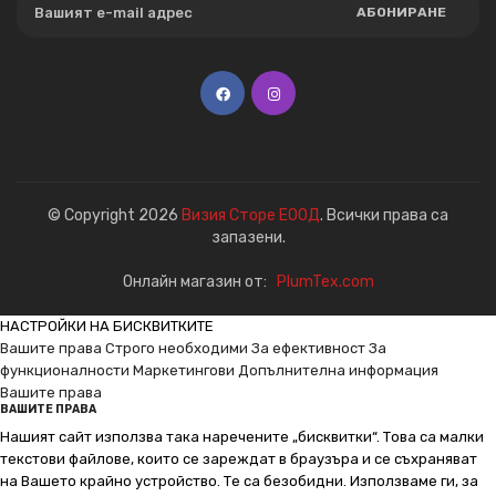
АБОНИРАНЕ
© Copyright 2026
Визия Сторе ЕООД
. Всички права са
запазени.
Онлайн магазин от:
PlumTex.com
НАСТРОЙКИ НА БИСКВИТКИТЕ
Вашите права
Строго необходими
За ефективност
За
функционалности
Маркетингови
Допълнителна информация
Вашите права
ВАШИТЕ ПРАВА
Нашият сайт използва така наречените „бисквитки“. Това са малки
текстови файлове, които се зареждат в браузъра и се съхраняват
на Вашето крайно устройство. Те са безобидни. Използваме ги, за