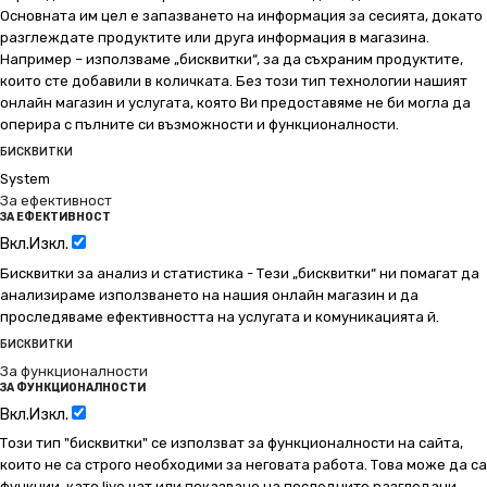
Основната им цел е запазването на информация за сесията, докато
разглеждате продуктите или друга информация в магазина.
Например – използваме „бисквитки“, за да съхраним продуктите,
които сте добавили в количката. Без този тип технологии нашият
онлайн магазин и услугата, която Ви предоставяме не би могла да
оперира с пълните си възможности и функционалности.
БИСКВИТКИ
System
За ефективност
ЗА ЕФЕКТИВНОСТ
Вкл.
Изкл.
Бисквитки за анализ и статистика - Тези „бисквитки“ ни помагат да
анализираме използването на нашия онлайн магазин и да
проследяваме ефективността на услугата и комуникацията й.
БИСКВИТКИ
За функционалности
ЗА ФУНКЦИОНАЛНОСТИ
Вкл.
Изкл.
Този тип "бисквитки" се използват за функционалности на сайта,
които не са строго необходими за неговата работа. Това може да са
функции, като live чат или показване на последните разгледани