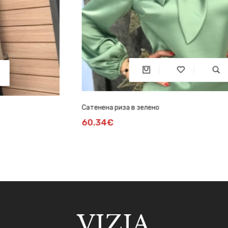
Сатенена риза в зелено
60.34€