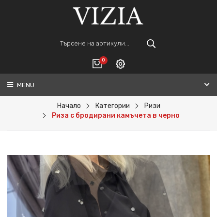
0
MENU
Вход
ВАШАТА КОЛИЧКА Е ПРАЗНА.
Регистрация
Начало
Категории
Ризи
Риза с бродирани камъчета в черно
Общо :
0€
ПОРЪЧАЙ