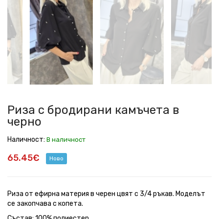
с
с
с
с
с
с
с
бродирани
бродирани
бродирани
бродирани
бродирани
бродирани
бродирани
камъчета
камъчета
камъчета
камъчета
камъчета
камъчета
камъчета
в
в
в
в
в
в
в
черно
черно
черно
черно
черно
черно
черно
Риза с бродирани камъчета в
черно
Наличност:
В наличност
65.45€
Ново
Риза от ефирна материя в черен цвят с 3/4 ръкав. Моделът
се закопчава с копета.
Състав: 100% полиестер.