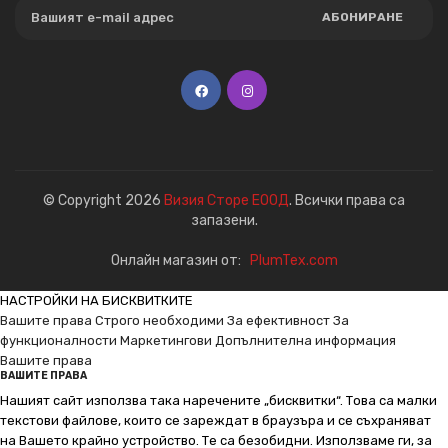
АБОНИРАНЕ
© Copyright 2026
Визия Сторе ЕООД
. Всички права са
запазени.
Онлайн магазин от:
PlumTex.com
НАСТРОЙКИ НА БИСКВИТКИТЕ
Вашите права
Строго необходими
За ефективност
За
функционалности
Маркетингови
Допълнителна информация
Вашите права
ВАШИТЕ ПРАВА
Нашият сайт използва така наречените „бисквитки“. Това са малки
текстови файлове, които се зареждат в браузъра и се съхраняват
на Вашето крайно устройство. Те са безобидни. Използваме ги, за