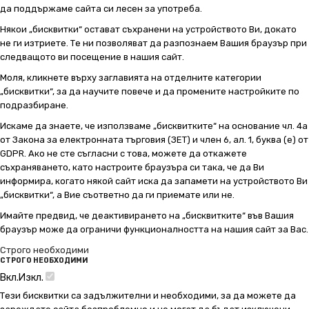
да поддържаме сайта си лесен за употреба.
Някои „бисквитки“ остават съхранени на устройството Ви, докато
не ги изтриете. Те ни позволяват да разпознаем Вашия браузър при
следващото ви посещение в нашия сайт.
Моля, кликнете върху заглавията на отделните категории
„бисквитки“, за да научите повече и да промените настройките по
подразбиране.
Искаме да знаете, че използваме „бисквитките“ на основание чл. 4а
от Закона за електронната търговия (ЗЕТ) и член 6, ал. 1, буква (е) от
GDPR. Ако не сте съгласни с това, можете да откажете
съхраняването, като настроите браузъра си така, че да Ви
информира, когато някой сайт иска да запамети на устройството Ви
„бисквитки“, а Вие съответно да ги приемате или не.
Имайте предвид, че деактивирането на „бисквитките“ във Вашия
браузър може да ограничи функционалността на нашия сайт за Вас.
Строго необходими
СТРОГО НЕОБХОДИМИ
Вкл.
Изкл.
Тези бисквитки са задължителни и необходими, за да можете да