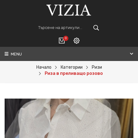
0
MENU
Вход
ВАШАТА КОЛИЧКА Е ПРАЗНА.
Регистрация
Начало
Категории
Ризи
Риза в преливащо розово
Общо :
0€
ПОРЪЧАЙ