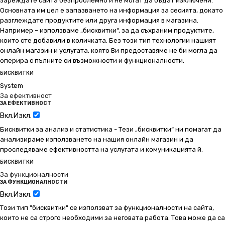
зареждате сайта безпроблемно и не могат да бъдат изключени.
Основната им цел е запазването на информация за сесията, докато
разглеждате продуктите или друга информация в магазина.
Например – използваме „бисквитки“, за да съхраним продуктите,
които сте добавили в количката. Без този тип технологии нашият
онлайн магазин и услугата, която Ви предоставяме не би могла да
оперира с пълните си възможности и функционалности.
БИСКВИТКИ
System
За ефективност
ЗА ЕФЕКТИВНОСТ
Вкл.
Изкл.
Бисквитки за анализ и статистика - Тези „бисквитки“ ни помагат да
анализираме използването на нашия онлайн магазин и да
проследяваме ефективността на услугата и комуникацията й.
БИСКВИТКИ
За функционалности
ЗА ФУНКЦИОНАЛНОСТИ
Вкл.
Изкл.
Този тип "бисквитки" се използват за функционалности на сайта,
които не са строго необходими за неговата работа. Това може да са