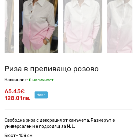
в
в
в
в
в
в
преливащо
преливащо
преливащо
преливащо
преливащо
преливащо
розово
розово
розово
розово
розово
розово
Риза в преливащо розово
Наличност:
В наличност
65.45€
Ново
128.01лв.
Свободна риза с декорация от камъчета. Размерът е
универсален и е подходящ за M, L.
Бюст- 108 см