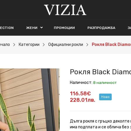
LECTION
ЖЕНИ
ПРОМОЦИИ
РАЗПРОДАЖБА
З
ачало
Категории
Официални рокли
Рокля Black Diamo
Рокля Black Diam
Наличност:
В наличност
116.58€
Ново
228.01лв.
Дълга рокля с гръцко деколте 
има подплата и се облича без