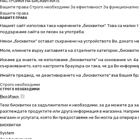
НАСТРОЙКИ НА БИСКВИТКИТЕ
Вашите права
Строго необходими
За ефективност
За функционално
Вашите права
ВАШИТЕ ПРАВА
Нашият сайт използва така наречените „бисквитки“. Това са малки т
поддържаме сайта си лесен за употреба.
Някои „бисквитки“ остават съхранени на устройството Ви, докато н
Моля, кликнете върху заглавията на отделните категории „бисквитк
Искаме да знаете, че използваме „бисквитките“ на основание чл. 4а о
съхраняването, като настроите браузъра си така, че да Ви информир
Имайте предвид, че деактивирането на „бисквитките“ във Вашия бр
Строго необходими
СТРОГО НЕОБХОДИМИ
Вкл.
Изкл.
Тези бисквитки са задължителни и необходими, за да можете да за
разглеждате продуктите или друга информация в магазина. Например
магазин и услугата, която Ви предоставяме не би могла да оперира
БИСКВИТКИ
System