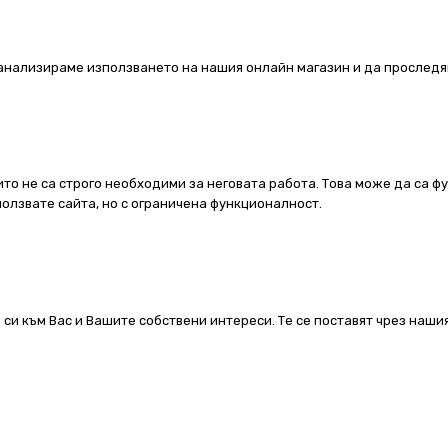
а анализираме използването на нашия онлайн магазин и да проследя
ито не са строго необходими за неговата работа. Това може да са ф
олзвате сайта, но с ограничена функционалност.
 си към Вас и Вашите собствени интереси. Те се поставят чрез наш