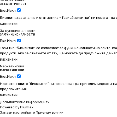
За ефективност
ЗА ЕФЕКТИВНОСТ
Вкл.
Изкл.
Бисквитки за анализ и статистика - Тези „бисквитки“ ни помагат д
БИСКВИТКИ
За функционалности
ЗА ФУНКЦИОНАЛНОСТИ
Вкл.
Изкл.
Този тип "бисквитки" се използват за функционалности на сайта, ко
продукти. Ако се откажете от тях, ще можете да продължите да изп
БИСКВИТКИ
Маркетингови
МАРКЕТИНГОВИ
Вкл.
Изкл.
Маркетинговите "бисквитки" ни позволяват да пригодим маркетинга
предпочитания.
БИСКВИТКИ
Допълнителна информация>
Powered by
PlumTex
Запази настройките
Приемам всички