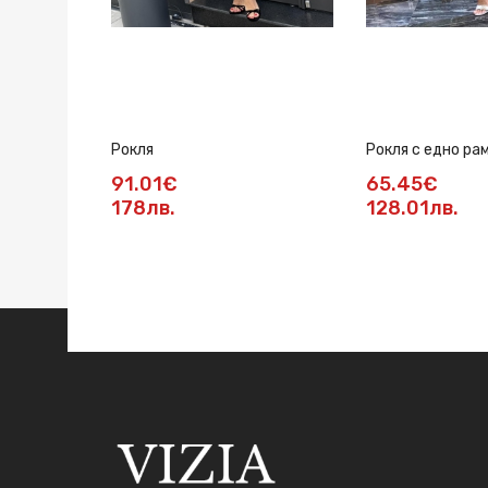
Рокля
Рокля с едно ра
91.01€
65.45€
178лв.
128.01лв.