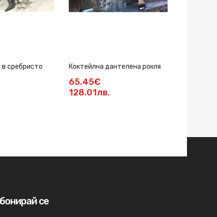
и в сребристо
Коктейлна дантелена рокля
Рокля с па
65.45€
80.78€
128.01лв.
158лв.
бонирай се