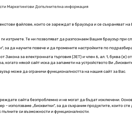
сти
Маркетингови
Допълнителна информация
екстови файлове, които се зареждат в браузъра и се съхраняват на 
е ги изтриете. Те ни позволяват да разпознаем Вашия браузър при 
и“, за да научите повече и да промените настройките по подразбир
т Закона за електронната търговия (ЗЕТ) и член 6, ал. 1, буква (е) 
а, когато някой сайт иска да запамети на устройството Ви „бисквитк
аузър може да ограничи функционалността на нашия сайт за Вас.
реждате сайта безпроблемно и не могат да бъдат изключени. Основ
 – използваме „бисквитки“, за да съхраним продуктите, които сте 
 с пълните си възможности и функционалности.