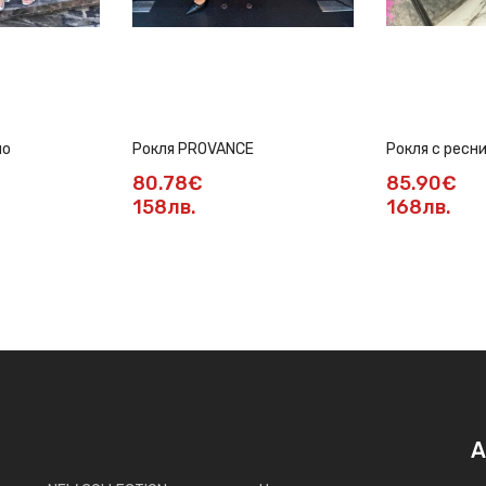
мо
Рокля PROVANCE
Рокля с ресн
80.78€
85.90€
158лв.
168лв.
А