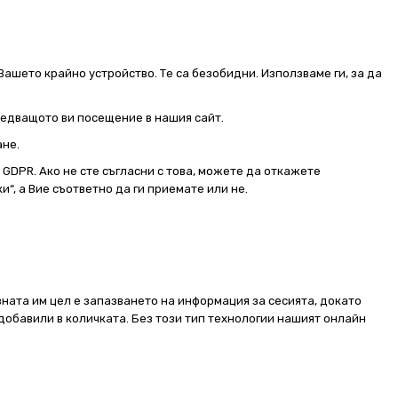
Вашето крайно устройство. Те са безобидни. Използваме ги, за да
следващото ви посещение в нашия сайт.
ане.
от GDPR. Ако не сте съгласни с това, можете да откажете
и“, а Вие съответно да ги приемате или не.
ната им цел е запазването на информация за сесията, докато
добавили в количката. Без този тип технологии нашият онлайн