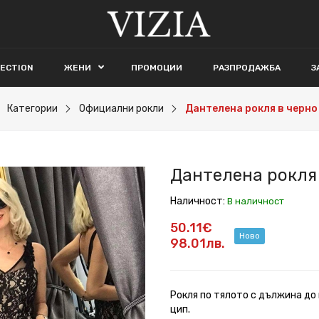
LECTION
ЖЕНИ
ПРОМОЦИИ
РАЗПРОДАЖБА
З
Категории
Официални рокли
Дантелена рокля в черно
Дантелена рокля 
Наличност:
В наличност
50.11€
Ново
98.01лв.
Рокля по тялото с дължина до 
цип.