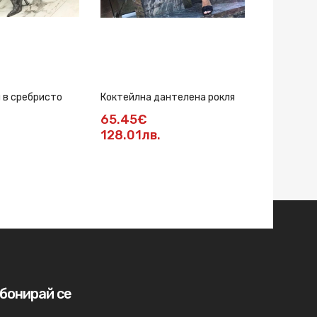
и в сребристо
Коктейлна дантелена рокля
Рокля с па
65.45€
80.78€
128.01лв.
158лв.
бонирай се