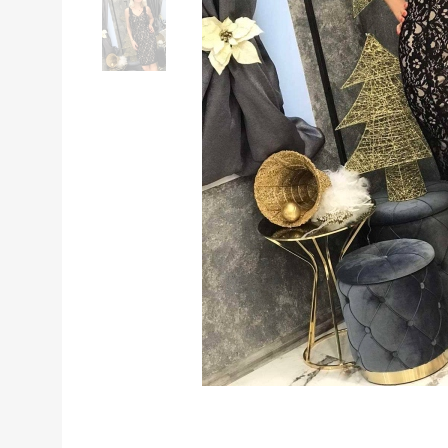
Дантелена
Дантелена
Дантелена
Дантелена
Дантелена
Дантелена
рокля
рокля
рокля
рокля
рокля
рокля
в
в
в
в
в
в