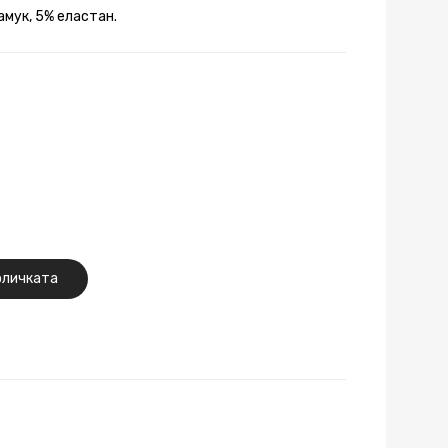
амук, 5% еластан.
оличката