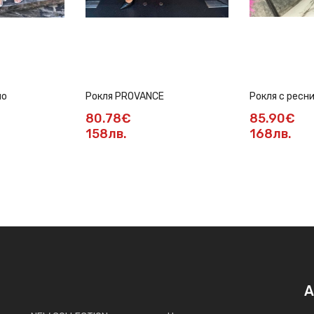
мо
Рокля PROVANCE
Рокля с ресн
80.78€
85.90€
158лв.
168лв.
А