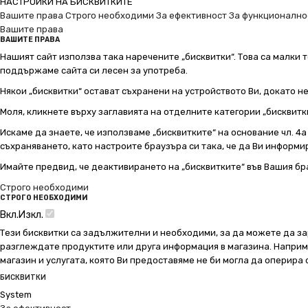
НАСТРОЙКИ НА БИСКВИТКИТЕ
Вашите права
Строго необходими
За ефективност
За функционално
Вашите права
ВАШИТЕ ПРАВА
Нашият сайт използва така наречените „бисквитки“. Това са малки т
поддържаме сайта си лесен за употреба.
Някои „бисквитки“ остават съхранени на устройството Ви, докато н
Моля, кликнете върху заглавията на отделните категории „бисквитк
Искаме да знаете, че използваме „бисквитките“ на основание чл. 4а о
съхраняването, като настроите браузъра си така, че да Ви информир
Имайте предвид, че деактивирането на „бисквитките“ във Вашия бр
Строго необходими
СТРОГО НЕОБХОДИМИ
Вкл.
Изкл.
Тези бисквитки са задължителни и необходими, за да можете да за
разглеждате продуктите или друга информация в магазина. Например
магазин и услугата, която Ви предоставяме не би могла да оперира
БИСКВИТКИ
System