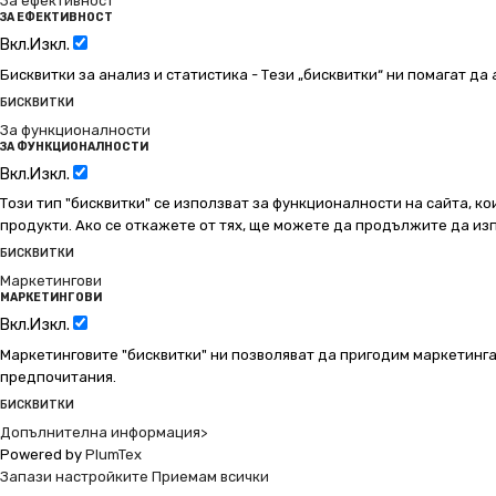
За ефективност
ЗА ЕФЕКТИВНОСТ
Вкл.
Изкл.
Бисквитки за анализ и статистика - Тези „бисквитки“ ни помагат д
БИСКВИТКИ
За функционалности
ЗА ФУНКЦИОНАЛНОСТИ
Вкл.
Изкл.
Този тип "бисквитки" се използват за функционалности на сайта, ко
продукти. Ако се откажете от тях, ще можете да продължите да изп
БИСКВИТКИ
Маркетингови
МАРКЕТИНГОВИ
Вкл.
Изкл.
Маркетинговите "бисквитки" ни позволяват да пригодим маркетинга
предпочитания.
БИСКВИТКИ
Допълнителна информация>
Powered by
PlumTex
Запази настройките
Приемам всички