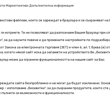
сти
Маркетингови
Допълнителна информация
екстови файлове, които се зареждат в браузъра и се съхраняват на 
е ги изтриете. Те ни позволяват да разпознаем Вашия браузър при 
и“, за да научите повече и да промените настройките по подразбир
т Закона за електронната търговия (ЗЕТ) и член 6, ал. 1, буква (е) 
а, когато някой сайт иска да запамети на устройството Ви „бисквитк
аузър може да ограничи функционалността на нашия сайт за Вас.
реждате сайта безпроблемно и не могат да бъдат изключени. Основ
 – използваме „бисквитки“, за да съхраним продуктите, които сте 
 с пълните си възможности и функционалности.