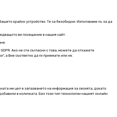
Вашето крайно устройство. Те са безобидни. Използваме ги, за да
следващото ви посещение в нашия сайт.
ане.
от GDPR. Ако не сте съгласни с това, можете да откажете
и“, а Вие съответно да ги приемате или не.
ната им цел е запазването на информация за сесията, докато
добавили в количката. Без този тип технологии нашият онлайн