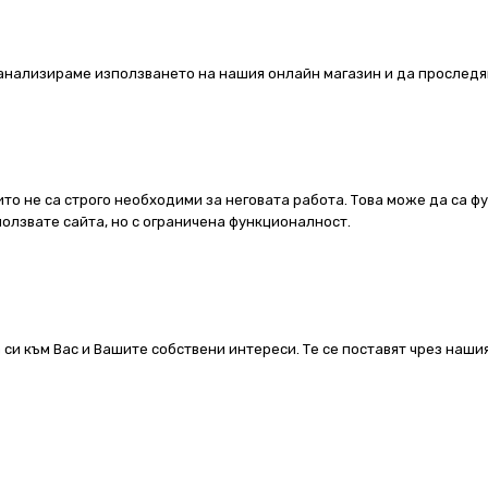
а анализираме използването на нашия онлайн магазин и да проследя
ито не са строго необходими за неговата работа. Това може да са ф
олзвате сайта, но с ограничена функционалност.
 си към Вас и Вашите собствени интереси. Те се поставят чрез наш