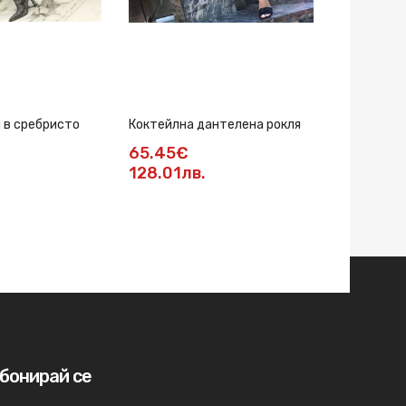
и в сребристо
Коктейлна дантелена рокля
Рокля с па
65.45€
80.78€
128.01лв.
158лв.
бонирай се