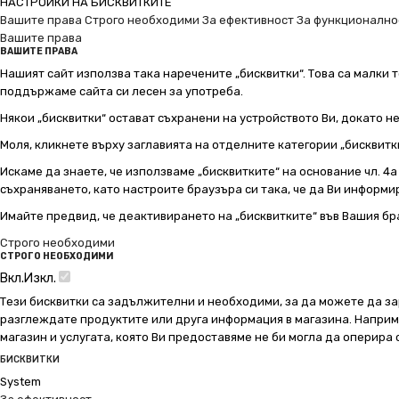
НАСТРОЙКИ НА БИСКВИТКИТЕ
Вашите права
Строго необходими
За ефективност
За функционално
Вашите права
ВАШИТЕ ПРАВА
Нашият сайт използва така наречените „бисквитки“. Това са малки т
поддържаме сайта си лесен за употреба.
Някои „бисквитки“ остават съхранени на устройството Ви, докато н
Моля, кликнете върху заглавията на отделните категории „бисквитк
Искаме да знаете, че използваме „бисквитките“ на основание чл. 4а о
съхраняването, като настроите браузъра си така, че да Ви информир
Имайте предвид, че деактивирането на „бисквитките“ във Вашия бр
Строго необходими
СТРОГО НЕОБХОДИМИ
Вкл.
Изкл.
Тези бисквитки са задължителни и необходими, за да можете да за
разглеждате продуктите или друга информация в магазина. Например
магазин и услугата, която Ви предоставяме не би могла да оперира
БИСКВИТКИ
System