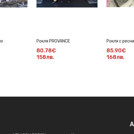
мо
Рокля PROVANCE
Рокля с ресн
80.78€
85.90€
158лв.
168лв.
А