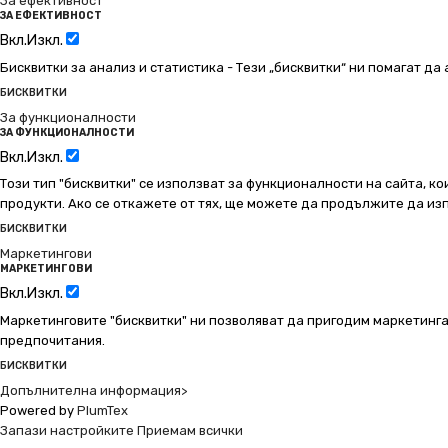
За ефективност
ЗА ЕФЕКТИВНОСТ
Вкл.
Изкл.
Бисквитки за анализ и статистика - Тези „бисквитки“ ни помагат д
БИСКВИТКИ
За функционалности
ЗА ФУНКЦИОНАЛНОСТИ
Вкл.
Изкл.
Този тип "бисквитки" се използват за функционалности на сайта, ко
продукти. Ако се откажете от тях, ще можете да продължите да изп
БИСКВИТКИ
Маркетингови
МАРКЕТИНГОВИ
Вкл.
Изкл.
Маркетинговите "бисквитки" ни позволяват да пригодим маркетинга
предпочитания.
БИСКВИТКИ
Допълнителна информация>
Powered by
PlumTex
Запази настройките
Приемам всички