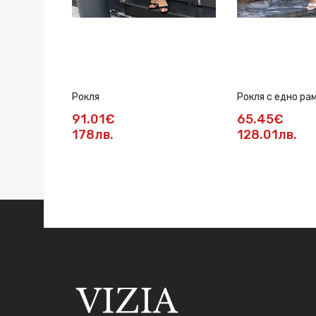
Рокля
Рокля с едно ра
91.01€
65.45€
178лв.
128.01лв.