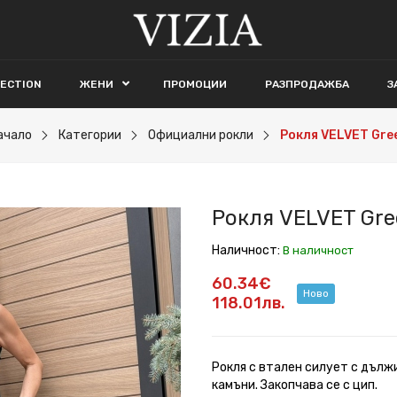
LECTION
ЖЕНИ
ПРОМОЦИИ
РАЗПРОДАЖБА
З
ачало
Категории
Официални рокли
Рокля VELVET Gre
Рокля VELVET Gre
Наличност:
В наличност
60.34€
Ново
118.01лв.
Рокля с втален силует с дълж
камъни. Закопчава се с цип.