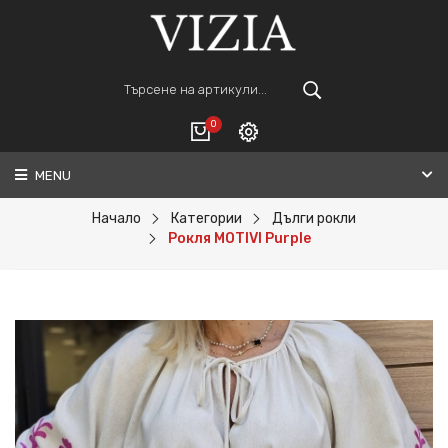
0
MENU
Вход
ВАШАТА КОЛИЧКА Е ПРАЗНА.
Регистрация
Начало
Категории
Дълги рокли
Рокля MOTIVI Purple
Общо :
0€
ПОРЪЧАЙ