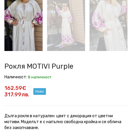
MOTIVI
MOTIVI
MOTIVI
MOTIVI
MOTIVI
MOTIVI
MOTIVI
MOTIVI
Purple
Purple
Purple
Purple
Purple
Purple
Purple
Purple
Рокля MOTIVI Purple
Наличност:
В наличност
162.59€
Ново
317.99лв.
Дълга рокля в натурален цвят с декорация от цветни
мотиви. Моделът е с напълно свободна кройка и се облича
без закопчаване.