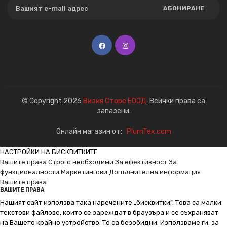
АБОНИРАНЕ
© Copyright 2026
Визия Сторе ЕООД
. Всички права са
запазени.
Онлайн магазин от:
PlumTex.com
НАСТРОЙКИ НА БИСКВИТКИТЕ
Вашите права
Строго необходими
За ефективност
За
функционалности
Маркетингови
Допълнителна информация
Вашите права
ВАШИТЕ ПРАВА
Нашият сайт използва така наречените „бисквитки“. Това са малки
текстови файлове, които се зареждат в браузъра и се съхраняват
на Вашето крайно устройство. Те са безобидни. Използваме ги, за