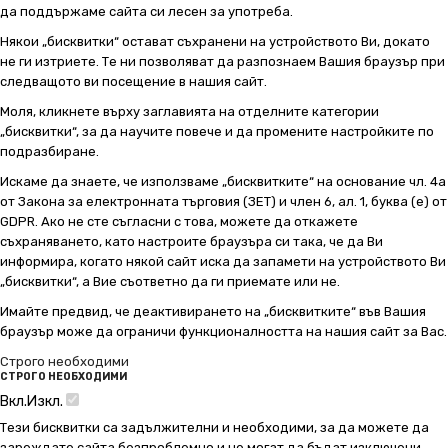
да поддържаме сайта си лесен за употреба.
Някои „бисквитки“ остават съхранени на устройството Ви, докато
не ги изтриете. Те ни позволяват да разпознаем Вашия браузър при
следващото ви посещение в нашия сайт.
Моля, кликнете върху заглавията на отделните категории
„бисквитки“, за да научите повече и да промените настройките по
подразбиране.
Искаме да знаете, че използваме „бисквитките“ на основание чл. 4а
от Закона за електронната търговия (ЗЕТ) и член 6, ал. 1, буква (е) от
GDPR. Ако не сте съгласни с това, можете да откажете
съхраняването, като настроите браузъра си така, че да Ви
информира, когато някой сайт иска да запамети на устройството Ви
„бисквитки“, а Вие съответно да ги приемате или не.
Имайте предвид, че деактивирането на „бисквитките“ във Вашия
браузър може да ограничи функционалността на нашия сайт за Вас.
Строго необходими
СТРОГО НЕОБХОДИМИ
Вкл.
Изкл.
Тези бисквитки са задължителни и необходими, за да можете да
зареждате сайта безпроблемно и не могат да бъдат изключени.