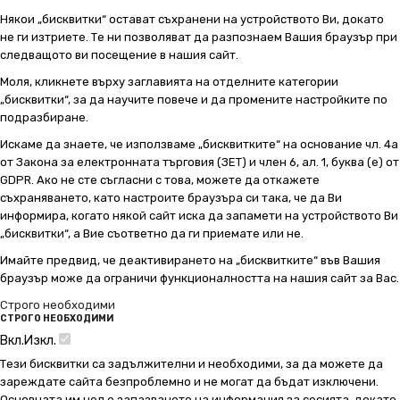
Някои „бисквитки“ остават съхранени на устройството Ви, докато
не ги изтриете. Те ни позволяват да разпознаем Вашия браузър при
следващото ви посещение в нашия сайт.
Моля, кликнете върху заглавията на отделните категории
„бисквитки“, за да научите повече и да промените настройките по
подразбиране.
Искаме да знаете, че използваме „бисквитките“ на основание чл. 4а
от Закона за електронната търговия (ЗЕТ) и член 6, ал. 1, буква (е) от
GDPR. Ако не сте съгласни с това, можете да откажете
съхраняването, като настроите браузъра си така, че да Ви
информира, когато някой сайт иска да запамети на устройството Ви
„бисквитки“, а Вие съответно да ги приемате или не.
Имайте предвид, че деактивирането на „бисквитките“ във Вашия
браузър може да ограничи функционалността на нашия сайт за Вас.
Строго необходими
СТРОГО НЕОБХОДИМИ
Вкл.
Изкл.
Тези бисквитки са задължителни и необходими, за да можете да
зареждате сайта безпроблемно и не могат да бъдат изключени.
Основната им цел е запазването на информация за сесията, докато