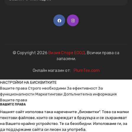
© Copyright 2026
Визия Сторе ЕООД
. Всички права са
запазени.
Онлайн магазин от:
PlumTex.com
НАСТРОЙКИ НА БИСКВИТКИТЕ
Вашите права
Строго необходими
За ефективност
За
функционалности
Маркетингови
Допълнителна информация
Вашите права
ВАШИТЕ ПРАВА
Нашият сайт използва така наречените „бисквитки“. Това са малки
текстови файлове, които се зареждат в браузъра и се съхраняват
на Вашето крайно устройство. Те са безобидни. Използваме ги, за
да поддържаме сайта си лесен за употреба.