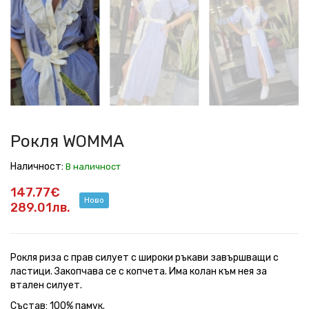
Рокля WOMMA
Наличност:
В наличност
147.77€
Ново
289.01лв.
Рокля риза с прав силует с широки ръкави завършващи с
ластици. Закопчава се с копчета. Има колан към нея за
втален силует.
Състав: 100% памук.