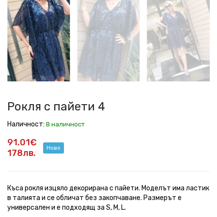
с
с
с
с
с
с
пайети
пайети
пайети
пайети
пайети
пайети
4
4
4
4
4
4
Рокля с пайети 4
Наличност:
В наличност
91.01€
Ново
178лв.
Къса рокля изцяло декорирана с пайети. Моделът има ластик
в талията и се обличат без закопчаване. Размерът е
универсален и е подходящ за S, M, L.