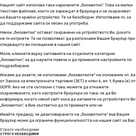
Нашият сайт използва така наречените „бисквитки“. Това са малки
текстови файлове, които се зареждат в браузъра и се съхраняват
на Вашето крайно устройство. Те са безобидни. Използваме ги, за
да поддържаме сайта си лесен за употреба.
Някои „бисквитки“ остават съхранени на устройството Ви, докато
не ги изтриете. Те ни позволяват да разпознаем Вашия браузър при
следващото ви посещение в нашия сайт.
Моля, кликнете върху заглавията на отделните категории
„бисквитки“, за да научите повече и да промените настройките по
подразбиране.
Искаме да знаете, че използваме „бисквитките“ на основание чл. 4а
от Закона за електронната търговия (ЗЕТ) и член 6, ал. 1, буква (е) от
GDPR. Ако не сте съгласни с това, можете да откажете
съхраняването, като настроите браузъра си така, че да Ви
информира, когато някой сайт иска да запамети на устройството Ви
„бисквитки“, а Вие съответно да ги приемате или не.
Имайте предвид, че деактивирането на „бисквитките“ във Вашия
браузър може да ограничи функционалността на нашия сайт за Вас.
Строго необходими
СТРОГО НЕОБХОДИМИ