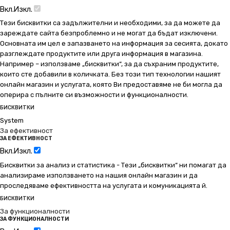
Вкл.
Изкл.
Тези бисквитки са задължителни и необходими, за да можете да
зареждате сайта безпроблемно и не могат да бъдат изключени.
Основната им цел е запазването на информация за сесията, докато
разглеждате продуктите или друга информация в магазина.
Например – използваме „бисквитки“, за да съхраним продуктите,
които сте добавили в количката. Без този тип технологии нашият
онлайн магазин и услугата, която Ви предоставяме не би могла да
оперира с пълните си възможности и функционалности.
БИСКВИТКИ
System
За ефективност
ЗА ЕФЕКТИВНОСТ
Вкл.
Изкл.
Бисквитки за анализ и статистика - Тези „бисквитки“ ни помагат да
анализираме използването на нашия онлайн магазин и да
проследяваме ефективността на услугата и комуникацията й.
БИСКВИТКИ
За функционалности
ЗА ФУНКЦИОНАЛНОСТИ