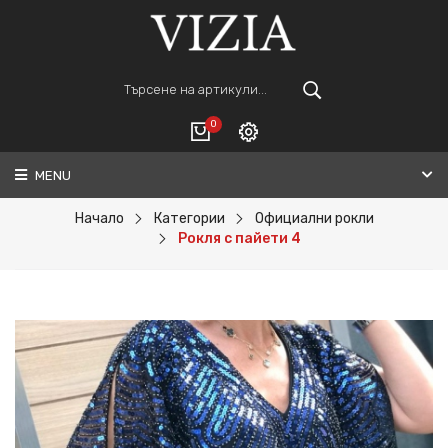
0
MENU
Вход
ВАШАТА КОЛИЧКА Е ПРАЗНА.
Регистрация
Начало
Категории
Официални рокли
Рокля с пайети 4
Общо :
0€
ПОРЪЧАЙ