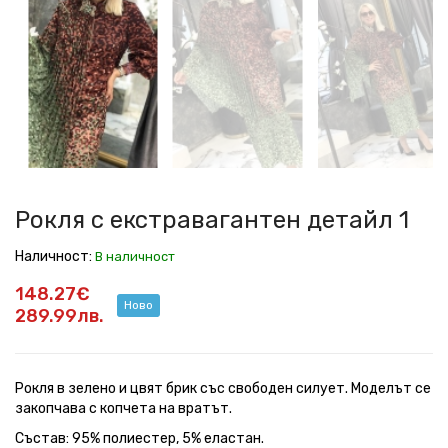
с
с
с
с
с
с
с
екстравагантен
екстравагантен
екстравагантен
екстравагантен
екстравагантен
екстравагантен
екстравагантен
детайл
детайл
детайл
детайл
детайл
детайл
детайл
1
1
1
1
1
1
1
Рокля с екстравагантен детайл 1
Наличност:
В наличност
148.27€
Ново
289.99лв.
Рокля в зелено и цвят брик със свободен силует. Моделът се
закопчава с копчета на вратът.
Състав: 95% полиестер, 5% еластан.