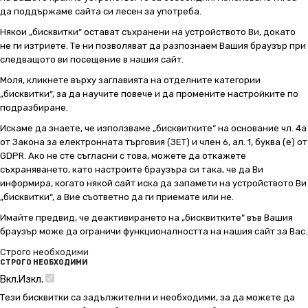
да поддържаме сайта си лесен за употреба.
Някои „бисквитки“ остават съхранени на устройството Ви, докато
не ги изтриете. Те ни позволяват да разпознаем Вашия браузър при
следващото ви посещение в нашия сайт.
Моля, кликнете върху заглавията на отделните категории
„бисквитки“, за да научите повече и да промените настройките по
подразбиране.
Искаме да знаете, че използваме „бисквитките“ на основание чл. 4а
от Закона за електронната търговия (ЗЕТ) и член 6, ал. 1, буква (е) от
GDPR. Ако не сте съгласни с това, можете да откажете
съхраняването, като настроите браузъра си така, че да Ви
информира, когато някой сайт иска да запамети на устройството Ви
„бисквитки“, а Вие съответно да ги приемате или не.
Имайте предвид, че деактивирането на „бисквитките“ във Вашия
браузър може да ограничи функционалността на нашия сайт за Вас.
Строго необходими
СТРОГО НЕОБХОДИМИ
Вкл.
Изкл.
Тези бисквитки са задължителни и необходими, за да можете да