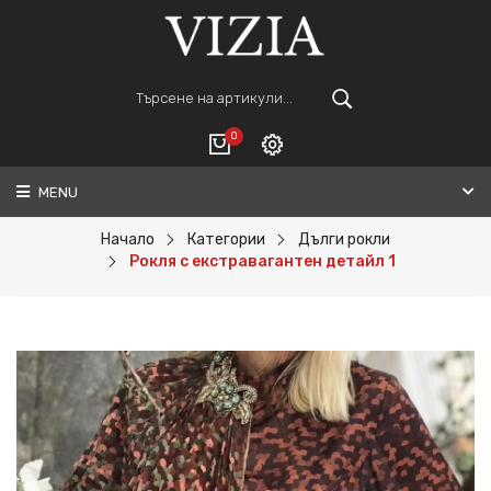
0
MENU
Вход
ВАШАТА КОЛИЧКА Е ПРАЗНА.
Регистрация
Начало
Категории
Дълги рокли
Рокля с екстравагантен детайл 1
Общо :
0€
ПОРЪЧАЙ