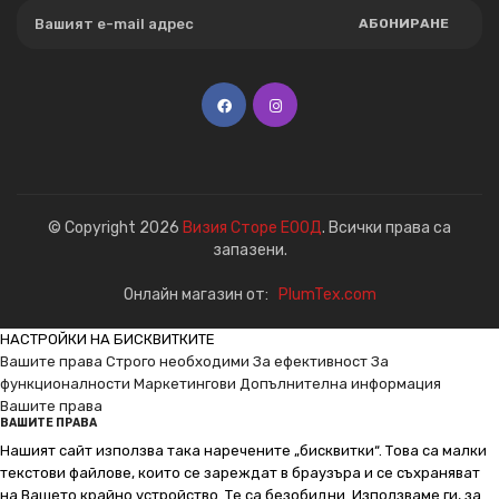
АБОНИРАНЕ
© Copyright 2026
Визия Сторе ЕООД
. Всички права са
запазени.
Онлайн магазин от:
PlumTex.com
НАСТРОЙКИ НА БИСКВИТКИТЕ
Вашите права
Строго необходими
За ефективност
За
функционалности
Маркетингови
Допълнителна информация
Вашите права
ВАШИТЕ ПРАВА
Нашият сайт използва така наречените „бисквитки“. Това са малки
текстови файлове, които се зареждат в браузъра и се съхраняват
на Вашето крайно устройство. Те са безобидни. Използваме ги, за