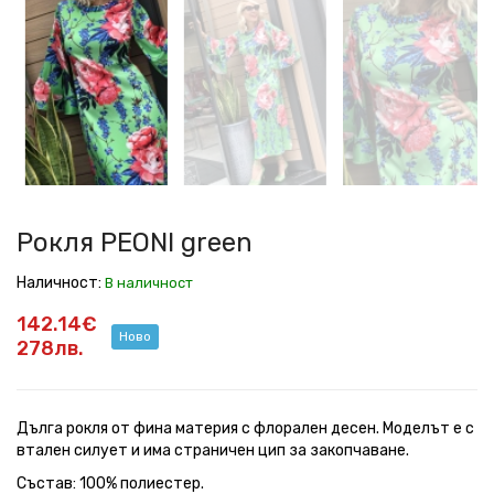
PEONI
PEONI
PEONI
PEONI
PEONI
PEONI
green
green
green
green
green
green
Рокля PEONI green
Наличност:
В наличност
142.14€
Ново
278лв.
Дълга рокля от фина материя с флорален десен. Моделът е с
втален силует и има страничен цип за закопчаване.
Състав: 100% полиестер.