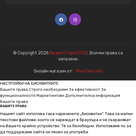
© Copyright 2026
Визия Сторе ЕООД
. Всички права са
запазени.
Онлайн магазин от:
PlumTex.com
НАСТРОЙКИ НА БИСКВИТКИТЕ
Вашите права
Строго необходими
За ефективност
За
функционалности
Маркетингови
Допълнителна информация
Вашите права
ВАШИТЕ ПРАВА
Нашият сайт използва така наречените „бисквитки“. Това са малки
текстови файлове, които се зареждат в браузъра и се съхраняват
на Вашето крайно устройство. Те са безобидни. Използваме ги, за
да поддържаме сайта си лесен за употреба.