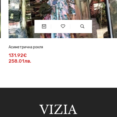
Асиметрична рокля
131.92€
258.01лв.