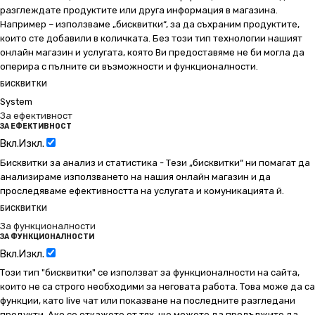
разглеждате продуктите или друга информация в магазина.
Например – използваме „бисквитки“, за да съхраним продуктите,
които сте добавили в количката. Без този тип технологии нашият
онлайн магазин и услугата, която Ви предоставяме не би могла да
оперира с пълните си възможности и функционалности.
БИСКВИТКИ
System
За ефективност
ЗА ЕФЕКТИВНОСТ
Вкл.
Изкл.
Бисквитки за анализ и статистика - Тези „бисквитки“ ни помагат да
анализираме използването на нашия онлайн магазин и да
проследяваме ефективността на услугата и комуникацията й.
БИСКВИТКИ
За функционалности
ЗА ФУНКЦИОНАЛНОСТИ
Вкл.
Изкл.
Този тип "бисквитки" се използват за функционалности на сайта,
които не са строго необходими за неговата работа. Това може да са
функции, като live чат или показване на последните разгледани
продукти. Ако се откажете от тях, ще можете да продължите да