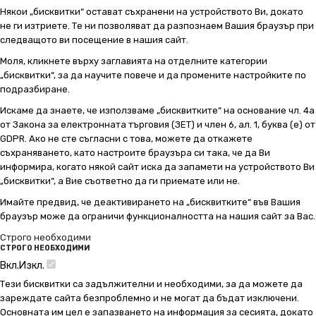
Някои „бисквитки“ остават съхранени на устройството Ви, докато
не ги изтриете. Те ни позволяват да разпознаем Вашия браузър при
следващото ви посещение в нашия сайт.
Моля, кликнете върху заглавията на отделните категории
„бисквитки“, за да научите повече и да промените настройките по
подразбиране.
Искаме да знаете, че използваме „бисквитките“ на основание чл. 4а
от Закона за електронната търговия (ЗЕТ) и член 6, ал. 1, буква (е) от
GDPR. Ако не сте съгласни с това, можете да откажете
съхраняването, като настроите браузъра си така, че да Ви
информира, когато някой сайт иска да запамети на устройството Ви
„бисквитки“, а Вие съответно да ги приемате или не.
Имайте предвид, че деактивирането на „бисквитките“ във Вашия
браузър може да ограничи функционалността на нашия сайт за Вас.
Строго необходими
СТРОГО НЕОБХОДИМИ
Вкл.
Изкл.
Тези бисквитки са задължителни и необходими, за да можете да
зареждате сайта безпроблемно и не могат да бъдат изключени.
Основната им цел е запазването на информация за сесията, докато