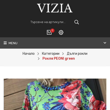
0
MENU
Вход
ВАШАТА КОЛИЧКА Е ПРАЗНА.
Регистрация
Начало
Категории
Дълги рокли
Рокля PEONI green
Общо :
0€
ПОРЪЧАЙ