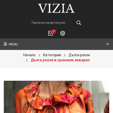
0
MENU
Вход
ВАШАТА КОЛИЧКА Е ПРАЗНА.
Регистрация
Начало
Категории
Дълги рокли
Дълга рокля в оранжев акварел
Общо :
0€
ПОРЪЧАЙ