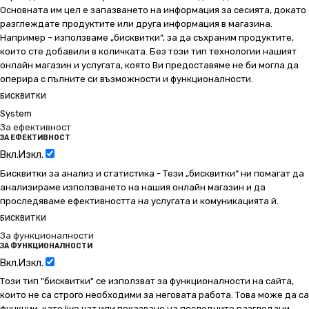
Основната им цел е запазването на информация за сесията, докато
разглеждате продуктите или друга информация в магазина.
Например – използваме „бисквитки“, за да съхраним продуктите,
които сте добавили в количката. Без този тип технологии нашият
онлайн магазин и услугата, която Ви предоставяме не би могла да
оперира с пълните си възможности и функционалности.
БИСКВИТКИ
System
За ефективност
ЗА ЕФЕКТИВНОСТ
Вкл.
Изкл.
Бисквитки за анализ и статистика - Тези „бисквитки“ ни помагат да
анализираме използването на нашия онлайн магазин и да
проследяваме ефективността на услугата и комуникацията й.
БИСКВИТКИ
За функционалности
ЗА ФУНКЦИОНАЛНОСТИ
Вкл.
Изкл.
Този тип "бисквитки" се използват за функционалности на сайта,
които не са строго необходими за неговата работа. Това може да са
функции, като live чат или показване на последните разгледани