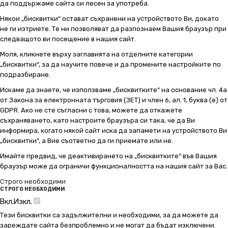
да поддържаме сайта си лесен за употреба.
Някои „бисквитки“ остават съхранени на устройството Ви, докато
не ги изтриете. Те ни позволяват да разпознаем Вашия браузър при
следващото ви посещение в нашия сайт.
Моля, кликнете върху заглавията на отделните категории
„бисквитки“, за да научите повече и да промените настройките по
подразбиране.
Искаме да знаете, че използваме „бисквитките“ на основание чл. 4а
от Закона за електронната търговия (ЗЕТ) и член 6, ал. 1, буква (е) от
GDPR. Ако не сте съгласни с това, можете да откажете
съхраняването, като настроите браузъра си така, че да Ви
информира, когато някой сайт иска да запамети на устройството Ви
„бисквитки“, а Вие съответно да ги приемате или не.
Имайте предвид, че деактивирането на „бисквитките“ във Вашия
браузър може да ограничи функционалността на нашия сайт за Вас.
Строго необходими
СТРОГО НЕОБХОДИМИ
Вкл.
Изкл.
Тези бисквитки са задължителни и необходими, за да можете да
зареждате сайта безпроблемно и не могат да бъдат изключени.