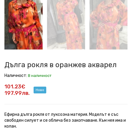
рокля
рокля
рокля
рокля
рокля
рокля
рокля
рокля
в
в
в
в
в
в
в
в
оранжев
оранжев
оранжев
оранжев
оранжев
оранжев
оранжев
оранжев
акварел
акварел
акварел
акварел
акварел
акварел
акварел
акварел
Дълга рокля в оранжев акварел
Наличност:
В наличност
101.23€
Ново
197.99лв.
Ефирна дълга рокля от луксозна материя. Моделът е със
свободен силует и се облича без закопчаване. Към нея има и
колан.