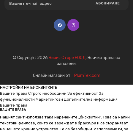
АБОНИРАНЕ
© Copyright 2026
Визия Сторе ЕООД
. Всички права са
запазени.
Онлайн магазин от:
PlumTex.com
НАСТРОЙКИ НА БИСКВИТКИТЕ
Вашите права
Строго необходими
За ефективност
За
функционалности
Маркетингови
Допълнителна информация
Вашите права
ВАШИТЕ ПРАВА
Нашият сайт използва така наречените „бисквитки“. Това са малки
текстови файлове, които се зареждат в браузъра и се съхраняват
на Вашето крайно устройство. Те са безобидни. Използваме ги, за