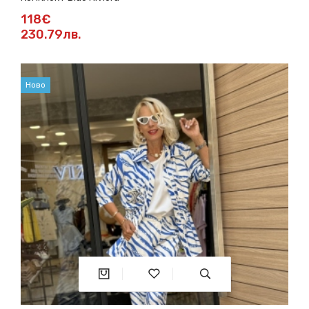
118€
230.79лв.
Ново