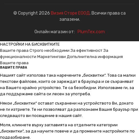
© Copyright 2026
Визия Сторе ЕООД
. Всички права са
запазени.
Онлайн магазин от:
PlumTex.com
НАСТРОЙКИ НА БИСКВИТКИТЕ
Вашите права
Строго необходими
За ефективност
За
функционалности
Маркетингови
Допълнителна информация
Вашите права
ВАШИТЕ ПРАВА
Нашият сайт използва така наречените „бисквитки“. Това са малки
текстови файлове, които се зареждат в браузъра и се съхраняват
на Вашето крайно устройство. Те са безобидни. Използваме ги, за
да поддържаме сайта си лесен за употреба.
Някои „бисквитки“ остават съхранени на устройството Ви, докато
не ги изтриете. Те ни позволяват да разпознаем Вашия браузър при
следващото ви посещение в нашия сайт.
Моля, кликнете върху заглавията на отделните категории
„бисквитки“, за да научите повече и да промените настройките по
подразбиране.