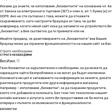
Искаме да знаете, че използваме „бисквитките“ на основание чл. 4а
от Закона за електронната търговия (ЗЕТ) и член 6, ал. 1, буква (е) от
GDPR. Ако не сте съгласни с това, можете да откажете
съхраняването, като настроите браузъра си така, че да Ви
информира, когато някой сайт иска да запамети на устройството Ви
„бисквитки“, а Вие съответно да ги приемате или не.
Имайте предвид, че деактивирането на „бисквитките“ във Вашия
браузър може да ограничи функционалността на нашия сайт за Вас.
Строго необходими
СТРОГО НЕОБХОДИМИ
Вкл.
Изкл.
Тези бисквитки са задължителни и необходими, за да можете да
зареждате сайта безпроблемно и не могат да бъдат изключени.
Основната им цел е запазването на информация за сесията, докато
разглеждате продуктите или друга информация в магазина.
Например – използваме „бисквитки“, за да съхраним продуктите,
които сте добавили в количката. Без този тип технологии нашият
онлайн магазин и услугата, която Ви предоставяме не би могла да
оперира с пълните си възможности и функционалности.
БИСКВИТКИ