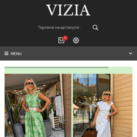
0
MENU
Вход
ВАШАТА КОЛИЧКА Е ПРАЗНА.
Регистрация
Общо :
0€
ПОРЪЧАЙ