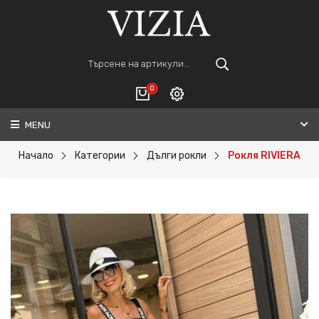
0
MENU
Вход
ВАШАТА КОЛИЧКА Е ПРАЗНА.
Регистрация
Начало
Категории
Дълги рокли
Рокля RIVIERA
Общо :
0€
ПОРЪЧАЙ