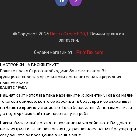
© Copyright 2026
Визия Сторе ЕООД
. Всички права са
запазени.
Онлайн магазин от:
PlumTex.com
НАСТРОЙКИ НА БИСКВИТКИТЕ
Вашите права
Строго необходими
За ефективност
За
функционалности
Маркетингови
Допълнителна информация
Вашите права
ВАШИТЕ ПРАВА
Нашият сайт използва така наречените „бисквитки“. Това са малки
текстови файлове, които се зареждат в браузъра и се съхраняват
на Вашето крайно устройство. Те са безобидни. Използваме ги, за
да поддържаме сайта си лесен за употреба.
Някои „бисквитки“ остават съхранени на устройството Ви, докато
не ги изтриете. Те ни позволяват да разпознаем Вашия браузър при
следващото ви посещение в нашия сайт.