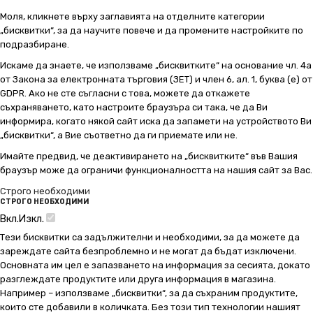
Моля, кликнете върху заглавията на отделните категории
„бисквитки“, за да научите повече и да промените настройките по
подразбиране.
Искаме да знаете, че използваме „бисквитките“ на основание чл. 4а
от Закона за електронната търговия (ЗЕТ) и член 6, ал. 1, буква (е) от
GDPR. Ако не сте съгласни с това, можете да откажете
съхраняването, като настроите браузъра си така, че да Ви
информира, когато някой сайт иска да запамети на устройството Ви
„бисквитки“, а Вие съответно да ги приемате или не.
Имайте предвид, че деактивирането на „бисквитките“ във Вашия
браузър може да ограничи функционалността на нашия сайт за Вас.
Строго необходими
СТРОГО НЕОБХОДИМИ
Вкл.
Изкл.
Тези бисквитки са задължителни и необходими, за да можете да
зареждате сайта безпроблемно и не могат да бъдат изключени.
Основната им цел е запазването на информация за сесията, докато
разглеждате продуктите или друга информация в магазина.
Например – използваме „бисквитки“, за да съхраним продуктите,
които сте добавили в количката. Без този тип технологии нашият