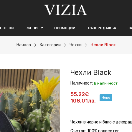
LECTION
ЖЕНИ
ПРОМОЦИИ
РАЗПРОДАЖБА
З
Начало
Категории
Чехли
Чехли Black
Чехли Black
Наличност:
В наличност
55.22€
Ново
108.01лв.
Чехли в черно и бяло с декорац
Състав: 100% полиестер.