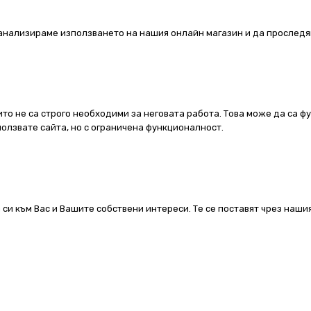
а анализираме използването на нашия онлайн магазин и да проследя
ито не са строго необходими за неговата работа. Това може да са ф
олзвате сайта, но с ограничена функционалност.
 си към Вас и Вашите собствени интереси. Те се поставят чрез наш