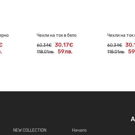
черно
Чехли на ток в бяло
Чехли на ток
€
30.17€
30.
60.34€
60.34€
.
59лв.
59
118.01лв.
118.01лв.
А
NEW COLLECTION
Начало