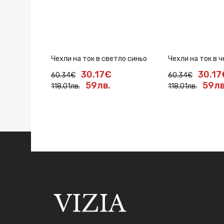
Чехли на ток в светло синьо
Чехли на ток в 
30.17€
30.17
60.34€
60.34€
59лв.
59лв
118.01лв.
118.01лв.