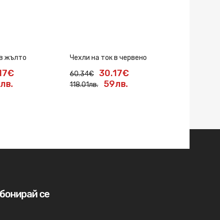
 в жълто
Чехли на ток в червено
Чехли на в
17€
30.17€
3
60.34€
60.34€
лв.
59лв.
118.01лв.
118.01лв.
бонирай се