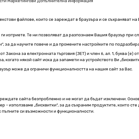
сти
Маркетингови
Допълнителна информация
екстови файлове, които се зареждат в браузъра и се съхраняват на 
е ги изтриете. Те ни позволяват да разпознаем Вашия браузър при 
и“, за да научите повече и да промените настройките по подразбир
т Закона за електронната търговия (ЗЕТ) и член 6, ал. 1, буква (е) 
а, когато някой сайт иска да запамети на устройството Ви „бисквитк
аузър може да ограничи функционалността на нашия сайт за Вас.
реждате сайта безпроблемно и не могат да бъдат изключени. Основ
 – използваме „бисквитки“, за да съхраним продуктите, които сте 
 с пълните си възможности и функционалности.