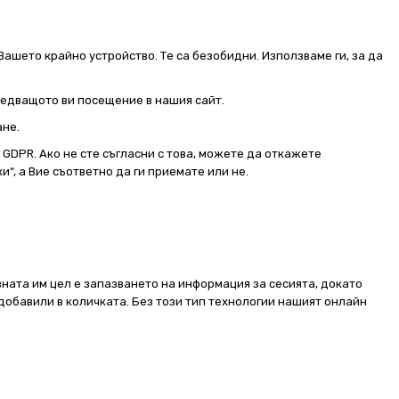
Вашето крайно устройство. Те са безобидни. Използваме ги, за да
следващото ви посещение в нашия сайт.
ане.
от GDPR. Ако не сте съгласни с това, можете да откажете
и“, а Вие съответно да ги приемате или не.
ната им цел е запазването на информация за сесията, докато
добавили в количката. Без този тип технологии нашият онлайн