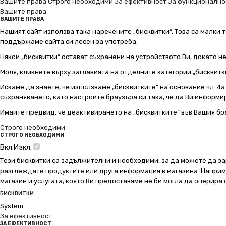
Вашите права
Строго необходими
За ефективност
За функционално
Вашите права
ВАШИТЕ ПРАВА
Нашият сайт използва така наречените „бисквитки“. Това са малки т
поддържаме сайта си лесен за употреба.
Някои „бисквитки“ остават съхранени на устройството Ви, докато н
Моля, кликнете върху заглавията на отделните категории „бисквитк
Искаме да знаете, че използваме „бисквитките“ на основание чл. 4а о
съхраняването, като настроите браузъра си така, че да Ви информир
Имайте предвид, че деактивирането на „бисквитките“ във Вашия бр
Строго необходими
СТРОГО НЕОБХОДИМИ
Вкл.
Изкл.
Тези бисквитки са задължителни и необходими, за да можете да за
разглеждате продуктите или друга информация в магазина. Например
магазин и услугата, която Ви предоставяме не би могла да оперира
БИСКВИТКИ
System
За ефективност
ЗА ЕФЕКТИВНОСТ