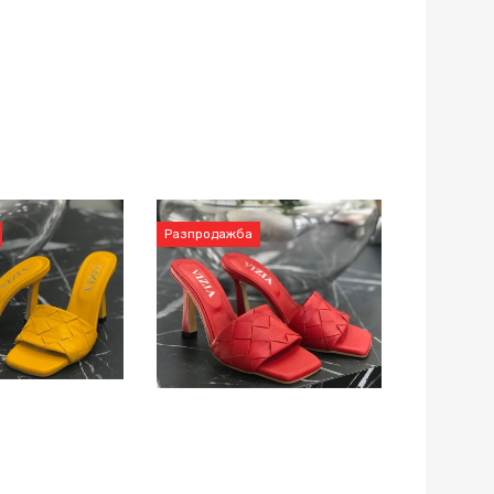
Разпродажба
Разпрода