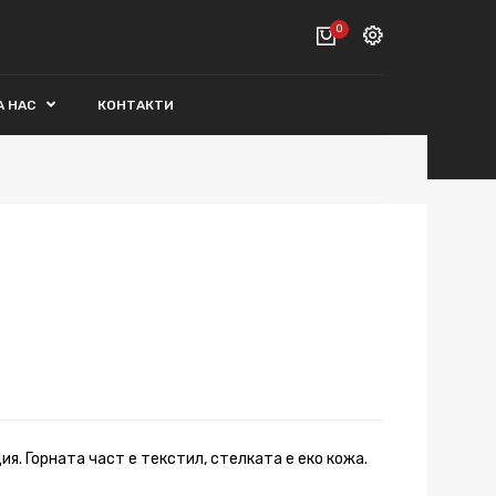
0
Вход
А НАС
КОНТАКТИ
ВАШАТА КОЛИЧКА Е ПРАЗНА.
Регистрация
Общо :
0€
ПОРЪЧАЙ
ия. Горната част е текстил, стелката е еко кожа.