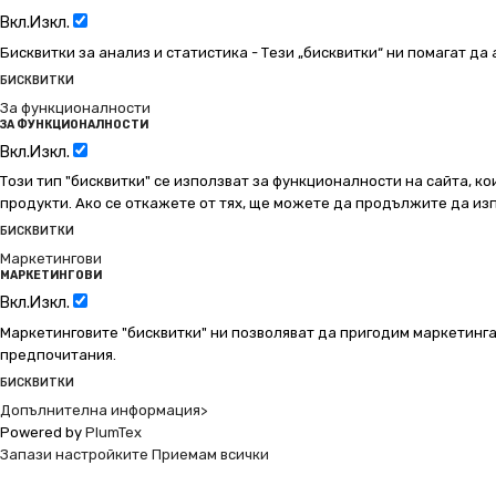
Вкл.
Изкл.
Бисквитки за анализ и статистика - Тези „бисквитки“ ни помагат д
БИСКВИТКИ
За функционалности
ЗА ФУНКЦИОНАЛНОСТИ
Вкл.
Изкл.
Този тип "бисквитки" се използват за функционалности на сайта, ко
продукти. Ако се откажете от тях, ще можете да продължите да изп
БИСКВИТКИ
Маркетингови
МАРКЕТИНГОВИ
Вкл.
Изкл.
Маркетинговите "бисквитки" ни позволяват да пригодим маркетинга
предпочитания.
БИСКВИТКИ
Допълнителна информация>
Powered by
PlumTex
Запази настройките
Приемам всички