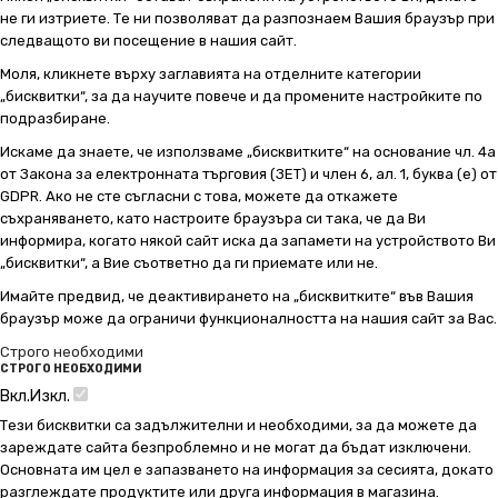
не ги изтриете. Те ни позволяват да разпознаем Вашия браузър при
следващото ви посещение в нашия сайт.
Моля, кликнете върху заглавията на отделните категории
„бисквитки“, за да научите повече и да промените настройките по
подразбиране.
Искаме да знаете, че използваме „бисквитките“ на основание чл. 4а
от Закона за електронната търговия (ЗЕТ) и член 6, ал. 1, буква (е) от
GDPR. Ако не сте съгласни с това, можете да откажете
съхраняването, като настроите браузъра си така, че да Ви
информира, когато някой сайт иска да запамети на устройството Ви
„бисквитки“, а Вие съответно да ги приемате или не.
Имайте предвид, че деактивирането на „бисквитките“ във Вашия
браузър може да ограничи функционалността на нашия сайт за Вас.
Строго необходими
СТРОГО НЕОБХОДИМИ
Вкл.
Изкл.
Тези бисквитки са задължителни и необходими, за да можете да
зареждате сайта безпроблемно и не могат да бъдат изключени.
Основната им цел е запазването на информация за сесията, докато
разглеждате продуктите или друга информация в магазина.