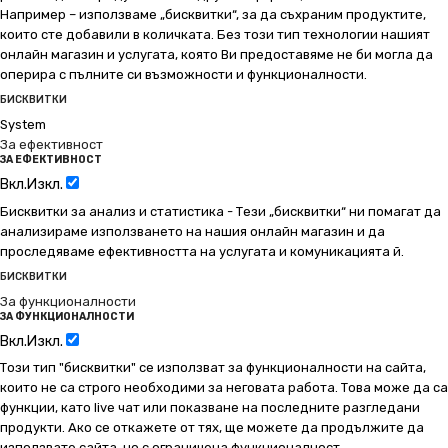
Например – използваме „бисквитки“, за да съхраним продуктите,
които сте добавили в количката. Без този тип технологии нашият
онлайн магазин и услугата, която Ви предоставяме не би могла да
оперира с пълните си възможности и функционалности.
БИСКВИТКИ
System
За ефективност
ЗА ЕФЕКТИВНОСТ
Вкл.
Изкл.
Бисквитки за анализ и статистика - Тези „бисквитки“ ни помагат да
анализираме използването на нашия онлайн магазин и да
проследяваме ефективността на услугата и комуникацията й.
БИСКВИТКИ
За функционалности
ЗА ФУНКЦИОНАЛНОСТИ
Вкл.
Изкл.
Този тип "бисквитки" се използват за функционалности на сайта,
които не са строго необходими за неговата работа. Това може да са
функции, като live чат или показване на последните разгледани
продукти. Ако се откажете от тях, ще можете да продължите да
използвате сайта, но с ограничена функционалност.