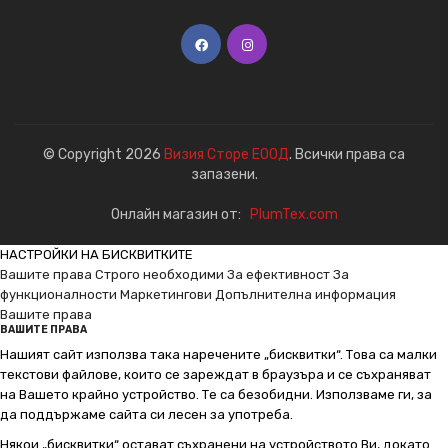
© Copyright 2026
Визия Сторе ЕООД
. Всички права са
запазени.
Онлайн магазин от:
PlumTex.com
НАСТРОЙКИ НА БИСКВИТКИТЕ
Вашите права
Строго необходими
За ефективност
За
функционалности
Маркетингови
Допълнителна информация
Вашите права
ВАШИТЕ ПРАВА
Нашият сайт използва така наречените „бисквитки“. Това са малки
текстови файлове, които се зареждат в браузъра и се съхраняват
на Вашето крайно устройство. Те са безобидни. Използваме ги, за
да поддържаме сайта си лесен за употреба.
Някои „бисквитки“ остават съхранени на устройството Ви, докато