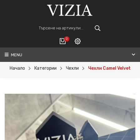
0
MENU
Вход
ВАШАТА КОЛИЧКА Е ПРАЗНА.
Регистрация
Начало
Категории
Чехли
Чехли Camel Velvet
Общо :
0€
ПОРЪЧАЙ