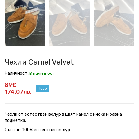
Velvet
Velvet
Velvet
Velvet
Velvet
Velvet
Velvet
Чехли Camel Velvet
Наличност:
В наличност
89€
Ново
174.07лв.
Чехли от естествен велур в цвят камел с ниска и равна
подметка.
Състав: 100% естествен велур.