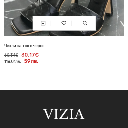
Чехли на ток в черно
30.17€
60.34€
59лв.
118.01лв.