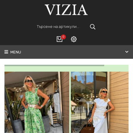
0
MENU
Вход
ВАШАТА КОЛИЧКА Е ПРАЗНА.
Регистрация
Общо :
0€
ПОРЪЧАЙ