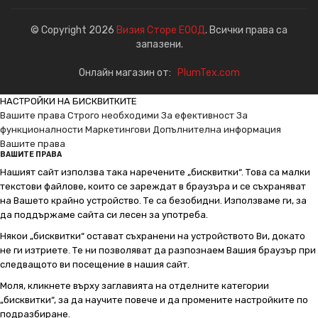
© Copyright 2026
Визия Сторе ЕООД
. Всички права са
запазени.
Онлайн магазин от:
PlumTex.com
НАСТРОЙКИ НА БИСКВИТКИТЕ
Вашите права
Строго необходими
За ефективност
За
функционалности
Маркетингови
Допълнителна информация
Вашите права
ВАШИТЕ ПРАВА
Нашият сайт използва така наречените „бисквитки“. Това са малки
текстови файлове, които се зареждат в браузъра и се съхраняват
на Вашето крайно устройство. Те са безобидни. Използваме ги, за
да поддържаме сайта си лесен за употреба.
Някои „бисквитки“ остават съхранени на устройството Ви, докато
не ги изтриете. Те ни позволяват да разпознаем Вашия браузър при
следващото ви посещение в нашия сайт.
Моля, кликнете върху заглавията на отделните категории
„бисквитки“, за да научите повече и да промените настройките по
подразбиране.