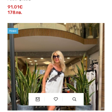
91.01€
178лв.
Ново