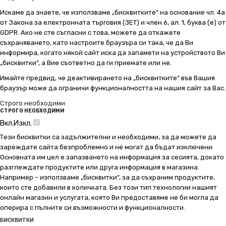
Искаме да знаете, че използваме „бисквитките“ на основание чл. 4а
от Закона за електронната търговия (ЗЕТ) и член 6, ал. 1, буква (е) от
GDPR. Ако не сте съгласни с това, можете да откажете
съхраняването, като настроите браузъра си така, че да Ви
информира, когато някой сайт иска да запамети на устройството Ви
„бисквитки“, а Вие съответно да ги приемате или не.
Имайте предвид, че деактивирането на „бисквитките“ във Вашия
браузър може да ограничи функционалността на нашия сайт за Вас.
Строго необходими
СТРОГО НЕОБХОДИМИ
Вкл.
Изкл.
Тези бисквитки са задължителни и необходими, за да можете да
зареждате сайта безпроблемно и не могат да бъдат изключени.
Основната им цел е запазването на информация за сесията, докато
разглеждате продуктите или друга информация в магазина.
Например – използваме „бисквитки“, за да съхраним продуктите,
които сте добавили в количката. Без този тип технологии нашият
онлайн магазин и услугата, която Ви предоставяме не би могла да
оперира с пълните си възможности и функционалности.
БИСКВИТКИ