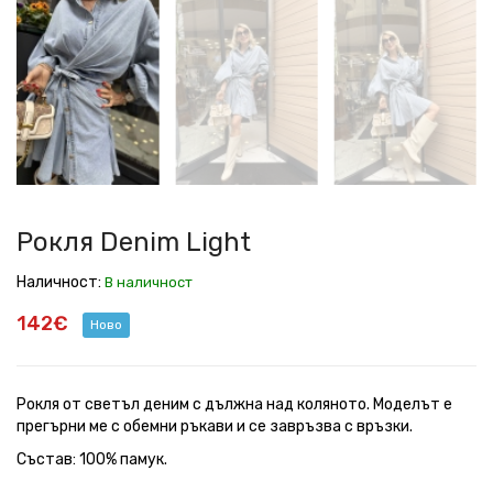
Denim
Denim
Denim
Denim
Denim
Light
Light
Light
Light
Light
Рокля Denim Light
Наличност:
В наличност
142€
Ново
Рокля от светъл деним с дължна над коляното. Моделът е
прегърни ме с обемни ръкави и се завръзва с връзки.
Състав: 100% памук.