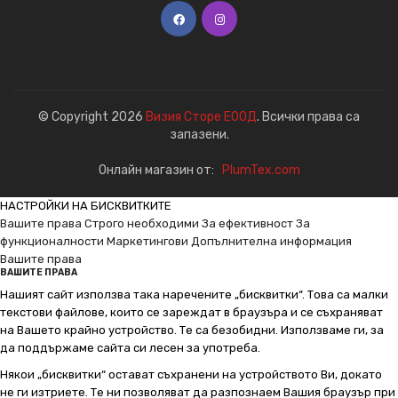
© Copyright 2026
Визия Сторе ЕООД
. Всички права са
запазени.
Онлайн магазин от:
PlumTex.com
НАСТРОЙКИ НА БИСКВИТКИТЕ
Вашите права
Строго необходими
За ефективност
За
функционалности
Маркетингови
Допълнителна информация
Вашите права
ВАШИТЕ ПРАВА
Нашият сайт използва така наречените „бисквитки“. Това са малки
текстови файлове, които се зареждат в браузъра и се съхраняват
на Вашето крайно устройство. Те са безобидни. Използваме ги, за
да поддържаме сайта си лесен за употреба.
Някои „бисквитки“ остават съхранени на устройството Ви, докато
не ги изтриете. Те ни позволяват да разпознаем Вашия браузър при