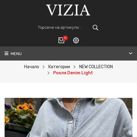
0
MENU
Вход
ВАШАТА КОЛИЧКА Е ПРАЗНА.
Регистрация
Начало
Категории
NEW COLLECTION
Рокля Denim Light
Общо :
0€
ПОРЪЧАЙ