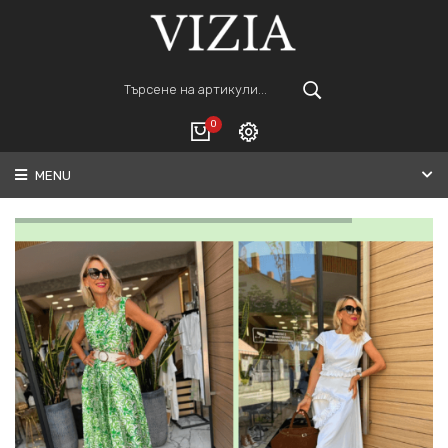
0
MENU
Вход
ВАШАТА КОЛИЧКА Е ПРАЗНА.
Регистрация
Общо :
0€
ПОРЪЧАЙ