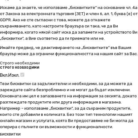
Искаме да знаете, че използваме „бисквитките“ на основание чл. 4а
от Закона за електронната търговия (ЗЕТ) и член 6, ал. 1, буква (е) от
GDPR. Ако не сте съгласни с това, можете да откажете
съхраняването, като настроите браузъра си така, че да Ви
информира, когато някой сайт иска да запамети на устройството Ви
„бисквитки“, а Вие съответно да ги приемате или не.
Имайте предвид, че деактивирането на „бисквитките“ във Вашия
браузър може да ограничи функционалността на нашия сайт за Вас.
Строго необходими
СТРОГО НЕОБХОДИМИ
Вкл.
Изкл.
Тези бисквитки са задължителни и необходими, за да можете да
зареждате сайта безпроблемно и не могат да бъдат изключени.
Основната им цел е запазването на информация за сесията, докато
разглеждате продуктите или друга информация в магазина.
Например – използваме „бисквитки“, за да съхраним продуктите,
които сте добавили в количката. Без този тип технологии нашият
онлайн магазин и услугата, която Ви предоставяме не би могла да
оперира с пълните си възможности и функционалности.
БИСКВИТКИ