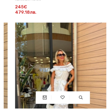
245€
479.18лв.