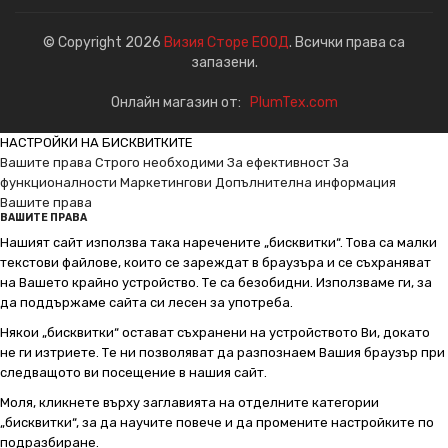
© Copyright 2026
Визия Сторе ЕООД
. Всички права са
запазени.
Онлайн магазин от:
PlumTex.com
НАСТРОЙКИ НА БИСКВИТКИТЕ
Вашите права
Строго необходими
За ефективност
За
функционалности
Маркетингови
Допълнителна информация
Вашите права
ВАШИТЕ ПРАВА
Нашият сайт използва така наречените „бисквитки“. Това са малки
текстови файлове, които се зареждат в браузъра и се съхраняват
на Вашето крайно устройство. Те са безобидни. Използваме ги, за
да поддържаме сайта си лесен за употреба.
Някои „бисквитки“ остават съхранени на устройството Ви, докато
не ги изтриете. Те ни позволяват да разпознаем Вашия браузър при
следващото ви посещение в нашия сайт.
Моля, кликнете върху заглавията на отделните категории
„бисквитки“, за да научите повече и да промените настройките по
подразбиране.