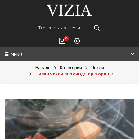
0
MENU
Вход
ВАШАТА КОЛИЧКА Е ПРАЗНА.
Регистрация
Начало
Категории
Чехли
Ниски чехли със синджир в оранж
Общо :
0€
ПОРЪЧАЙ