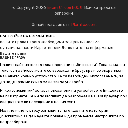
© Copyright 2026
Визия Сторе ЕООД
. Всички права са
запазени.
Онлайн магазин от:
PlumTex.com
НАСТРОЙКИ НА БИСКВИТКИТЕ
Вашите права
Строго необходими
За ефективност
За
функционалности
Маркетингови
Допълнителна информация
Вашите права
ВАШИТЕ ПРАВА
Нашият сайт използва така наречените „бисквитки“. Това са малки
текстови файлове, които се зареждат в браузъра и се съхраняват
на Вашето крайно устройство. Те са безобидни. Използваме ги, за
да поддържаме сайта си лесен за употреба.
Някои „бисквитки“ остават съхранени на устройството Ви, докато
не ги изтриете. Те ни позволяват да разпознаем Вашия браузър при
следващото ви посещение в нашия сайт.
Моля, кликнете върху заглавията на отделните категории
„бисквитки“, за да научите повече и да промените настройките по
подразбиране.