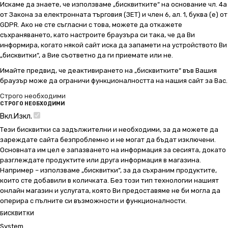
Искаме да знаете, че използваме „бисквитките“ на основание чл. 4а
от Закона за електронната търговия (ЗЕТ) и член 6, ал. 1, буква (е) от
GDPR. Ако не сте съгласни с това, можете да откажете
съхраняването, като настроите браузъра си така, че да Ви
информира, когато някой сайт иска да запамети на устройството Ви
„бисквитки“, а Вие съответно да ги приемате или не.
Имайте предвид, че деактивирането на „бисквитките“ във Вашия
браузър може да ограничи функционалността на нашия сайт за Вас.
Строго необходими
СТРОГО НЕОБХОДИМИ
Вкл.
Изкл.
Тези бисквитки са задължителни и необходими, за да можете да
зареждате сайта безпроблемно и не могат да бъдат изключени.
Основната им цел е запазването на информация за сесията, докато
разглеждате продуктите или друга информация в магазина.
Например – използваме „бисквитки“, за да съхраним продуктите,
които сте добавили в количката. Без този тип технологии нашият
онлайн магазин и услугата, която Ви предоставяме не би могла да
оперира с пълните си възможности и функционалности.
БИСКВИТКИ
System