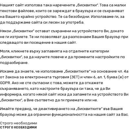
Нашият сайт използва така наречените „бисквитки“. Това са малки
текстови файлове, които се зареждат в браузъра и се съхраняват
на Вашето крайно устройство. Те са безобидни. Използваме ги, за
да поддържаме сайта си лесен за употреба.
Някои „бисквитки“ остават съхранени на устройството Ви, докато
не ги изтриете. Те ни позволяват да разпознаем Вашия браузър при
следващото ви посещение в нашия сайт.
Моля, кликнете върху заглавията на отделните категории
„бисквитки“, за да научите повече и да промените настройките по
подразбиране.
Искаме да знаете, че използваме „бисквитките“ на основание чл. 4а
от Закона за електронната търговия (ЗЕТ) и член 6, ал. 1, буква (е) от
GDPR. Ако не сте съгласни с това, можете да откажете
съхраняването, като настроите браузъра си така, че да Ви
информира, когато някой сайт иска да запамети на устройството Ви
„бисквитки“, а Вие съответно да ги приемате или не.
Имайте предвид, че деактивирането на „бисквитките“ във Вашия
браузър може да ограничи функционалността на нашия сайт за Вас.
Строго необходими
СТРОГО НЕОБХОДИМИ