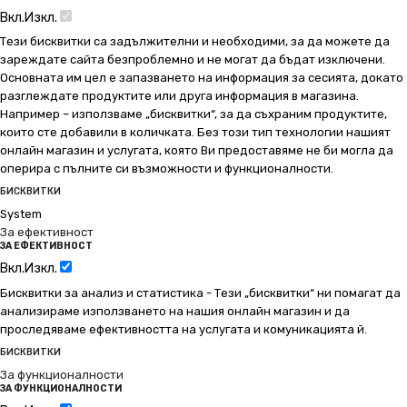
Вкл.
Изкл.
Тези бисквитки са задължителни и необходими, за да можете да
зареждате сайта безпроблемно и не могат да бъдат изключени.
Основната им цел е запазването на информация за сесията, докато
разглеждате продуктите или друга информация в магазина.
Например – използваме „бисквитки“, за да съхраним продуктите,
които сте добавили в количката. Без този тип технологии нашият
онлайн магазин и услугата, която Ви предоставяме не би могла да
оперира с пълните си възможности и функционалности.
БИСКВИТКИ
System
За ефективност
ЗА ЕФЕКТИВНОСТ
Вкл.
Изкл.
Бисквитки за анализ и статистика - Тези „бисквитки“ ни помагат да
анализираме използването на нашия онлайн магазин и да
проследяваме ефективността на услугата и комуникацията й.
БИСКВИТКИ
За функционалности
ЗА ФУНКЦИОНАЛНОСТИ