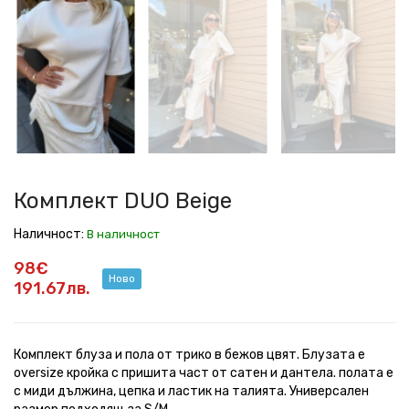
DUO
DUO
DUO
DUO
DUO
DUO
DUO
Beige
Beige
Beige
Beige
Beige
Beige
Beige
Комплект DUO Beige
Наличност:
В наличност
98€
Ново
191.67лв.
Комплект блуза и пола от трико в бежов цвят. Блузата е
oversize кройка с пришита част от сатен и дантела. полата е
с миди дължина, цепка и ластик на талията. Универсален