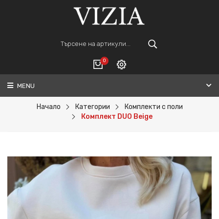
0
MENU
Вход
ВАШАТА КОЛИЧКА Е ПРАЗНА.
Регистрация
Начало
Категории
Комплекти с поли
Комплект DUO Beige
Общо :
0€
ПОРЪЧАЙ