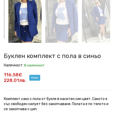
комплект
комплект
комплект
комплект
комплект
комплект
комплект
комплект
с
с
с
с
с
с
с
с
пола
пола
пола
пола
пола
пола
пола
пола
в
в
в
в
в
в
в
в
синьо
синьо
синьо
синьо
синьо
синьо
синьо
синьо
Буклен комплект с пола в синьо
Наличност:
В наличност
116.58€
Ново
228.01лв.
Комплект сако с пола от букле в наситен син цвят. Сакото е
със свободен силует без закопчаване. Полата е по тялото и
се закопчава с цип.