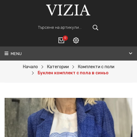
0
MENU
Вход
ВАШАТА КОЛИЧКА Е ПРАЗНА.
Регистрация
Начало
Категории
Комплекти с поли
Буклен комплект с пола в синьо
Общо :
0€
ПОРЪЧАЙ