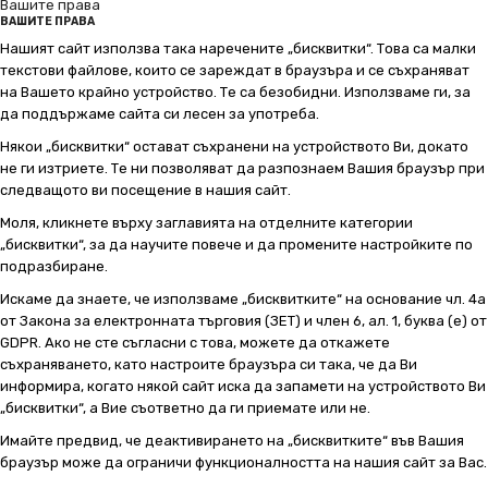
Вашите права
ВАШИТЕ ПРАВА
Нашият сайт използва така наречените „бисквитки“. Това са малки
текстови файлове, които се зареждат в браузъра и се съхраняват
на Вашето крайно устройство. Те са безобидни. Използваме ги, за
да поддържаме сайта си лесен за употреба.
Някои „бисквитки“ остават съхранени на устройството Ви, докато
не ги изтриете. Те ни позволяват да разпознаем Вашия браузър при
следващото ви посещение в нашия сайт.
Моля, кликнете върху заглавията на отделните категории
„бисквитки“, за да научите повече и да промените настройките по
подразбиране.
Искаме да знаете, че използваме „бисквитките“ на основание чл. 4а
от Закона за електронната търговия (ЗЕТ) и член 6, ал. 1, буква (е) от
GDPR. Ако не сте съгласни с това, можете да откажете
съхраняването, като настроите браузъра си така, че да Ви
информира, когато някой сайт иска да запамети на устройството Ви
„бисквитки“, а Вие съответно да ги приемате или не.
Имайте предвид, че деактивирането на „бисквитките“ във Вашия
браузър може да ограничи функционалността на нашия сайт за Вас.