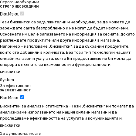
Строго необходими
СТРОГО НЕОБХОДИМИ
Вкл.
Изкл.
Тези бисквитки са задължителни и необходими, за да можете да
зареждате сайта безпроблемно и не могат да бъдат изключени.
Основната им цел е запазването на информация за сесията, докато
разглеждате продуктите или друга информация в магазина.
Например – използваме „бисквитки“, за да съхраним продуктите,
които сте добавили в количката. Без този тип технологии нашият
онлайн магазин и услугата, която Ви предоставяме не би могла да
оперира с пълните си възможности и функционалности.
БИСКВИТКИ
System
За ефективност
ЗА ЕФЕКТИВНОСТ
Вкл.
Изкл.
Бисквитки за анализ и статистика - Тези „бисквитки“ ни помагат да
анализираме използването на нашия онлайн магазин и да
проследяваме ефективността на услугата и комуникацията й.
БИСКВИТКИ
За функционалности