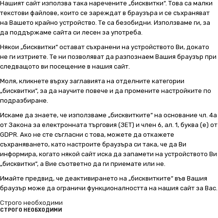
Нашият сайт използва така наречените „бисквитки“. Това са малки
текстови файлове, които се зареждат в браузъра и се съхраняват
на Вашето крайно устройство. Те са безобидни. Използваме ги, за
да поддържаме сайта си лесен за употреба.
Някои „бисквитки“ остават съхранени на устройството Ви, докато
не ги изтриете. Те ни позволяват да разпознаем Вашия браузър при
следващото ви посещение в нашия сайт.
Моля, кликнете върху заглавията на отделните категории
„бисквитки“, за да научите повече и да промените настройките по
подразбиране.
Искаме да знаете, че използваме „бисквитките“ на основание чл. 4а
от Закона за електронната търговия (ЗЕТ) и член 6, ал. 1, буква (е) от
GDPR. Ако не сте съгласни с това, можете да откажете
съхраняването, като настроите браузъра си така, че да Ви
информира, когато някой сайт иска да запамети на устройството Ви
„бисквитки“, а Вие съответно да ги приемате или не.
Имайте предвид, че деактивирането на „бисквитките“ във Вашия
браузър може да ограничи функционалността на нашия сайт за Вас.
Строго необходими
СТРОГО НЕОБХОДИМИ