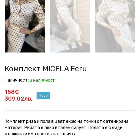
MICELA
MICELA
MICELA
MICELA
MICELA
MICELA
MICELA
MICELA
MICELA
Ecru
Ecru
Ecru
Ecru
Ecru
Ecru
Ecru
Ecru
Ecru
Комплект MICELA Ecru
Наличност:
В наличност
158€
Ново
309.02лв.
Комплект риза и пола в цвят екрю на точки от сатенирана
материя. Ризата е леко втален силует. Полата е с миди
дължина и има ластик на талията.