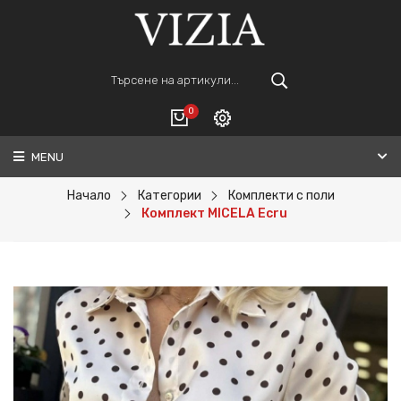
0
MENU
Вход
ВАШАТА КОЛИЧКА Е ПРАЗНА.
Регистрация
Начало
Категории
Комплекти с поли
Комплект MICELA Ecru
Общо :
0€
ПОРЪЧАЙ