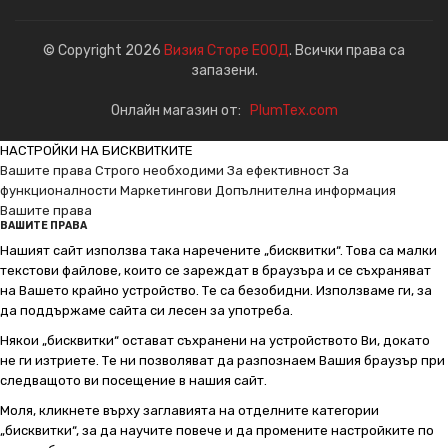
© Copyright 2026
Визия Сторе ЕООД
. Всички права са
запазени.
Онлайн магазин от:
PlumTex.com
НАСТРОЙКИ НА БИСКВИТКИТЕ
Вашите права
Строго необходими
За ефективност
За
функционалности
Маркетингови
Допълнителна информация
Вашите права
ВАШИТЕ ПРАВА
Нашият сайт използва така наречените „бисквитки“. Това са малки
текстови файлове, които се зареждат в браузъра и се съхраняват
на Вашето крайно устройство. Те са безобидни. Използваме ги, за
да поддържаме сайта си лесен за употреба.
Някои „бисквитки“ остават съхранени на устройството Ви, докато
не ги изтриете. Те ни позволяват да разпознаем Вашия браузър при
следващото ви посещение в нашия сайт.
Моля, кликнете върху заглавията на отделните категории
„бисквитки“, за да научите повече и да промените настройките по