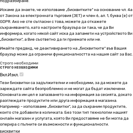
подразбиране.
Искаме да знаете, че използваме „бисквитките“ на основание чл. 4а
от Закона за електронната търговия (ЗЕТ) и член 6, ал. 1, буква (е) от
GDPR. Ако не сте съгласни с това, можете да откажете
съхраняването, като настроите браузъра си така, че да Ви
информира, когато някой сайт иска да запамети на устройството Ви
„бисквитки“, а Вие съответно да ги приемате или не.
Имайте предвид, че деактивирането на „бисквитките“ във Вашия
браузър може да ограничи функционалността на нашия сайт за Вас.
Строго необходими
СТРОГО НЕОБХОДИМИ
Вкл.
Изкл.
Тези бисквитки са задължителни и необходими, за да можете да
зареждате сайта безпроблемно и не могат да бъдат изключени.
Основната им цел е запазването на информация за сесията, докато
разглеждате продуктите или друга информация в магазина.
Например – използваме „бисквитки“, за да съхраним продуктите,
които сте добавили в количката. Без този тип технологии нашият
онлайн магазин и услугата, която Ви предоставяме не би могла да
оперира с пълните си възможности и функционалности.
БИСКВИТКИ