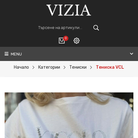
0
MENU
Вход
ВАШАТА КОЛИЧКА Е ПРАЗНА.
Регистрация
Начало
Категории
Тениски
Тениска VCL
Общо :
0€
ПОРЪЧАЙ