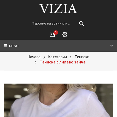
0
MENU
Вход
ВАШАТА КОЛИЧКА Е ПРАЗНА.
Регистрация
Начало
Категории
Тениски
Тениска с лилаво зайче
Общо :
0€
ПОРЪЧАЙ