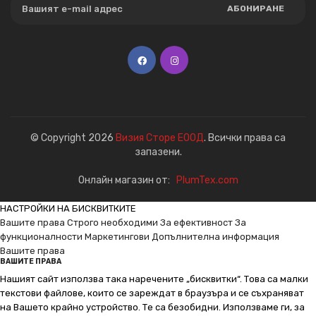
АБОНИРАНЕ
© Copyright 2026
Визия Сторе ЕООД
. Всички права са
запазени.
Онлайн магазин от:
PlumTex.com
НАСТРОЙКИ НА БИСКВИТКИТЕ
Вашите права
Строго необходими
За ефективност
За
функционалности
Маркетингови
Допълнителна информация
Вашите права
ВАШИТЕ ПРАВА
Нашият сайт използва така наречените „бисквитки“. Това са малки
текстови файлове, които се зареждат в браузъра и се съхраняват
на Вашето крайно устройство. Те са безобидни. Използваме ги, за