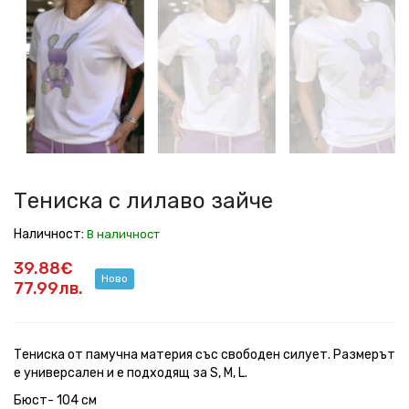
с
с
с
с
с
с
лилаво
лилаво
лилаво
лилаво
лилаво
лилаво
зайче
зайче
зайче
зайче
зайче
зайче
Тениска с лилаво зайче
Наличност:
В наличност
39.88€
Ново
77.99лв.
Тениска от памучна материя със свободен силует. Размерът
е универсален и е подходящ за S, M, L.
Бюст- 104 см