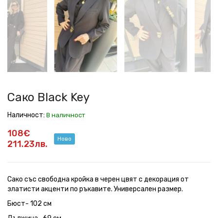
Key
Key
Key
Key
Key
Key
Сако Black Key
Наличност:
В наличност
108€
Ново
211.23лв.
Сако със свободна кройка в черен цвят с декорация от
златисти акценти по ръкавите. Универсален размер.
Бюст- 102 см