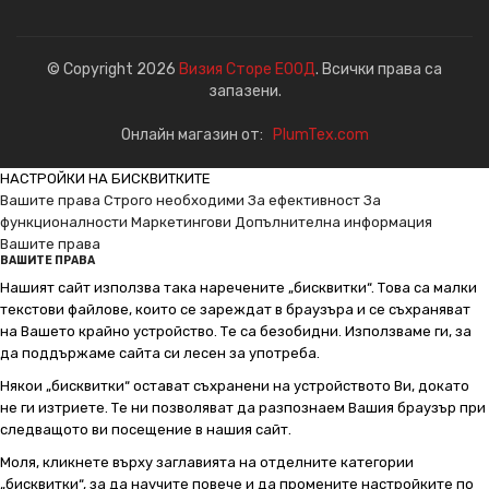
© Copyright 2026
Визия Сторе ЕООД
. Всички права са
запазени.
Онлайн магазин от:
PlumTex.com
НАСТРОЙКИ НА БИСКВИТКИТЕ
Вашите права
Строго необходими
За ефективност
За
функционалности
Маркетингови
Допълнителна информация
Вашите права
ВАШИТЕ ПРАВА
Нашият сайт използва така наречените „бисквитки“. Това са малки
текстови файлове, които се зареждат в браузъра и се съхраняват
на Вашето крайно устройство. Те са безобидни. Използваме ги, за
да поддържаме сайта си лесен за употреба.
Някои „бисквитки“ остават съхранени на устройството Ви, докато
не ги изтриете. Те ни позволяват да разпознаем Вашия браузър при
следващото ви посещение в нашия сайт.
Моля, кликнете върху заглавията на отделните категории
„бисквитки“, за да научите повече и да промените настройките по