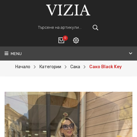
0
MENU
Вход
ВАШАТА КОЛИЧКА Е ПРАЗНА.
Регистрация
Начало
Категории
Сака
Сако Black Key
Общо :
0€
ПОРЪЧАЙ