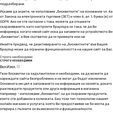
подразбиране.
Искаме да знаете, че използваме „бисквитките“ на основание чл. 4а
от Закона за електронната търговия (ЗЕТ) и член 6, ал. 1, буква (е) от
GDPR. Ако не сте съгласни с това, можете да откажете
съхраняването, като настроите браузъра си така, че да Ви
информира, когато някой сайт иска да запамети на устройството Ви
„бисквитки“, а Вие съответно да ги приемате или не.
Имайте предвид, че деактивирането на „бисквитките“ във Вашия
браузър може да ограничи функционалността на нашия сайт за Вас.
Строго необходими
СТРОГО НЕОБХОДИМИ
Вкл.
Изкл.
Тези бисквитки са задължителни и необходими, за да можете да
зареждате сайта безпроблемно и не могат да бъдат изключени.
Основната им цел е запазването на информация за сесията, докато
разглеждате продуктите или друга информация в магазина.
Например – използваме „бисквитки“, за да съхраним продуктите,
които сте добавили в количката. Без този тип технологии нашият
онлайн магазин и услугата, която Ви предоставяме не би могла да
оперира с пълните си възможности и функционалности.